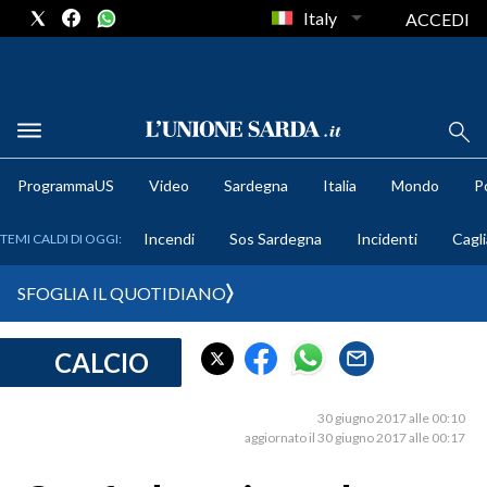
Italy
ACCEDI
METEO
ProgrammaUS
Video
Sardegna
Italia
Mondo
Po
COMUNI AL VOTO
Incendi
Sos Sardegna
Incidenti
Cagli
TEMI CALDI DI OGGI:
VIDEO
SFOGLIA IL QUOTIDIANO
FOTO
CALCIO
CRONACA SARDEGNA
CAGLIARI
30 giugno 2017 alle 00:10
PROVINCIA DI CAGLIARI
aggiornato il 30 giugno 2017 alle 00:17
SULCIS IGLESIENTE