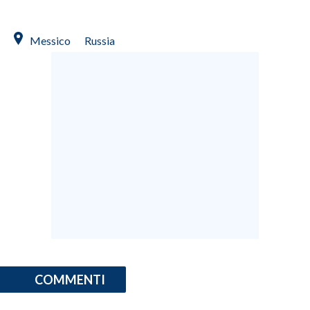
SPETTACOLI
Messico
Russia
GOSSIP
SALUTE
SARDEGNA TURISMO
SARDI NEL MONDO
NOTIZIE
EVENTI
#CARAUNIONE
3 MINUTI CON
COMMENTI
INSULARITÀ