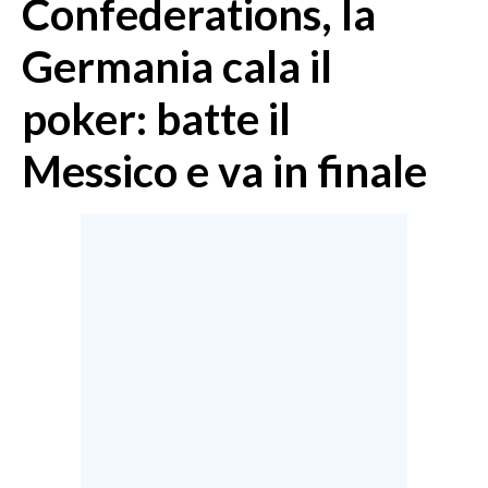
Confederations, la
MEDIO CAMPIDANO
ORISTANO E PROVINCIA
Germania cala il
SASSARI E PROVINCIA
poker: batte il
GALLURA
NUORO E PROVINCIA
Messico e va in finale
OGLIASTRA
AGENDA
CRONACA
ITALIA
MONDO
POLITICA
ECONOMIA
SERVIZI ALLE IMPRESE