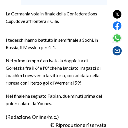
LAVORO
La Germania vola in finale della Confederations
BANDI
Cup, dove affronterà il Cile.
SPORT IN SARDEGNA
I tedeschi hanno battuto in semifinale a Sochi, in
SPORT
Russia, il Messico per 4-1.
RISULTATI E CLASSIFICHE
Nel primo tempo è arrivata la doppietta di
CALCIO
Goretzka fra il 6' e l'8' che ha lanciato i ragazzi di
CALCIO REGIONALE
Joachim Loew verso la vittoria, consolidata nella
BASKET
ripresa con il terzo gol di Werner al 59'.
VOLLEY
Nel finale ha segnato Fabian, due minuti prima del
MOTORI
poker calato da Younes.
TENNIS
ALTRI SPORT
(Redazione Online/m.c.)
© Riproduzione riservata
CULTURA