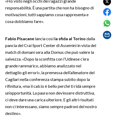
«Ho visto negli occhi dei ragazzi grande
responsabilità. È una partita che non ha bisogno di
SPETTACOLI
motivazioni, tutti sappiamo cosa rappresenta e
cosa dobbiamo fare».
GOSSIP
SALUTE
Fabio Pisacane
lancia così
la sfida al Torino
dalla
pancia del Crai Sport Center di Assemini in vista del
SARDEGNA TURISMO
match di domani sera alla Domus che può valere la
salvezza. «Dopo la sconfitta con l’Udinese c’era
SARDI NEL MONDO
grande rammarico, abbiamo analizzato nel
NOTIZIE
dettaglio gli errori», la premessa dell’allenatore del
EVENTI
Cagliari nella conferenza stampa subito dopo la
rifinitura, «ma il calcio è bello perché ti ridà sempre
#CARAUNIONE
un’opportunità. La paura non dev’essere distruttiva,
ci deve dare una carica ulteriore. E gli altri risultati
3 MINUTI CON
non ci interessano, siamo sempre padroni del nostro
destino».
INSULARITÀ