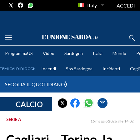
Italy
ACCEDI
METEO
ProgrammaUS
Video
Sardegna
Italia
Mondo
Po
COMUNI AL VOTO
Incendi
Sos Sardegna
Incidenti
Cagli
TEMI CALDI DI OGGI:
VIDEO
SFOGLIA IL QUOTIDIANO
FOTO
CALCIO
CRONACA SARDEGNA
CAGLIARI
SERIE A
16 maggio 2026 alle 14:02
PROVINCIA DI CAGLIARI
SULCIS IGLESIENTE
Cagliari – Torino, la