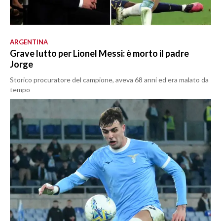
ARGENTINA
Grave lutto per Lionel Messi: è morto il padre
Jorge
Storico procuratore del campione, aveva 68 anni ed era malato da
tempo