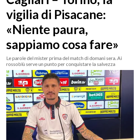
MEDIO CAMPIDANO
vigilia di Pisacane:
ORISTANO E PROVINCIA
SASSARI E PROVINCIA
«Niente paura,
GALLURA
sappiamo cosa fare»
NUORO E PROVINCIA
OGLIASTRA
Le parole del mister prima del match di domani sera. Ai
AGENDA
rossoblù serve un punto per conquistare la salvezza
CRONACA
ITALIA
MONDO
POLITICA
ECONOMIA
SERVIZI ALLE IMPRESE