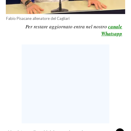
LAVORO
BANDI
Fabio Pisacane allenatore del Cagliari
Per restare aggiornato entra nel nostro
canale
SPORT IN SARDEGNA
Whatsapp
SPORT
RISULTATI E CLASSIFICHE
CALCIO
CALCIO REGIONALE
BASKET
VOLLEY
MOTORI
TENNIS
ALTRI SPORT
CULTURA