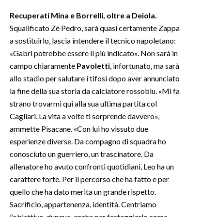
Recuperati Mina e Borrelli, oltre a Deiola.
INFO AZIENDE
Squalificato Zé Pedro, sarà quasi certamente Zappa
ABBONATI
a sostituirlo, lascia intendere il tecnico napoletano:
ANNUNCI
«Gabri potrebbe essere il più indicato». Non sarà in
campo chiaramente
Pavoletti
, infortunato, ma sarà
NECROLOGI
allo stadio per salutare i tifosi dopo aver annunciato
PUBBLICITÀ
la fine della sua storia da calciatore rossoblu. «Mi fa
SPIAGGE
strano trovarmi qui alla sua ultima partita col
STORE
Cagliari. La vita a volte ti sorprende davvero»,
ammette Pisacane. «Con lui ho vissuto due
esperienze diverse. Da compagno di squadra ho
conosciuto un guerriero, un trascinatore. Da
allenatore ho avuto confronti quotidiani, Leo ha un
carattere forte. Per il percorso che ha fatto e per
quello che ha dato merita un grande rispetto.
Sacrificio, appartenenza, identità. Centriamo
l’obiettivo, dunque, anche per festeggiarlo come