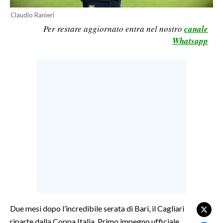
LAVORO
Claudio Ranieri
Per restare aggiornato entra nel nostro
canale
BANDI
Whatsapp
SPORT IN SARDEGNA
SPORT
RISULTATI E CLASSIFICHE
CALCIO
CALCIO REGIONALE
BASKET
VOLLEY
MOTORI
TENNIS
ALTRI SPORT
Due mesi dopo l’incredibile serata di Bari, il Cagliari
riparte dalla Coppa Italia. Primo impegno ufficiale
CULTURA