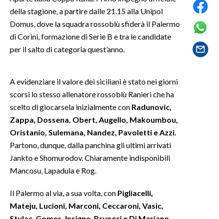
della stagione, a partire dalle 21.15 alla Unipol
SPETTACOLI
Domus, dove la squadra rossoblù sfiderà il Palermo
di Corini, formazione di Serie B e tra le candidate
GOSSIP
per il salto di categoria quest’anno.
SALUTE
A evidenziare il valore dei siciliani è stato nei giorni
SARDEGNA TURISMO
scorsi lo stesso allenatore rossoblù Ranieri che ha
scelto di giocarsela inizialmente con
Radunovic,
SARDI NEL MONDO
Zappa, Dossena, Obert, Augello, Makoumbou,
NOTIZIE
Oristanio, Sulemana, Nandez, Pavoletti e Azzi.
Partono, dunque, dalla panchina gli ultimi arrivati
EVENTI
Jankto e Shomurodov. Chiaramente indisponibili
#CARAUNIONE
Mancosu, Lapadula e Rog.
Il Palermo al via, a sua volta, con
Pigliacelli,
3 MINUTI CON
Mateju, Lucioni, Marconi, Ceccaroni, Vasic,
INSULARITÀ
Stulac, Gomes, Insigne, Brunori e Di Mariano
.