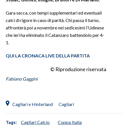
INFO AZIENDE
Gara secca, con tempi supplementari ed eventuali
calci di rigore in caso di parità. Chi passa il turno,
ABBONATI
affronterà poi a novembre nei sedicesimi l’Udinese
ANNUNCI
che ieri ha eliminato il Catanzaro battendolo per 4-
NECROLOGI
1.
PUBBLICITÀ
QUI LA CRONACA LIVE DELLA PARTITA
SPIAGGE
STORE
© Riproduzione riservata
Fabiano Gaggini
Cagliari e Hinterland
Cagliari
Tags:
Cagliari Calcio
Coppa Italia