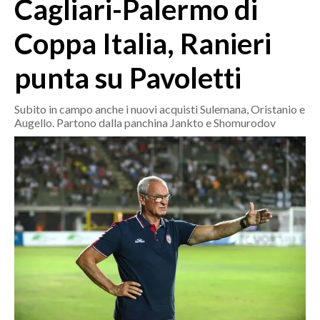
Cagliari-Palermo di
MEDIO CAMPIDANO
ORISTANO E PROVINCIA
Coppa Italia, Ranieri
SASSARI E PROVINCIA
punta su Pavoletti
GALLURA
NUORO E PROVINCIA
Subito in campo anche i nuovi acquisti Sulemana, Oristanio e
OGLIASTRA
Augello. Partono dalla panchina Jankto e Shomurodov
AGENDA
CRONACA
ITALIA
MONDO
POLITICA
ECONOMIA
SERVIZI ALLE IMPRESE