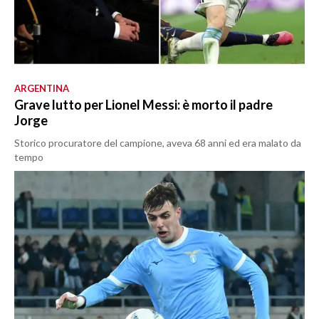
ARGENTINA
Grave lutto per Lionel Messi: è morto il padre
Jorge
Storico procuratore del campione, aveva 68 anni ed era malato da
tempo