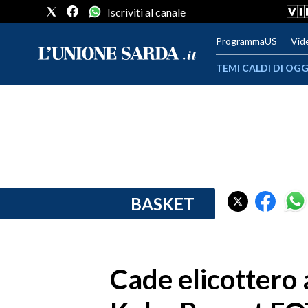
Iscriviti al canale
ProgrammaUS
Vid
TEMI CALDI DI OGG
METEO
COMUNI AL VOTO
VIDEO
FOTO
BASKET
CRONACA SARDEGNA
CAGLIARI
Cade elicottero 
PROVINCIA DI CAGLIARI
SULCIS IGLESIENTE