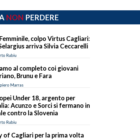
A
NON
PERDERE
Femminile, colpo Virtus Cagliari:
Selargius arriva Silvia Ceccarelli
rto Rubiu
amo al completo coi giovani
riano, Brunu e Fara
piero Marras
opei Under 18, argento per
talia: Acunzo e Sorci si fermano in
ale contro la Slovenia
rto Rubiu
y of Cagliari per la prima volta