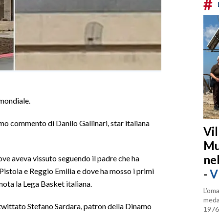
#
mondiale.
imo commento di Danilo Gallinari, star italiana
Vi
Mu
ne
dove aveva vissuto seguendo il padre che ha
, Pistoia e Reggio Emilia e dove ha mosso i primi
-
V
nota la Lega Basket italiana.
L’oma
medag
 twittato Stefano Sardara, patron della Dinamo
1976