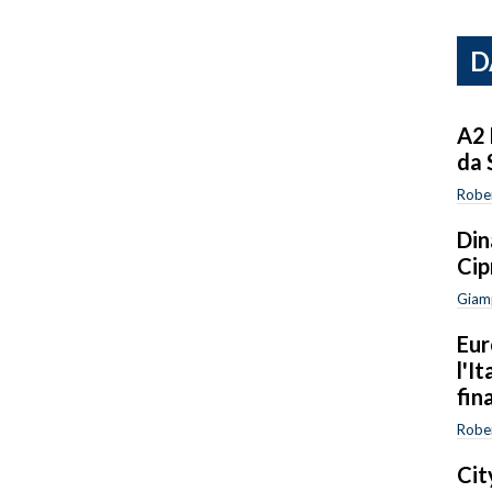
D
A2 
da 
Robe
Din
Cip
Giam
Eur
l'I
fin
Robe
Cit