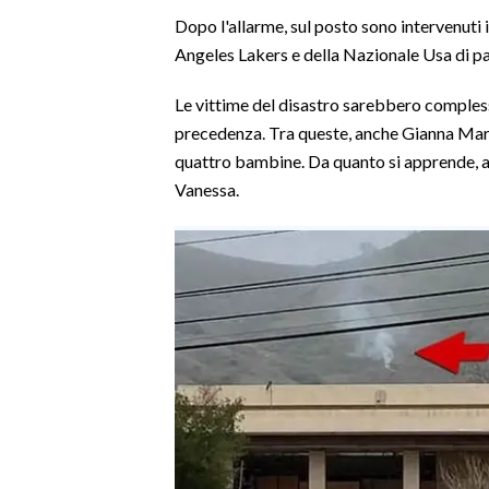
Dopo l'allarme, sul posto sono intervenuti i 
SPETTACOLI
Angeles Lakers e della Nazionale Usa di pal
GOSSIP
Le vittime del disastro sarebbero comple
precedenza. Tra queste, anche Gianna Maria,
SALUTE
quattro bambine. Da quanto si apprende, a
Vanessa.
SARDEGNA TURISMO
SARDI NEL MONDO
NOTIZIE
EVENTI
#CARAUNIONE
3 MINUTI CON
INSULARITÀ