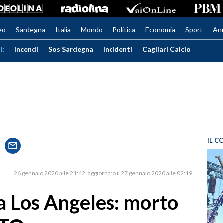
eo
Sardegna
Italia
Mondo
Politica
Economia
Sport
An
I:
Incendi
Sos Sardegna
Incidenti
Cagliari Calcio
IL C
26 gennaio 2020 alle 21:42
aggiornato il 27 gennaio 2020 alle 02:19
a Los Angeles: morto