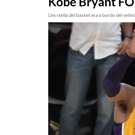
Kobe Bryant F
MEDIO CAMPIDANO
ORISTANO E PROVINCIA
L'ex stella del basket era a bordo del velivo
SASSARI E PROVINCIA
GALLURA
NUORO E PROVINCIA
OGLIASTRA
AGENDA
CRONACA
ITALIA
MONDO
POLITICA
ECONOMIA
SERVIZI ALLE IMPRESE