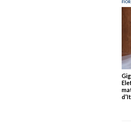
FIOR
Gig
Ele
mat
d’It