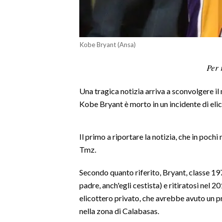
LAVORO
BANDI
Kobe Bryant (Ansa)
SPORT IN SARDEGNA
Per 
SPORT
Una tragica notizia arriva a sconvolgere il
RISULTATI E CLASSIFICHE
Kobe Bryant è morto in un incidente di elic
CALCIO
CALCIO REGIONALE
Il primo a riportare la notizia, che in pochi 
BASKET
Tmz.
VOLLEY
MOTORI
Secondo quanto riferito, Bryant, classe 1978
TENNIS
padre, anch'egli cestista) e ritiratosi nel 
ALTRI SPORT
elicottero privato, che avrebbe avuto un p
nella zona di Calabasas.
CULTURA