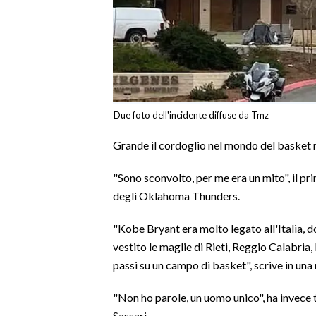
INFO AZIENDE
ABBONATI
ANNUNCI
NECROLOGI
Due foto dell'incidente diffuse da Tmz
PUBBLICITÀ
SPIAGGE
Grande il cordoglio nel mondo del basket 
STORE
"Sono sconvolto, per me era un mito", il pr
degli Oklahoma Thunders.
"Kobe Bryant era molto legato all'Italia, 
vestito le maglie di Rieti, Reggio Calabria
passi su un campo di basket", scrive in una 
"Non ho parole, un uomo unico", ha invece
Sassari.