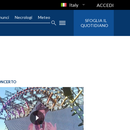
Italy
ACCEDI
nunci
Necrologi
Meteo
SFOGLIA IL
QUOTIDIANO
ONCERTO