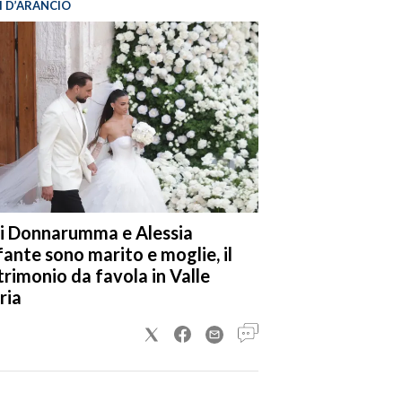
I D’ARANCIO
i Donnarumma e Alessia
fante sono marito e moglie, il
rimonio da favola in Valle
ria