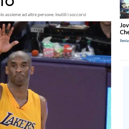
OTO
lo assieme ad altre persone. Inutili i soccorsi
Jov
Che
Ileni