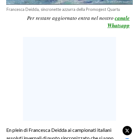
LAVORO
Francesca Deidda, sincronette azzurra della Promogest Quartu
Per restare aggiornato entra nel nostro
canale
BANDI
Whatsapp
SPORT IN SARDEGNA
SPORT
RISULTATI E CLASSIFICHE
CALCIO
CALCIO REGIONALE
BASKET
VOLLEY
MOTORI
TENNIS
ALTRI SPORT
En plein di Francesca Deidda ai campionati italiani
assoluti invernali di nuoto sincronizzato che si sono
CULTURA