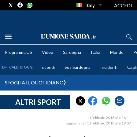
Italy
ACCEDI
METEO
ProgrammaUS
Video
Sardegna
Italia
Mondo
Po
COMUNI AL VOTO
Incendi
Sos Sardegna
Incidenti
Cagli
TEMI CALDI DI OGGI:
VIDEO
SFOGLIA IL QUOTIDIANO
FOTO
ALTRI SPORT
CRONACA SARDEGNA
CAGLIARI
11 febbraio 2018 alle 16:11
PROVINCIA DI CAGLIARI
aggiornato il 11 febbraio 2018 alle 19:07
SULCIS IGLESIENTE