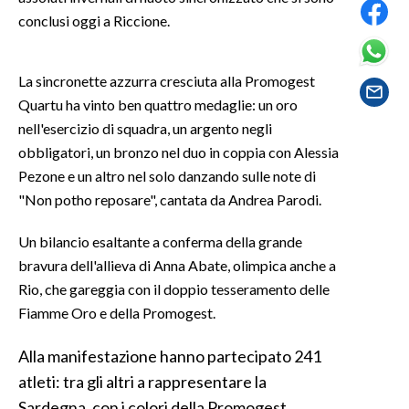
conclusi oggi a Riccione.
SPETTACOLI
La sincronette azzurra cresciuta alla Promogest
GOSSIP
Quartu ha vinto ben quattro medaglie: un oro
nell'esercizio di squadra, un argento negli
SALUTE
obbligatori, un bronzo nel duo in coppia con Alessia
SARDEGNA TURISMO
Pezone e un altro nel solo danzando sulle note di
"Non potho reposare", cantata da Andrea Parodi.
SARDI NEL MONDO
Un bilancio esaltante a conferma della grande
NOTIZIE
bravura dell'allieva di Anna Abate, olimpica anche a
EVENTI
Rio, che gareggia con il doppio tesseramento delle
Fiamme Oro e della Promogest.
#CARAUNIONE
Alla manifestazione hanno partecipato 241
3 MINUTI CON
atleti: tra gli altri a rappresentare la
INSULARITÀ
Sardegna, con i colori della Promogest,