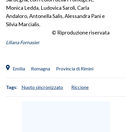
Monica Ledda, Ludovica Saroli, Carla
INFO AZIENDE
Andaloro, Antonella Salis, Alessandra Pani e
ABBONATI
Silvia Marcialis.
ANNUNCI
© Riproduzione riservata
NECROLOGI
Liliana Fornasier
PUBBLICITÀ
SPIAGGE
STORE
Emilia
Romagna
Provincia di Rimini
Tags:
Nuoto sincronizzato
Riccione