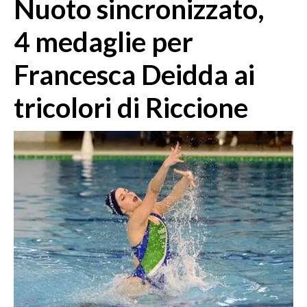
Nuoto sincronizzato,
MEDIO CAMPIDANO
ORISTANO E PROVINCIA
4 medaglie per
SASSARI E PROVINCIA
Francesca Deidda ai
GALLURA
NUORO E PROVINCIA
tricolori di Riccione
OGLIASTRA
AGENDA
CRONACA
ITALIA
MONDO
POLITICA
ECONOMIA
SERVIZI ALLE IMPRESE