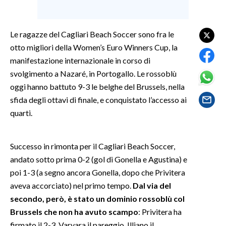
SPETTACOLI
Le ragazze del Cagliari Beach Soccer sono fra le
GOSSIP
otto migliori della Women’s Euro Winners Cup, la
manifestazione internazionale in corso di
SALUTE
svolgimento a Nazaré, in Portogallo. Le rossoblù
oggi hanno battuto 9-3 le belghe del Brussels, nella
SARDEGNA TURISMO
sfida degli ottavi di finale, e conquistato l’accesso ai
quarti.
SARDI NEL MONDO
NOTIZIE
Successo in rimonta per il Cagliari Beach Soccer,
EVENTI
andato sotto prima 0-2 (gol di Gonella e Agustina) e
poi 1-3 (a segno ancora Gonella, dopo che Privitera
#CARAUNIONE
aveva accorciato) nel primo tempo.
Dal via del
secondo, però, è stato un dominio rossoblù col
3 MINUTI CON
Brussels che non ha avuto scampo
: Privitera ha
INSULARITÀ
firmato il 2-3, Varvara il pareggio, Illiano il