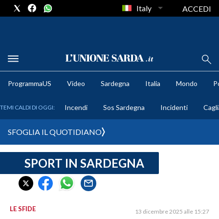
Italy
ACCEDI
METEO
ProgrammaUS
Video
Sardegna
Italia
Mondo
Po
COMUNI AL VOTO
Incendi
Sos Sardegna
Incidenti
Cagli
TEMI CALDI DI OGGI:
VIDEO
SFOGLIA IL QUOTIDIANO
FOTO
SPORT IN SARDEGNA
CRONACA SARDEGNA
CAGLIARI
PROVINCIA DI CAGLIARI
SULCIS IGLESIENTE
LE SFIDE
13 dicembre 2025 alle 15:27