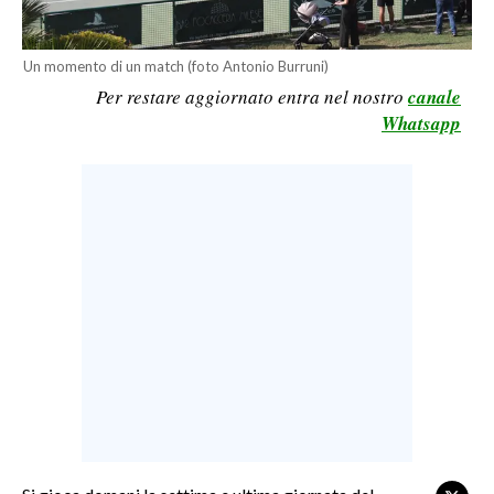
LAVORO
BANDI
Un momento di un match (foto Antonio Burruni)
Per restare aggiornato entra nel nostro
canale
SPORT IN SARDEGNA
Whatsapp
SPORT
RISULTATI E CLASSIFICHE
CALCIO
CALCIO REGIONALE
BASKET
VOLLEY
MOTORI
TENNIS
ALTRI SPORT
CULTURA