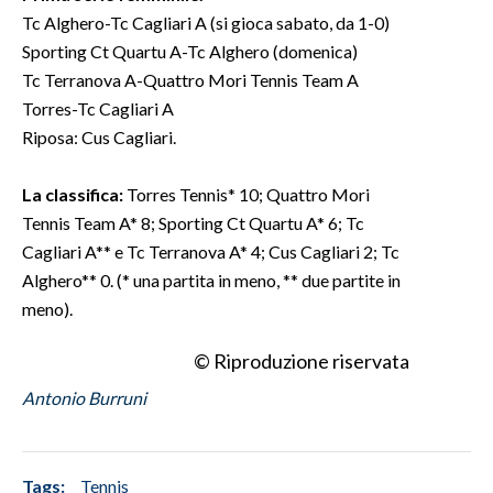
Tc Alghero-Tc Cagliari A (si gioca sabato, da 1-0)
INFO AZIENDE
Sporting Ct Quartu A-Tc Alghero (domenica)
Tc Terranova A-Quattro Mori Tennis Team A
ABBONATI
Torres-Tc Cagliari A
ANNUNCI
Riposa: Cus Cagliari.
NECROLOGI
PUBBLICITÀ
La classifica:
Torres Tennis* 10; Quattro Mori
SPIAGGE
Tennis Team A* 8; Sporting Ct Quartu A* 6; Tc
STORE
Cagliari A** e Tc Terranova A* 4; Cus Cagliari 2; Tc
Alghero** 0. (* una partita in meno, ** due partite in
meno).
© Riproduzione riservata
Antonio Burruni
Tags:
Tennis