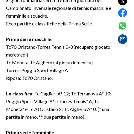
Si gioca domani la settima e ultima giornata del
Campionato Invernale regionale di tennis maschile e
SPETTACOLI
femminile a squadre.
Ecco partite e classifiche della Prima Serie.
GOSSIP
Prima serie maschile.
SALUTE
Tc70 Oristano-Torres Tennis 0-3 (recupero giocato
mercoledì)
SARDEGNA TURISMO
Tc Moneta-Tc Alghero (si gioca domenica)
Torres-Poggio Sport Village A
SARDI NEL MONDO
Riposa: Tc70 Oristano.
NOTIZIE
EVENTI
La classifica:
Tc Cagliari A* 12; Tc Terranova A* 10;
Poggio Sport Village A* e Torres Tennis* 6; Tc
#CARAUNIONE
Moneta* e Tc70 Oristano 2; Tc Alghero A* 0. (* una
partita in meno, ** due partite in meno).
3 MINUTI CON
Prima serie femminile.
INSULARITÀ