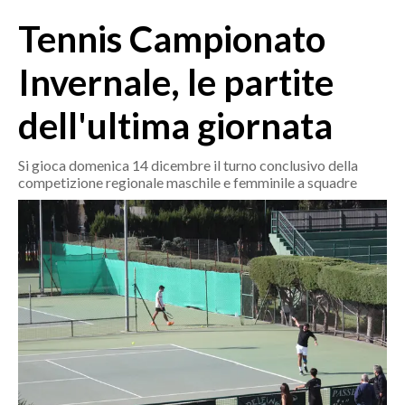
MEDIO CAMPIDANO
Tennis Campionato
ORISTANO E PROVINCIA
SASSARI E PROVINCIA
Invernale, le partite
GALLURA
dell'ultima giornata
NUORO E PROVINCIA
OGLIASTRA
Si gioca domenica 14 dicembre il turno conclusivo della
AGENDA
competizione regionale maschile e femminile a squadre
CRONACA
ITALIA
MONDO
POLITICA
ECONOMIA
SERVIZI ALLE IMPRESE