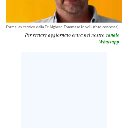
LAVORO
BANDI
L'ormai ex tecnico della Fc Alghero Tommaso Movilli (foto concessa)
SPORT IN SARDEGNA
Per restare aggiornato entra nel nostro
canale
Whatsapp
SPORT
RISULTATI E CLASSIFICHE
CALCIO
CALCIO REGIONALE
BASKET
VOLLEY
MOTORI
TENNIS
ALTRI SPORT
CULTURA