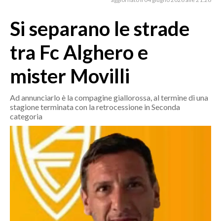
MEDIO CAMPIDANO
ORISTANO E PROVINCIA
Si separano le strade
SASSARI E PROVINCIA
tra Fc Alghero e
GALLURA
NUORO E PROVINCIA
mister Movilli
OGLIASTRA
AGENDA
Ad annunciarlo è la compagine giallorossa, al termine di una
stagione terminata con la retrocessione in Seconda
categoria
CRONACA
ITALIA
MONDO
POLITICA
ECONOMIA
SERVIZI ALLE IMPRESE