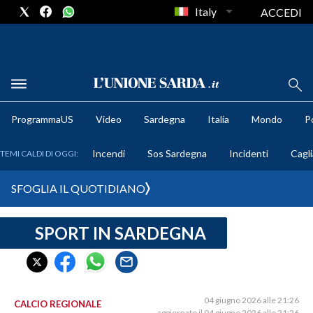
Italy
ACCEDI
METEO
ProgrammaUS
Video
Sardegna
Italia
Mondo
Po
COMUNI AL VOTO
Incendi
Sos Sardegna
Incidenti
Cagli
TEMI CALDI DI OGGI:
VIDEO
SFOGLIA IL QUOTIDIANO
FOTO
SPORT IN SARDEGNA
CRONACA SARDEGNA
CAGLIARI
PROVINCIA DI CAGLIARI
SULCIS IGLESIENTE
04 giugno 2026 alle 21:26
CALCIO REGIONALE
aggiornato il 04 giugno 2026 alle 21:26