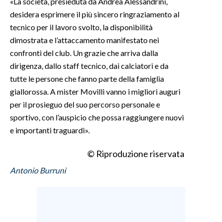
«La società, presieduta da Andrea Alessandrini,
desidera esprimere il più sincero ringraziamento al
INFO AZIENDE
tecnico per il lavoro svolto, la disponibilità
ABBONATI
dimostrata e l’attaccamento manifestato nei
confronti del club. Un grazie che arriva dalla
ANNUNCI
dirigenza, dallo staff tecnico, dai calciatori e da
NECROLOGI
tutte le persone che fanno parte della famiglia
PUBBLICITÀ
giallorossa. A mister Movilli vanno i migliori auguri
SPIAGGE
per il prosieguo del suo percorso personale e
STORE
sportivo, con l’auspicio che possa raggiungere nuovi
e importanti traguardi».
© Riproduzione riservata
Antonio Burruni