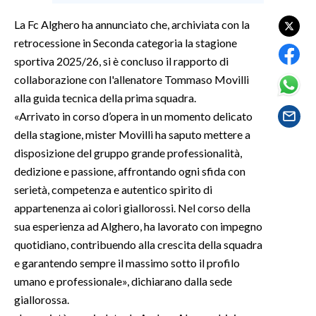
La Fc Alghero ha annunciato che, archiviata con la
SPETTACOLI
retrocessione in Seconda categoria la stagione
sportiva 2025/26, si è concluso il rapporto di
GOSSIP
collaborazione con l'allenatore Tommaso Movilli
alla guida tecnica della prima squadra.
SALUTE
«Arrivato in corso d’opera in un momento delicato
SARDEGNA TURISMO
della stagione, mister Movilli ha saputo mettere a
disposizione del gruppo grande professionalità,
SARDI NEL MONDO
dedizione e passione, affrontando ogni sfida con
serietà, competenza e autentico spirito di
NOTIZIE
appartenenza ai colori giallorossi. Nel corso della
EVENTI
sua esperienza ad Alghero, ha lavorato con impegno
quotidiano, contribuendo alla crescita della squadra
#CARAUNIONE
e garantendo sempre il massimo sotto il profilo
3 MINUTI CON
umano e professionale», dichiarano dalla sede
giallorossa.
INSULARITÀ