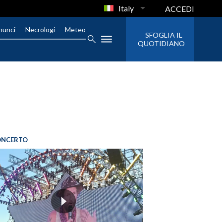
Italy
ACCEDI
nunci
Necrologi
Meteo
SFOGLIA IL
QUOTIDIANO
ONCERTO