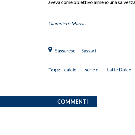
aveva come obiettivo almeno una salvezza 
SPETTACOLI
Giampiero Marras
GOSSIP
SALUTE
Sassarese
Sassari
SARDEGNA TURISMO
Tags:
calcio
serie d
Latte Dolce
SARDI NEL MONDO
NOTIZIE
EVENTI
COMMENTI
#CARAUNIONE
3 MINUTI CON
INSULARITÀ