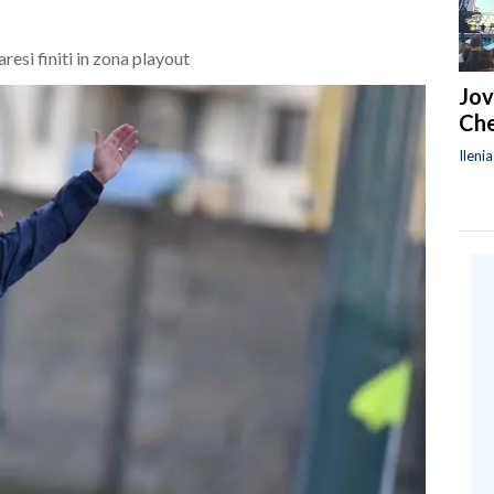
aresi finiti in zona playout
Jov
Che
Ileni