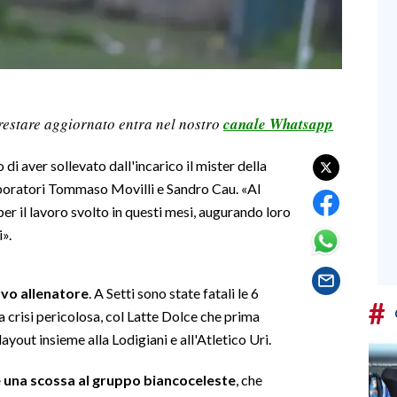
restare aggiornato entra nel nostro
canale Whatsapp
di aver sollevato dall'incarico il mister della
aboratori Tommaso Movilli e Sandro Cau. «Al
per il lavoro svolto in questi mesi, augurando loro
i».
ovo allenatore
. A Setti sono state fatali le 6
#
 crisi pericolosa, col Latte Dolce che prima
layout insieme alla Lodigiani e all'Atletico Uri.
e una scossa al gruppo biancoceleste
, che