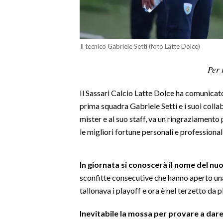
LAVORO
BANDI
Il tecnico Gabriele Setti (foto Latte Dolce)
SPORT IN SARDEGNA
Per 
SPORT
Il Sassari Calcio Latte Dolce ha comunicato 
RISULTATI E CLASSIFICHE
prima squadra Gabriele Setti e i suoi coll
CALCIO
mister e al suo staff, va un ringraziamento 
CALCIO REGIONALE
le migliori fortune personali e professional
BASKET
VOLLEY
In giornata si conoscerà il nome del nu
MOTORI
sconfitte consecutive che hanno aperto una
TENNIS
tallonava i playoff e ora è nel terzetto da p
ALTRI SPORT
Inevitabile la mossa per provare a dar
CULTURA