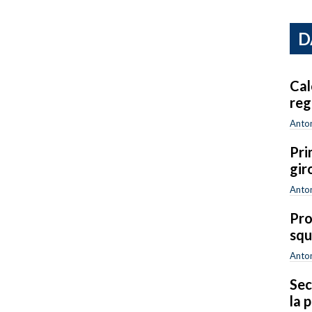
D
Cal
reg
Anton
Pri
gir
Anton
Pro
squ
Anton
Sec
la 