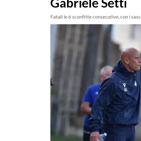
Gabriele Setti
MEDIO CAMPIDANO
ORISTANO E PROVINCIA
Fatali le 6 sconfitte consecutive, con i sass
SASSARI E PROVINCIA
GALLURA
NUORO E PROVINCIA
OGLIASTRA
AGENDA
CRONACA
ITALIA
MONDO
POLITICA
ECONOMIA
SERVIZI ALLE IMPRESE