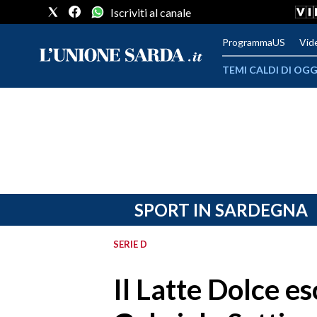
Iscriviti al canale
ProgrammaUS
Vid
TEMI CALDI DI OGG
METEO
COMUNI AL VOTO
VIDEO
FOTO
SPORT IN SARDEGNA
CRONACA SARDEGNA
SERIE D
CAGLIARI
Il Latte Dolce e
PROVINCIA DI CAGLIARI
SULCIS IGLESIENTE