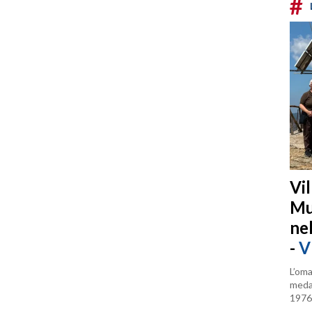
#
Vi
Mu
ne
-
V
L’oma
medag
1976