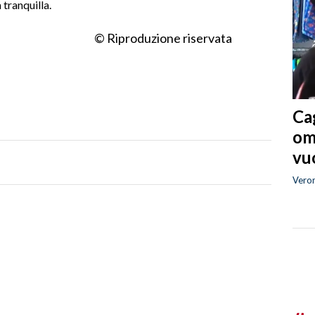
tranquilla.
© Riproduzione riservata
Cag
om
vuo
Vero