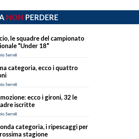
A
NON
PERDERE
cio, le squadre del campionato
ionale “Under 18”
io Serreli
ma categoria, ecco i quattro
oni
io Serreli
mozione: ecco i gironi, 32 le
adre iscritte
io Serreli
onda categoria, i ripescaggi per
prossima stagione