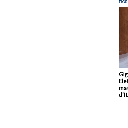
FIOR
Gig
Ele
mat
d’It