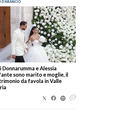
I D’ARANCIO
i Donnarumma e Alessia
fante sono marito e moglie, il
rimonio da favola in Valle
ria