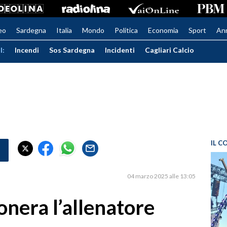
eo
Sardegna
Italia
Mondo
Politica
Economia
Sport
An
I:
Incendi
Sos Sardegna
Incidenti
Cagliari Calcio
IL C
04 marzo 2025 alle 13:05
sonera l’allenatore