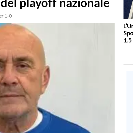
 del playoff nazionale
per 1-0
L’U
Spo
1,5