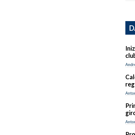
D
Ini
clu
Andr
Cal
reg
Anton
Pri
gir
Anton
Pro