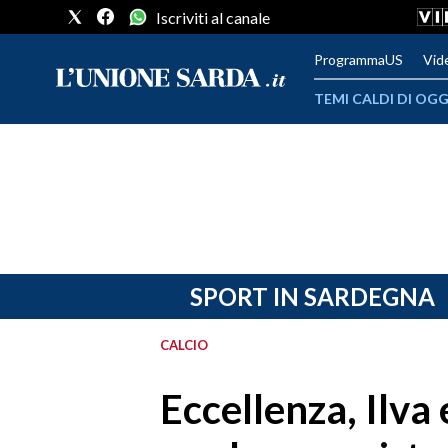
Iscriviti al canale
ProgrammaUS
Vid
TEMI CALDI DI OGG
METEO
COMUNI AL VOTO
VIDEO
FOTO
SPORT IN SARDEGNA
CRONACA SARDEGNA
CALCIO
CAGLIARI
Eccellenza, Ilva
PROVINCIA DI CAGLIARI
SULCIS IGLESIENTE