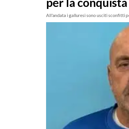
per la conquista
MEDIO CAMPIDANO
ORISTANO E PROVINCIA
All'andata i galluresi sono usciti sconfitti 
SASSARI E PROVINCIA
GALLURA
NUORO E PROVINCIA
OGLIASTRA
AGENDA
CRONACA
ITALIA
MONDO
POLITICA
ECONOMIA
SERVIZI ALLE IMPRESE