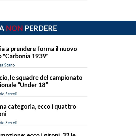
A
NON
PERDERE
zia a prendere forma il nuovo
b "Carbonia 1939"
ea Scano
cio, le squadre del campionato
ionale “Under 18”
io Serreli
ma categoria, ecco i quattro
oni
io Serreli
mozione: ecco i gironi, 32 le