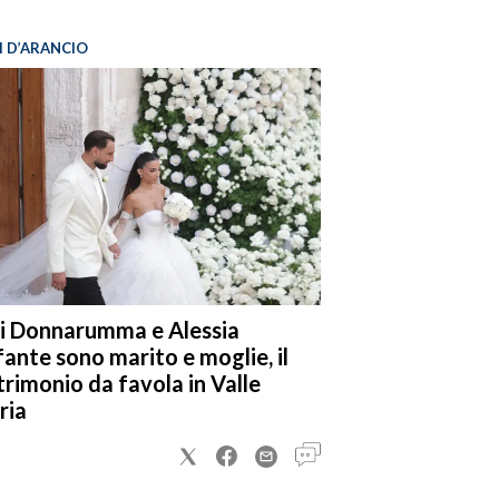
I D’ARANCIO
i Donnarumma e Alessia
fante sono marito e moglie, il
rimonio da favola in Valle
ria