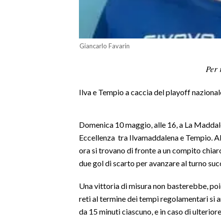
LAVORO
BANDI
Giancarlo Favarin
SPORT IN SARDEGNA
Per 
SPORT
Ilva e Tempio a caccia del playoff nazional
RISULTATI E CLASSIFICHE
CALCIO
CALCIO REGIONALE
Domenica 10 maggio, alle 16, a La Maddalena
BASKET
Eccellenza tra Ilvamaddalena e Tempio. All'
ora si trovano di fronte a un compito chia
VOLLEY
due gol di scarto per avanzare al turno suc
MOTORI
TENNIS
Una vittoria di misura non basterebbe, poic
ALTRI SPORT
reti al termine dei tempi regolamentari s
da 15 minuti ciascuno, e in caso di ulterio
CULTURA