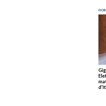
FIOR
Gig
Ele
mat
d’It