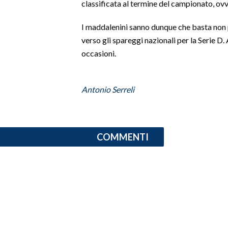
classificata al termine del campionato, ov
SPETTACOLI
I maddalenini sanno dunque che basta non p
verso gli spareggi nazionali per la Serie D
GOSSIP
occasioni.
SALUTE
Antonio Serreli
SARDEGNA TURISMO
SARDI NEL MONDO
COMMENTI
NOTIZIE
EVENTI
#CARAUNIONE
3 MINUTI CON
INSULARITÀ