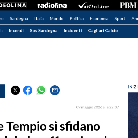
eo
Sardegna
Italia
Mondo
Politica
Economia
Sport
An
I:
Incendi
Sos Sardegna
Incidenti
Cagliari Calcio
INIZ
09 maggio 2026 alle 22:07
 e Tempio si sfidano