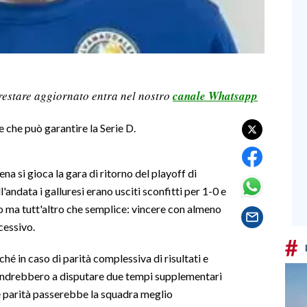
restare aggiornato entra nel nostro
canale Whatsapp
e che può garantire la Serie D.
 si gioca la gara di ritorno del playoff di
andata i galluresi erano usciti sconfitti per 1-0 e
ro ma tutt'altro che semplice: vincere con almeno
cessivo.
#
hé in caso di parità complessiva di risultati e
i andrebbero a disputare due tempi supplementari
re parità passerebbe la squadra meglio