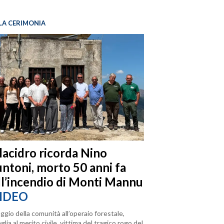
LA CERIMONIA
llacidro ricorda Nino
ntoni, morto 50 anni fa
ll’incendio di Monti Mannu
IDEO
ggio della comunità all’operaio forestale,
lia al merito civile, vittima del tragico rogo del