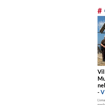
#
Vi
Mu
ne
-
V
L’oma
medag