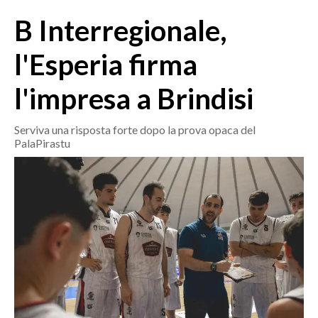
MEDIO CAMPIDANO
B Interregionale,
ORISTANO E PROVINCIA
SASSARI E PROVINCIA
l'Esperia firma
GALLURA
l'impresa a Brindisi
NUORO E PROVINCIA
OGLIASTRA
Serviva una risposta forte dopo la prova opaca del
AGENDA
PalaPirastu
CRONACA
ITALIA
MONDO
POLITICA
ECONOMIA
SERVIZI ALLE IMPRESE