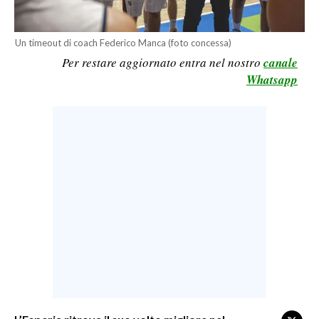
LAVORO
BANDI
Un timeout di coach Federico Manca (foto concessa)
Per restare aggiornato entra nel nostro
canale
SPORT IN SARDEGNA
Whatsapp
SPORT
RISULTATI E CLASSIFICHE
CALCIO
CALCIO REGIONALE
BASKET
VOLLEY
MOTORI
TENNIS
ALTRI SPORT
CULTURA