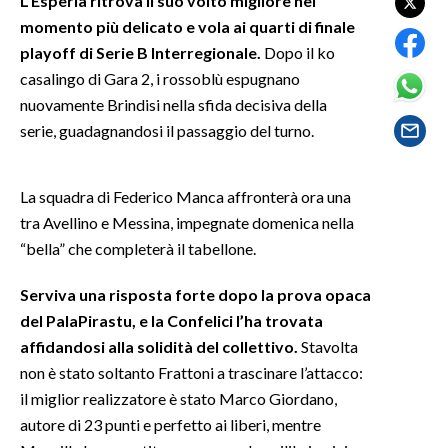
L’Esperia ritrova il suo volto migliore nel
momento più delicato e vola ai quarti di finale
SPETTACOLI
playoff di Serie B Interregionale.
Dopo il ko
casalingo di Gara 2, i rossoblù espugnano
GOSSIP
nuovamente Brindisi nella sfida decisiva della
serie, guadagnandosi il passaggio del turno.
SALUTE
SARDEGNA TURISMO
La squadra di Federico Manca affronterà ora una
tra Avellino e Messina, impegnate domenica nella
SARDI NEL MONDO
“bella” che completerà il tabellone.
NOTIZIE
Serviva una risposta forte dopo la prova opaca
EVENTI
del PalaPirastu, e la Confelici l’ha trovata
affidandosi alla solidità del collettivo.
Stavolta
#CARAUNIONE
non è stato soltanto Frattoni a trascinare l’attacco:
3 MINUTI CON
il miglior realizzatore è stato Marco Giordano,
autore di 23 punti e perfetto ai liberi, mentre
INSULARITÀ