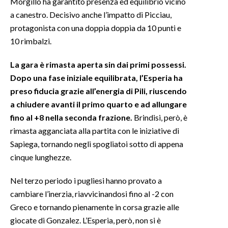
Morgillo ha garantito presenza ed equilibrio vicino
a canestro. Decisivo anche l’impatto di Picciau,
INFO AZIENDE
protagonista con una doppia doppia da 10 punti e
ABBONATI
10 rimbalzi.
ANNUNCI
La gara è rimasta aperta sin dai primi possessi.
NECROLOGI
Dopo una fase iniziale equilibrata, l’Esperia ha
PUBBLICITÀ
preso fiducia grazie all’energia di Pili, riuscendo
SPIAGGE
a chiudere avanti il primo quarto e ad allungare
STORE
fino al +8 nella seconda frazione.
Brindisi, però, è
rimasta agganciata alla partita con le iniziative di
Sapiega, tornando negli spogliatoi sotto di appena
cinque lunghezze.
Nel terzo periodo i pugliesi hanno provato a
cambiare l’inerzia, riavvicinandosi fino al -2 con
Greco e tornando pienamente in corsa grazie alle
giocate di Gonzalez. L’Esperia, però, non si è