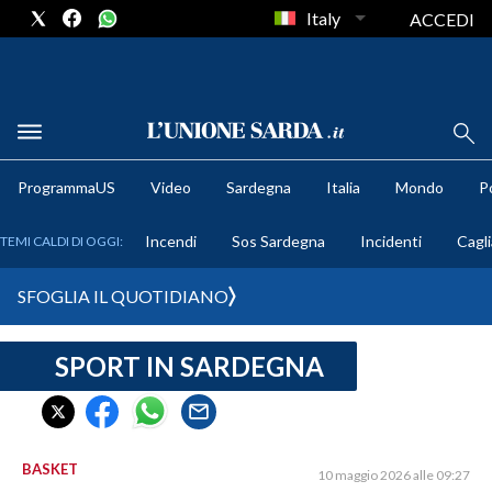
Italy
ACCEDI
METEO
ProgrammaUS
Video
Sardegna
Italia
Mondo
Po
COMUNI AL VOTO
Incendi
Sos Sardegna
Incidenti
Cagli
TEMI CALDI DI OGGI:
VIDEO
SFOGLIA IL QUOTIDIANO
FOTO
SPORT IN SARDEGNA
CRONACA SARDEGNA
CAGLIARI
PROVINCIA DI CAGLIARI
SULCIS IGLESIENTE
BASKET
10 maggio 2026 alle 09:27