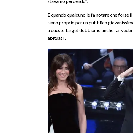
stavamo perdendo".
SPETTACOLI
E quando qualcuno le fa notare che forse il
siano proprio per un pubblico giovanissimo
GOSSIP
a questo target dobbiamo anche far vedere
abituati".
SALUTE
SARDEGNA TURISMO
SARDI NEL MONDO
NOTIZIE
EVENTI
#CARAUNIONE
3 MINUTI CON
INSULARITÀ