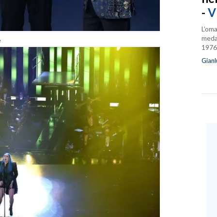
-
V
L’oma
medag
e
1976
Gianl