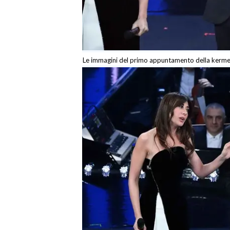
INFO AZIENDE
ABBONATI
ANNUNCI
Le immagini del primo appuntamento della kerm
NECROLOGI
PUBBLICITÀ
SPIAGGE
STORE