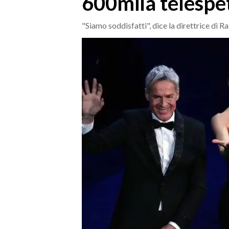
600mila telespe
MEDIO CAMPIDANO
ORISTANO E PROVINCIA
"Siamo soddisfatti", dice la direttrice di R
SASSARI E PROVINCIA
GALLURA
NUORO E PROVINCIA
OGLIASTRA
AGENDA
CRONACA
ITALIA
MONDO
POLITICA
ECONOMIA
SERVIZI ALLE IMPRESE