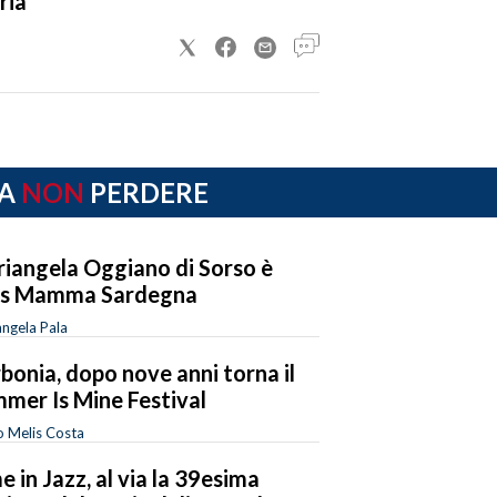
ria
A
NON
PERDERE
iangela Oggiano di Sorso è
ss Mamma Sardegna
ngela Pala
bonia, dopo nove anni torna il
mer Is Mine Festival
o Melis Costa
e in Jazz, al via la 39esima