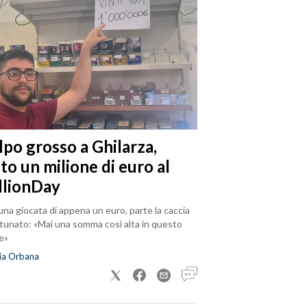
lpo grosso a Ghilarza,
to un milione di euro al
llionDay
na giocata di appena un euro, parte la caccia
rtunato: «Mai una somma così alta in questo
e»
ia Orbana