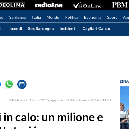
eo
Sardegna
Italia
Mondo
Politica
Economia
Sport
An
I:
Incendi
Sos Sardegna
Incidenti
Cagliari Calcio
L’IN
06 febbraio 2019 alle 12:15
aggiornato il 06 febbraio 2019 alle 14:51
 in calo: un milione e