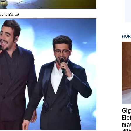
redana Bertè)
FIOR
Gig
Ele
mat