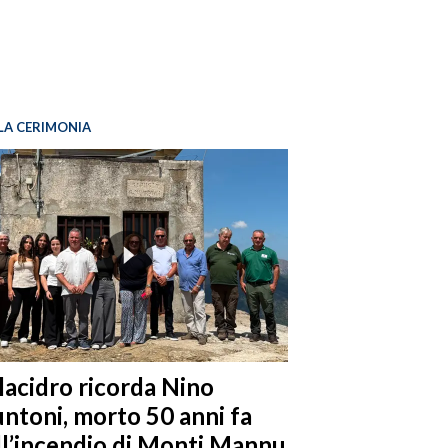
LA CERIMONIA
llacidro ricorda Nino
ntoni, morto 50 anni fa
ll’incendio di Monti Mannu