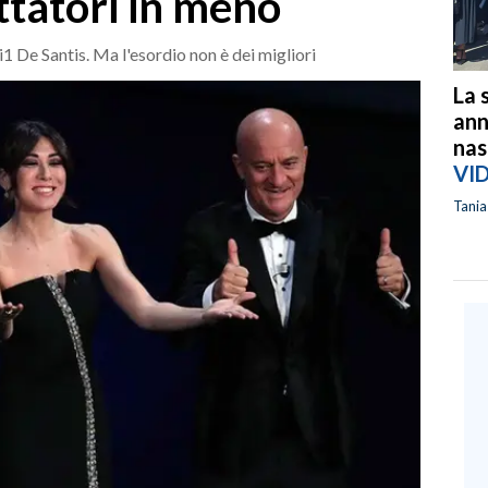
ttatori in meno
ai1 De Santis. Ma l'esordio non è dei migliori
La 
ann
nas
VI
Tani