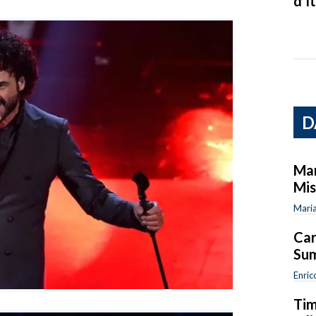
d’It
D
Mar
Mi
Maria
Car
Sum
Enric
Tim