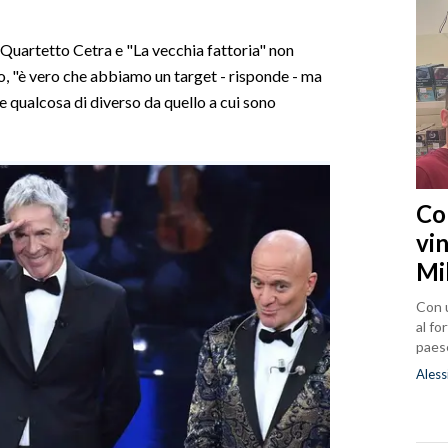
 Quartetto Cetra e "La vecchia fattoria" non
, "è vero che abbiamo un target - risponde - ma
 qualcosa di diverso da quello a cui sono
Co
vin
Mi
Con u
al fo
paes
Aless