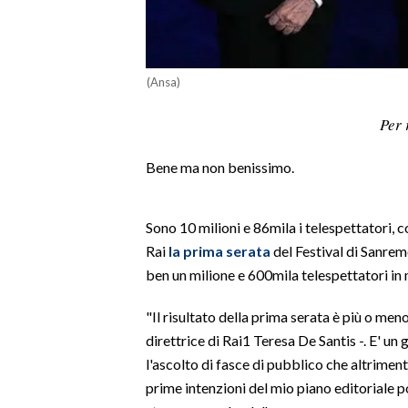
LAVORO
BANDI
(Ansa)
SPORT IN SARDEGNA
Per 
SPORT
Bene ma non benissimo.
RISULTATI E CLASSIFICHE
CALCIO
CALCIO REGIONALE
Sono 10 milioni e 86mila i telespettatori, 
Rai
la prima serata
del Festival di Sanrem
BASKET
ben un milione e 600mila telespettatori in
VOLLEY
MOTORI
"Il risultato della prima serata è più o me
TENNIS
direttrice di Rai1 Teresa De Santis -. E' un
ALTRI SPORT
l'ascolto di fasce di pubblico che altriment
prime intenzioni del mio piano editoriale p
CULTURA