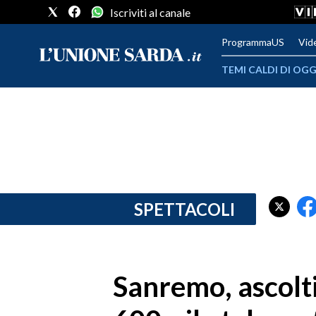
Iscriviti al canale
ProgrammaUS
Vid
TEMI CALDI DI OGG
METEO
COMUNI AL VOTO
VIDEO
FOTO
SPETTACOLI
CRONACA SARDEGNA
CAGLIARI
Sanremo, ascolti
PROVINCIA DI CAGLIARI
SULCIS IGLESIENTE