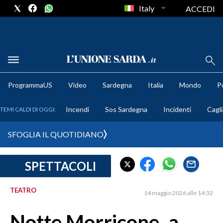
Italy
ACCEDI
METEO
ProgrammaUS
Video
Sardegna
Italia
Mondo
Po
COMUNI AL VOTO
Incendi
Sos Sardegna
Incidenti
Cagli
TEMI CALDI DI OGGI:
VIDEO
SFOGLIA IL QUOTIDIANO
FOTO
SPETTACOLI
CRONACA SARDEGNA
CAGLIARI
TEATRO
14 maggio 2026 alle 14:32
PROVINCIA DI CAGLIARI
SULCIS IGLESIENTE
Notte Morricone, a