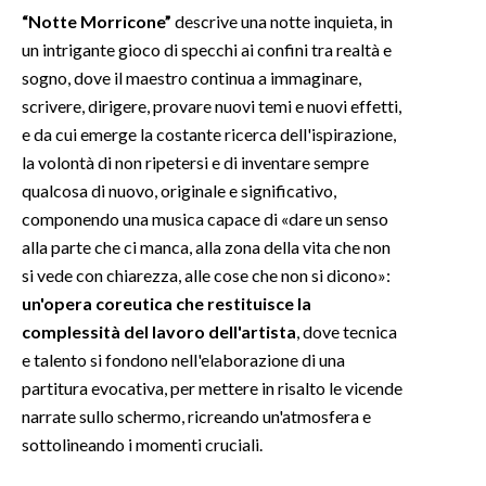
“Notte Morricone”
descrive una notte inquieta, in
INFO AZIENDE
un intrigante gioco di specchi ai confini tra realtà e
sogno, dove il maestro continua a immaginare,
ABBONATI
scrivere, dirigere, provare nuovi temi e nuovi effetti,
ANNUNCI
e da cui emerge la costante ricerca dell'ispirazione,
NECROLOGI
la volontà di non ripetersi e di inventare sempre
PUBBLICITÀ
qualcosa di nuovo, originale e significativo,
SPIAGGE
componendo una musica capace di «dare un senso
STORE
alla parte che ci manca, alla zona della vita che non
si vede con chiarezza, alle cose che non si dicono»:
un'opera coreutica che restituisce la
complessità del lavoro dell'artista
, dove tecnica
e talento si fondono nell'elaborazione di una
partitura evocativa, per mettere in risalto le vicende
narrate sullo schermo, ricreando un'atmosfera e
sottolineando i momenti cruciali.