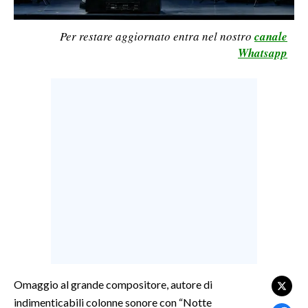
LAVORO
Per restare aggiornato entra nel nostro
canale
BANDI
Whatsapp
SPORT IN SARDEGNA
SPORT
RISULTATI E CLASSIFICHE
CALCIO
CALCIO REGIONALE
BASKET
VOLLEY
MOTORI
TENNIS
ALTRI SPORT
Omaggio al grande compositore, autore di
indimenticabili colonne sonore con “Notte
CULTURA