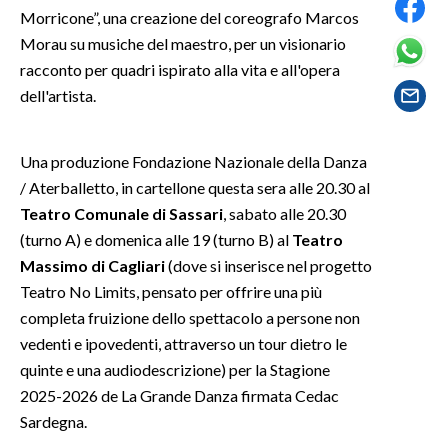
Morricone”, una creazione del coreografo Marcos
Morau su musiche del maestro, per un visionario
SPETTACOLI
racconto per quadri ispirato alla vita e all'opera
GOSSIP
dell'artista.
SALUTE
Una produzione Fondazione Nazionale della Danza
/ Aterballetto, in cartellone questa sera alle 20.30 al
SARDEGNA TURISMO
Teatro Comunale di Sassari
, sabato alle 20.30
SARDI NEL MONDO
(turno A) e domenica alle 19 (turno B) al
Teatro
Massimo di Cagliari
(dove si inserisce nel progetto
NOTIZIE
Teatro No Limits, pensato per offrire una più
EVENTI
completa fruizione dello spettacolo a persone non
vedenti e ipovedenti, attraverso un tour dietro le
#CARAUNIONE
quinte e una audiodescrizione) per la Stagione
3 MINUTI CON
2025-2026 de La Grande Danza firmata Cedac
Sardegna.
INSULARITÀ