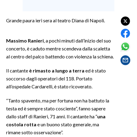
SPETTACOLI
Grande paura ieri sera al teatro Diana di Napoli.
GOSSIP
Massimo Ranieri
, a pochi minuti dall’inizio del suo
SALUTE
concerto, è caduto mentre scendeva dalla scaletta
al centro del palco battendo con violenza la schiena.
SARDEGNA TURISMO
Il cantante
è rimasto a lungo a terra
ed è stato
SARDI NEL MONDO
soccorso dagli operatori del 118. Portato
NOTIZIE
all’ospedale Cardarelli, è stato ricoverato.
EVENTI
“Tanto spavento, ma per fortuna non ha battuto la
#CARAUNIONE
testa ed è sempre stato cosciente”, fanno sapere
dallo staff di Ranieri, 71 anni. Il cantante ha “
una
3 MINUTI CON
costola rotta
e un buono stato generale, ma
rimane sotto osservazione”.
INSULARITÀ