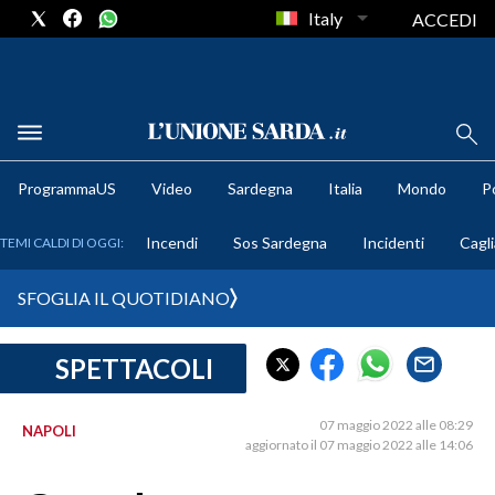
Italy
ACCEDI
METEO
ProgrammaUS
Video
Sardegna
Italia
Mondo
Po
COMUNI AL VOTO
Incendi
Sos Sardegna
Incidenti
Cagli
TEMI CALDI DI OGGI:
VIDEO
SFOGLIA IL QUOTIDIANO
FOTO
SPETTACOLI
CRONACA SARDEGNA
CAGLIARI
07 maggio 2022 alle 08:29
NAPOLI
PROVINCIA DI CAGLIARI
aggiornato il 07 maggio 2022 alle 14:06
SULCIS IGLESIENTE