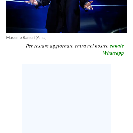
LAVORO
BANDI
SPORT IN SARDEGNA
Massimo Ranieri (Ansa)
Per restare aggiornato entra nel nostro
canale
SPORT
Whatsapp
RISULTATI E CLASSIFICHE
CALCIO
CALCIO REGIONALE
BASKET
VOLLEY
MOTORI
TENNIS
ALTRI SPORT
CULTURA