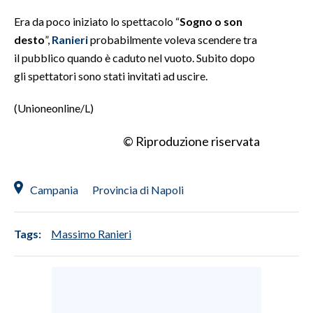
Era da poco iniziato lo spettacolo “
Sogno o son
INFO AZIENDE
desto
”,
Ranieri
probabilmente voleva scendere tra
ABBONATI
il pubblico quando è caduto nel vuoto. Subito dopo
ANNUNCI
gli spettatori sono stati invitati ad uscire.
NECROLOGI
(Unioneonline/L)
PUBBLICITÀ
SPIAGGE
© Riproduzione riservata
STORE
Campania
Provincia di Napoli
Tags:
Massimo Ranieri