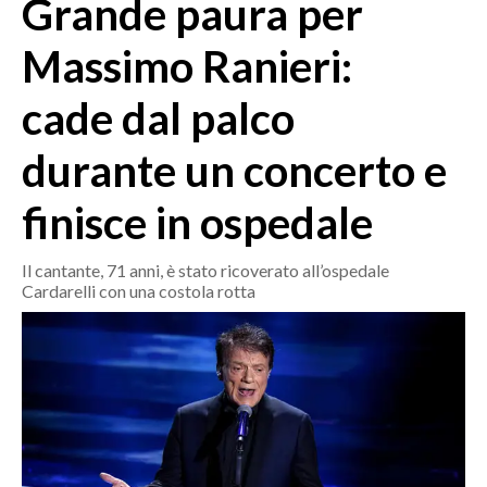
Grande paura per
MEDIO CAMPIDANO
ORISTANO E PROVINCIA
Massimo Ranieri:
SASSARI E PROVINCIA
cade dal palco
GALLURA
NUORO E PROVINCIA
durante un concerto e
OGLIASTRA
AGENDA
finisce in ospedale
CRONACA
Il cantante, 71 anni, è stato ricoverato all’ospedale
Cardarelli con una costola rotta
ITALIA
MONDO
POLITICA
ECONOMIA
SERVIZI ALLE IMPRESE