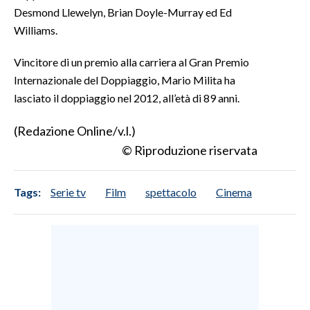
Desmond Llewelyn, Brian Doyle-Murray ed Ed
Williams.
SPETTACOLI
Vincitore di un premio alla carriera al Gran Premio
GOSSIP
Internazionale del Doppiaggio, Mario Milita ha
SALUTE
lasciato il doppiaggio nel 2012, all’età di 89 anni.
(Redazione Online/v.l.)
SARDEGNA TURISMO
© Riproduzione riservata
SARDI NEL MONDO
NOTIZIE
Tags:
Serie tv
Film
spettacolo
Cinema
EVENTI
#CARAUNIONE
3 MINUTI CON
INSULARITÀ