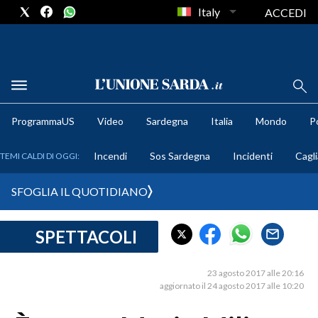
Italy
ACCEDI
METEO
ProgrammaUS
Video
Sardegna
Italia
Mondo
Po
COMUNI AL VOTO
Incendi
Sos Sardegna
Incidenti
Cagli
TEMI CALDI DI OGGI:
VIDEO
SFOGLIA IL QUOTIDIANO
FOTO
SPETTACOLI
CRONACA SARDEGNA
CAGLIARI
23 agosto 2017 alle 20:16
PROVINCIA DI CAGLIARI
aggiornato il 24 agosto 2017 alle 10:20
SULCIS IGLESIENTE