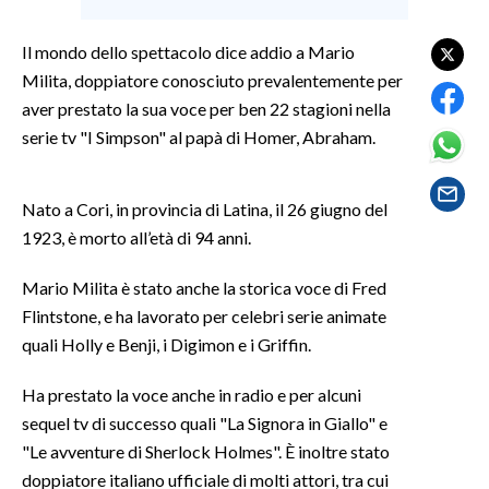
LAVORO
Il mondo dello spettacolo dice addio a Mario
BANDI
Milita, doppiatore conosciuto prevalentemente per
aver prestato la sua voce per ben 22 stagioni nella
SPORT IN SARDEGNA
serie tv "I Simpson" al papà di Homer, Abraham.
SPORT
RISULTATI E CLASSIFICHE
Nato a Cori, in provincia di Latina, il 26 giugno del
CALCIO
1923, è morto all’età di 94 anni.
CALCIO REGIONALE
Mario Milita è stato anche la storica voce di Fred
BASKET
Flintstone, e ha lavorato per celebri serie animate
VOLLEY
quali Holly e Benji, i Digimon e i Griffin.
MOTORI
Ha prestato la voce anche in radio e per alcuni
TENNIS
sequel tv di successo quali "La Signora in Giallo" e
ALTRI SPORT
"Le avventure di Sherlock Holmes". È inoltre stato
doppiatore italiano ufficiale di molti attori, tra cui
CULTURA