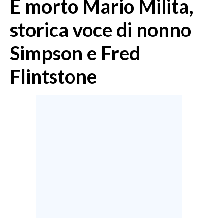
È morto Mario Milita,
MEDIO CAMPIDANO
ORISTANO E PROVINCIA
storica voce di nonno
SASSARI E PROVINCIA
Simpson e Fred
GALLURA
NUORO E PROVINCIA
Flintstone
OGLIASTRA
AGENDA
CRONACA
ITALIA
MONDO
POLITICA
ECONOMIA
SERVIZI ALLE IMPRESE