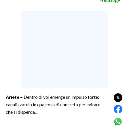
LAVORO
BANDI
SPORT IN SARDEGNA
SPORT
RISULTATI E CLASSIFICHE
CALCIO
CALCIO REGIONALE
BASKET
VOLLEY
Ariete –
Dentro di voi emerge un impulso forte:
MOTORI
canalizzatelo in qualcosa di concreto per evitare
TENNIS
che si disperda...
ALTRI SPORT
CULTURA