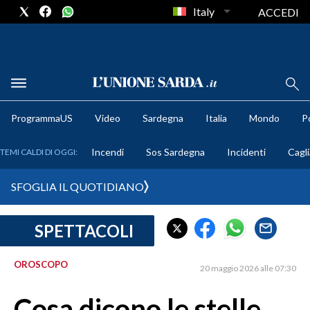
Italy
ACCEDI
METEO
ProgrammaUS
Video
Sardegna
Italia
Mondo
Po
COMUNI AL VOTO
Incendi
Sos Sardegna
Incidenti
Cagli
TEMI CALDI DI OGGI:
VIDEO
SFOGLIA IL QUOTIDIANO
FOTO
SPETTACOLI
CRONACA SARDEGNA
CAGLIARI
OROSCOPO
20 maggio 2026 alle 07:30
PROVINCIA DI CAGLIARI
SULCIS IGLESIENTE
Cosa dicono le stelle