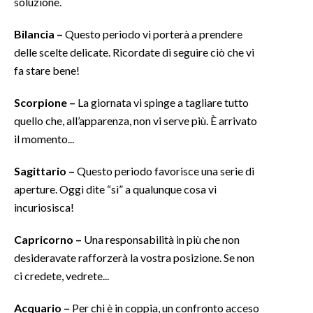
soluzione.
INFO AZIENDE
Bilancia –
Questo periodo vi porterà a prendere
delle scelte delicate. Ricordate di seguire ciò che vi
ABBONATI
fa stare bene!
ANNUNCI
NECROLOGI
Scorpione –
La giornata vi spinge a tagliare tutto
PUBBLICITÀ
quello che, all’apparenza, non vi serve più. È arrivato
SPIAGGE
il momento...
STORE
Sagittario –
Questo periodo favorisce una serie di
aperture. Oggi dite “sì” a qualunque cosa vi
incuriosisca!
Capricorno –
Una responsabilità in più che non
desideravate rafforzerà la vostra posizione. Se non
ci credete, vedrete...
Acquario –
Per chi è in coppia, un confronto acceso