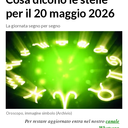
MEDIO CAMPIDANO
per il 20 maggio 2026
ORISTANO E PROVINCIA
SASSARI E PROVINCIA
La giornata segno per segno
GALLURA
NUORO E PROVINCIA
OGLIASTRA
AGENDA
CRONACA
ITALIA
MONDO
POLITICA
ECONOMIA
Oroscopo, immagine simbolo (Archivio)
Per restare aggiornato entra nel nostro
canale
SERVIZI ALLE IMPRESE
Whatsapp