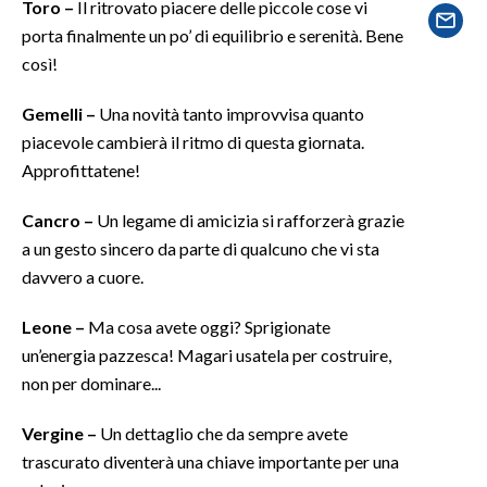
Toro –
Il ritrovato piacere delle piccole cose vi
porta finalmente un po’ di equilibrio e serenità. Bene
SPETTACOLI
così!
GOSSIP
Gemelli –
Una novità tanto improvvisa quanto
piacevole cambierà il ritmo di questa giornata.
SALUTE
Approfittatene!
SARDEGNA TURISMO
Cancro –
Un legame di amicizia si rafforzerà grazie
a un gesto sincero da parte di qualcuno che vi sta
SARDI NEL MONDO
davvero a cuore.
NOTIZIE
EVENTI
Leone –
Ma cosa avete oggi? Sprigionate
un’energia pazzesca! Magari usatela per costruire,
#CARAUNIONE
non per dominare...
3 MINUTI CON
Vergine –
Un dettaglio che da sempre avete
trascurato diventerà una chiave importante per una
INSULARITÀ