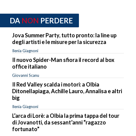
DA
NON
PERDERE
Jova Summer Party, tutto pronto: la line up
degli artisti e le misure per la sicurezza
Ilenia Giagnoni
Il nuovo Spider-Man sfiora il record al box
office italiano
Giovanni Scanu
Il Red Valley scalda i motori: a Olbia
Ditonellapiaga, Achille Lauro, Annalisa e altri
big
Ilenia Giagnoni
L’arca di Lorè: a Olbia la prima tappa del tour
di Jovanotti, da sessant’anni “ragazzo
fortunato”