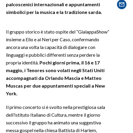
palcoscenici internazionali e appuntamenti
simbolici per la musica e la tradizione sarda.
SPETTACOLI
GOSSIP
Il gruppo storico è stato ospite del “GialappaShow”
insieme a Elio e ai Neri per Caso, confermando
SALUTE
ancora una volta la capacità di dialogare con
linguaggi e pubblici differenti senza perdere la
SARDEGNA TURISMO
propria identità.
Pochi giorni prima, il 16 e 17
maggio, i Tenores sono volati negli Stati Uniti
SARDI NEL MONDO
accompagnati da Orlando Mascia e Matteo
NOTIZIE
Muscas per due appuntamenti speciali a New
EVENTI
York.
#CARAUNIONE
Il primo concerto si è svolto nella prestigiosa sala
dell’Istituto Italiano di Cultura, mentre il giorno
3 MINUTI CON
successivo il gruppo ha animato una suggestiva
messa gospel nella chiesa Battista di Harlem,
INSULARITÀ