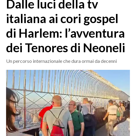
Dalle luci della tv
MEDIO CAMPIDANO
ORISTANO E PROVINCIA
italiana ai cori gospel
SASSARI E PROVINCIA
di Harlem: l’avventura
GALLURA
NUORO E PROVINCIA
dei Tenores di Neoneli
OGLIASTRA
AGENDA
Un percorso internazionale che dura ormai da decenni
CRONACA
ITALIA
MONDO
POLITICA
ECONOMIA
SERVIZI ALLE IMPRESE