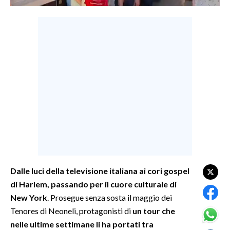
LAVORO
BANDI
SPORT IN SARDEGNA
SPORT
RISULTATI E CLASSIFICHE
CALCIO
CALCIO REGIONALE
BASKET
VOLLEY
Dalle luci della televisione italiana ai cori gospel
MOTORI
di Harlem, passando per il cuore culturale di
TENNIS
New York
. Prosegue senza sosta il maggio dei
ALTRI SPORT
Tenores di Neoneli, protagonisti di
un tour che
nelle ultime settimane li ha portati tra
CULTURA