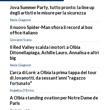
Jova Summer Party, tutto pronto: la line up
degli artisti e le misure per la sicurezza
Ilenia Giagnoni
Il nuovo Spider-Man sfiora il record al box
office italiano
Giovanni Scanu
Il Red Valley scalda i motori: a Olbia
Ditonellapiaga, Achille Lauro, Annalisa e altri
big
Ilenia Giagnoni
L’arca di Lorè: a Olbia la prima tappa del tour
di Jovanotti, da sessant’anni “ragazzo
fortunato”
Angelica D'Errico
A Olbia standing ovation per Notre Dame de
Paris