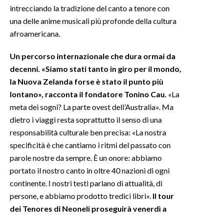
intrecciando la tradizione del canto a tenore con
una delle anime musicali più profonde della cultura
INFO AZIENDE
afroamericana.
ABBONATI
ANNUNCI
Un percorso internazionale che dura ormai da
NECROLOGI
decenni. «Siamo stati tanto in giro per il mondo,
la Nuova Zelanda forse è stato il punto più
PUBBLICITÀ
lontano», racconta il fondatore Tonino Cau.
«La
SPIAGGE
meta dei sogni? La parte ovest dell’Australia». Ma
STORE
dietro i viaggi resta soprattutto il senso di una
responsabilità culturale ben precisa: «La nostra
specificità è che cantiamo i ritmi del passato con
parole nostre da sempre. È un onore: abbiamo
portato il nostro canto in oltre 40 nazioni di ogni
continente. I nostri testi parlano di attualità, di
persone, e abbiamo prodotto tredici libri».
Il tour
dei Tenores di Neoneli proseguirà venerdì a