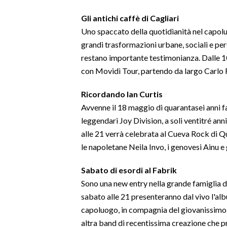
Gli antichi caffè di Cagliari
Uno spaccato della quotidianità nel capolu
grandi trasformazioni urbane, sociali e persi
restano importante testimonianza. Dalle 10:
con Movidì Tour, partendo da largo Carlo Fe
Ricordando Ian Curtis
Avvenne il 18 maggio di quarantasei anni fa
leggendari Joy Division, a soli ventitré an
alle 21 verrà celebrata al Cueva Rock di Qu
le napoletane Neila Invo, i genovesi Ainu e 
Sabato di esordi al Fabrik
Sono una new entry nella grande famiglia de
sabato alle 21 presenteranno dal vivo l'a
capoluogo, in compagnia del giovanissimo 
altra band di recentissima creazione che p