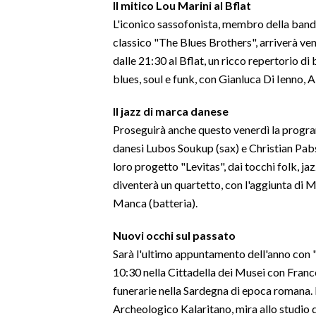
Il mitico Lou Marini al Bflat
L'iconico sassofonista, membro della band
INFO AZIENDE
classico "The Blues Brothers", arriverà ven
ABBONATI
dalle 21:30 al Bflat, un ricco repertorio di 
ANNUNCI
blues, soul e funk, con Gianluca Di Ienno, 
NECROLOGI
Il jazz di marca danese
PUBBLICITÀ
Proseguirà anche questo venerdì la program
SPIAGGE
danesi Lubos Soukup (sax) e Christian Pabst
STORE
loro progetto "Levitas", dai tocchi folk, ja
diventerà un quartetto, con l'aggiunta di
Manca (batteria).
Nuovi occhi sul passato
Sarà l'ultimo appuntamento dell'anno con "
10:30 nella Cittadella dei Musei con France
funerarie nella Sardegna di epoca romana. 
Archeologico Kalaritano, mira allo studio del