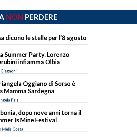
A
NON
PERDERE
a dicono le stelle per l’8 agosto
a Summer Party, Lorenzo
rubini infiamma Olbia
a Giagnoni
iangela Oggiano di Sorso è
ss Mamma Sardegna
ngela Pala
bonia, dopo nove anni torna il
mer Is Mine Festival
o Melis Costa