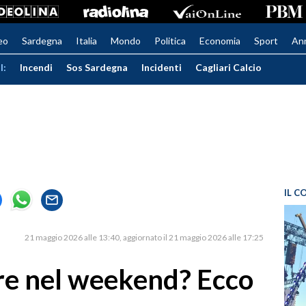
eo
Sardegna
Italia
Mondo
Politica
Economia
Sport
An
I:
Incendi
Sos Sardegna
Incidenti
Cagliari Calcio
IL C
21 maggio 2026 alle 13:40
aggiornato il 21 maggio 2026 alle 17:25
are nel weekend? Ecco