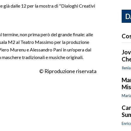
già dalle 12 per la mostra di "Dialoghi Creativi
D
al termine, non prima però del grande finale: alle
Cos
la sala M2 al Teatro Massimo per la produzione
, Piero Murenu e Alessandro Pani in un'opera dal
Jov
n maschere tradizionali e musiche originali.
Che
Ileni
© Riproduzione riservata
Mar
Mi
Maria
Car
Sum
Enric