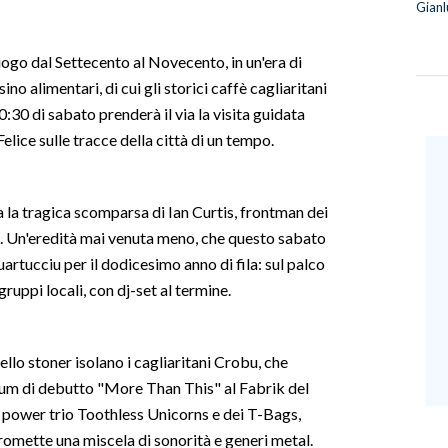
Gianl
ogo dal Settecento al Novecento, in un'era di
no alimentari, di cui gli storici caffè cagliaritani
30 di sabato prenderà il via la visita guidata
lice sulle tracce della città di un tempo.
 la tragica scomparsa di Ian Curtis, frontman dei
ni. Un'eredità mai venuta meno, che questo sabato
artucciu per il dodicesimo anno di fila: sul palco
gruppi locali, con dj-set al termine.
llo stoner isolano i cagliaritani Crobu, che
lbum di debutto "More Than This" al Fabrik del
power trio Toothless Unicorns e dei T-Bags,
romette una miscela di sonorità e generi metal.