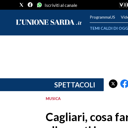
Iscriviti al canale
ProgrammaUS
Vid
TEMI CALDI DI OGG
METEO
COMUNI AL VOTO
VIDEO
FOTO
SPETTACOLI
CRONACA SARDEGNA
MUSICA
CAGLIARI
Cagliari, cosa f
PROVINCIA DI CAGLIARI
SULCIS IGLESIENTE