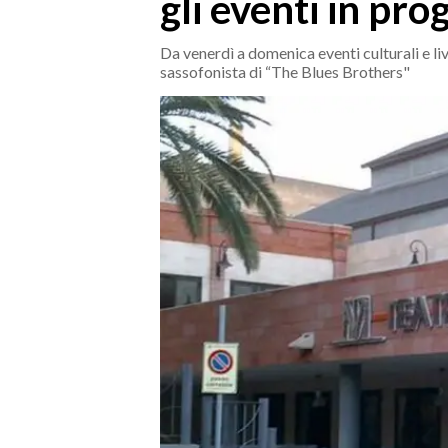
gli eventi in p
MEDIO CAMPIDANO
ORISTANO E PROVINCIA
Da venerdì a domenica eventi culturali e live 
SASSARI E PROVINCIA
sassofonista di “The Blues Brothers"
GALLURA
NUORO E PROVINCIA
OGLIASTRA
AGENDA
CRONACA
ITALIA
MONDO
POLITICA
ECONOMIA
SERVIZI ALLE IMPRESE