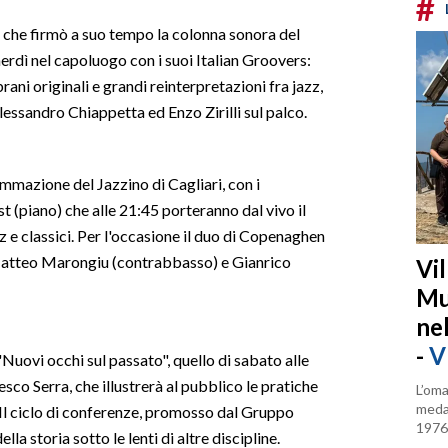
#
 che firmò a suo tempo la colonna sonora del
erdì nel capoluogo con i suoi Italian Groovers:
brani originali e grandi reinterpretazioni fra jazz,
Alessandro Chiappetta ed Enzo Zirilli sul palco.
mazione del Jazzino di Cagliari, con i
 (piano) che alle 21:45 porteranno dal vivo il
zz e classici. Per l'occasione il duo di Copenaghen
 Matteo Marongiu (contrabbasso) e Gianrico
Vi
Mu
ne
-
V
Nuovi occhi sul passato", quello di sabato alle
sco Serra, che illustrerà al pubblico le pratiche
L’oma
medag
Il ciclo di conferenze, promosso dal Gruppo
1976
la storia sotto le lenti di altre discipline.