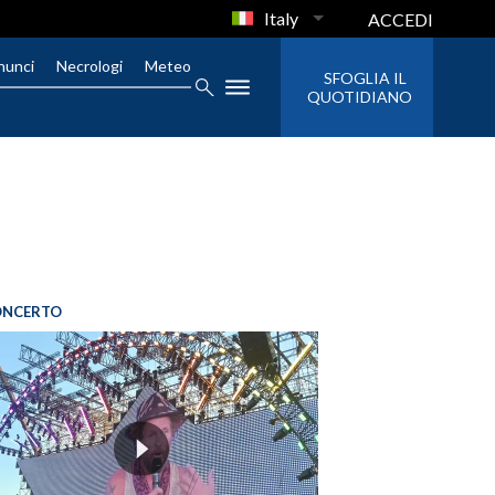
Italy
ACCEDI
nunci
Necrologi
Meteo
SFOGLIA IL
QUOTIDIANO
ONCERTO