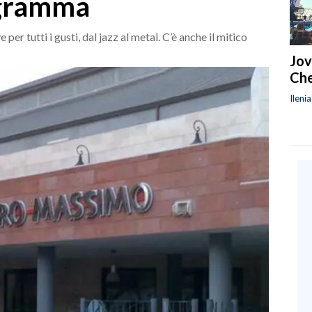
rogramma
per tutti i gusti, dal jazz al metal. C’è anche il mitico
Jov
Che
Ileni