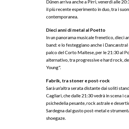
Dünen arriva anche a Pirri, venerdì alle 20
il più recente esperimento in duo, tra i suo
SPETTACOLI
contemporanea.
GOSSIP
Dieci anni di metal al Poetto
In un panorama musicale frenetico, dieci an
SALUTE
band: e lo festeggiano anche i Dancæstral 
palco del Corto Maltese, per le 21:30 al Po
SARDEGNA TURISMO
alternativo, tra progressive e hard rock, 
Young".
SARDI NEL MONDO
NOTIZIE
Fabrik, tra stoner e post-rock
EVENTI
Sarà un'altra serata distante dai soliti stan
Cagliari, che dalle 21:30 vedrà in scena i c
#CARAUNIONE
psichedelia pesante, rock astrale e deserti
Sardegna dal gusto post-metal e strumenta
3 MINUTI CON
shoegaze.
INSULARITÀ