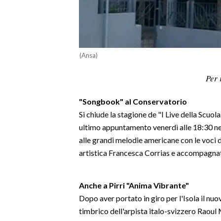
LAVORO
BANDI
SPORT IN SARDEGNA
(Ansa)
SPORT
Per 
RISULTATI E CLASSIFICHE
"Songbook" al Conservatorio
CALCIO
Si chiude la stagione de "I Live della Scuol
CALCIO REGIONALE
ultimo appuntamento venerdì alle 18:30 ne
BASKET
alle grandi melodie americane con le voci de
VOLLEY
artistica Francesca Corrias e accompagnat
MOTORI
TENNIS
Anche a Pirri "Anima Vibrante
"
ALTRI SPORT
Dopo aver portato in giro per l'Isola il nu
timbrico dell'arpista italo-svizzero Raoul
CULTURA