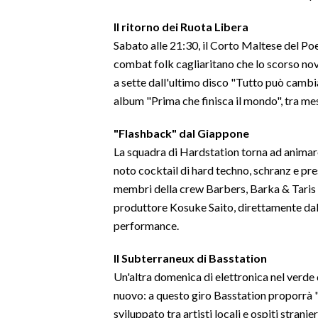
Il ritorno dei Ruota Libera
Sabato alle 21:30, il Corto Maltese del Poe
combat folk cagliaritano che lo scorso nove
a sette dall'ultimo disco "Tutto può cambia
album "Prima che finisca il mondo", tra mes
"Flashback" dal Giappone
La squadra di Hardstation torna ad animare 
noto cocktail di hard techno, schranz e pres
membri della crew Barbers, Barka & Taris e
produttore Kosuke Saito, direttamente dal 
performance.
Il Subterraneux di Basstation
Un'altra domenica di elettronica nel verde
nuovo: a questo giro Basstation proporrà 
sviluppato tra artisti locali e ospiti stranier