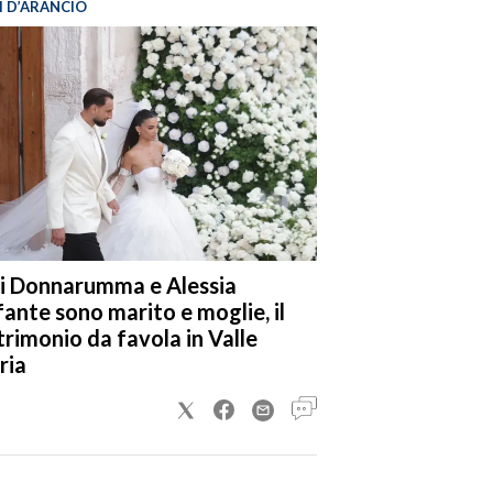
I D’ARANCIO
i Donnarumma e Alessia
fante sono marito e moglie, il
rimonio da favola in Valle
ria