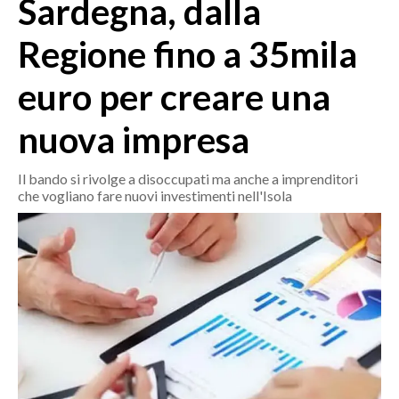
Sardegna, dalla
MEDIO CAMPIDANO
ORISTANO E PROVINCIA
Regione fino a 35mila
SASSARI E PROVINCIA
euro per creare una
GALLURA
NUORO E PROVINCIA
nuova impresa
OGLIASTRA
AGENDA
Il bando si rivolge a disoccupati ma anche a imprenditori
che vogliano fare nuovi investimenti nell'Isola
CRONACA
ITALIA
MONDO
POLITICA
ECONOMIA
SERVIZI ALLE IMPRESE