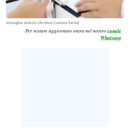
LAVORO
BANDI
Immagine simbolo (Archivio L'unione Sarda)
Per restare aggiornato entra nel nostro
canale
SPORT IN SARDEGNA
Whatsapp
SPORT
RISULTATI E CLASSIFICHE
CALCIO
CALCIO REGIONALE
BASKET
VOLLEY
MOTORI
TENNIS
ALTRI SPORT
CULTURA