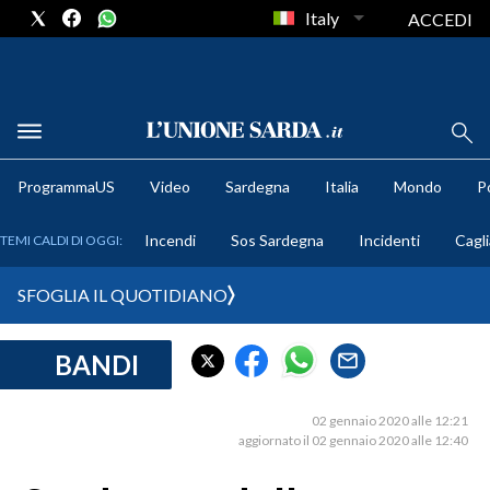
Italy
ACCEDI
METEO
ProgrammaUS
Video
Sardegna
Italia
Mondo
Po
COMUNI AL VOTO
Incendi
Sos Sardegna
Incidenti
Cagli
TEMI CALDI DI OGGI:
VIDEO
SFOGLIA IL QUOTIDIANO
FOTO
BANDI
CRONACA SARDEGNA
CAGLIARI
02 gennaio 2020 alle 12:21
PROVINCIA DI CAGLIARI
aggiornato il 02 gennaio 2020 alle 12:40
SULCIS IGLESIENTE