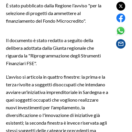
È stato pubblicato dalla Regione l'avviso "per la
selezione di progetti da ammettere al
SPETTACOLI
finanziamento del Fondo Microcredito".
GOSSIP
Il documento è stato redatto a seguito della
SALUTE
delibera adottata dalla Giunta regionale che
riguarda la "Riprogrammazione degli Strumenti
SARDEGNA TURISMO
Finanziari FSE".
SARDI NEL MONDO
L'avviso si articola in quattro finestre: la prima e la
NOTIZIE
terza rivolte a soggetti disoccupati che intendano
EVENTI
avviare un'iniziativa imprenditoriale in Sardegna e a
quei soggetti occupati che vogliono realizzare
#CARAUNIONE
nuovi investimenti per l'ampliamento, la
diversificazione o l'innovazione di iniziative già
3 MINUTI CON
esistenti; la seconda finestra è invece riservata agli
stessi soggetti delle categorie precedenti ma
INSULARITÀ