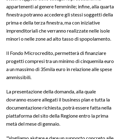
appartenenti al genere femminile; infine, alla quarta
INFO AZIENDE
finestra potranno accedere gli stessi soggetti della
prima e della terza finestra, ma con iniziative
ABBONATI
imprenditoriali che verranno realizzate nelle isole
ANNUNCI
minori o nelle zone ad alto tasso di spopolamento.
NECROLOGI
PUBBLICITÀ
Il Fondo Microcredito, permetterà di finanziare
progetti compresi tra un minimo di cinquemila euro
SPIAGGE
a un massimo di 35mila euro in relazione alle spese
STORE
ammissibili.
La presentazione della domanda, alla quale
dovranno essere allegati il business plan e tutta la
documentazione richiesta, potrà essere fatta nella
piattaforma del sito della Regione entro la prima
metà del mese di gennaio.
"Vogliamo aiutare e dare un supporto concreto alle