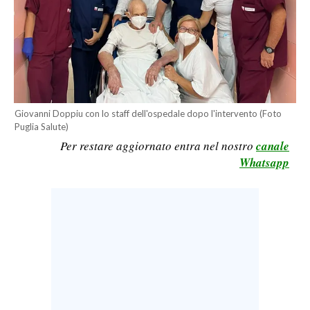
LAVORO
BANDI
SPORT IN SARDEGNA
SPORT
Giovanni Doppiu con lo staff dell'ospedale dopo l'intervento (Foto
Puglia Salute)
RISULTATI E CLASSIFICHE
Per restare aggiornato entra nel nostro
canale
CALCIO
Whatsapp
CALCIO REGIONALE
BASKET
VOLLEY
MOTORI
TENNIS
ALTRI SPORT
CULTURA