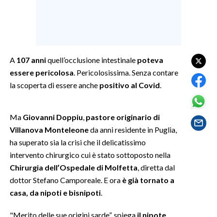
SPETTACOLI
GOSSIP
A
107 anni
quell’occlusione intestinale
poteva
SALUTE
essere pericolosa
. Pericolosissima. Senza contare
la scoperta di essere anche
positivo al Covid
.
SARDEGNA TURISMO
SARDI NEL MONDO
Ma
Giovanni Doppiu
,
pastore originario di
Villanova Monteleone
da anni residente in Puglia,
NOTIZIE
ha superato sia la crisi che il delicatissimo
EVENTI
intervento chirurgico cui è stato sottoposto nella
Chirurgia dell’Ospedale di Molfetta
, diretta dal
#CARAUNIONE
dottor Stefano Camporeale. E ora
è già tornato a
3 MINUTI CON
casa, da nipoti e bisnipoti
.
INSULARITÀ
"Merito delle sue origini sarde”, spiega
il nipote