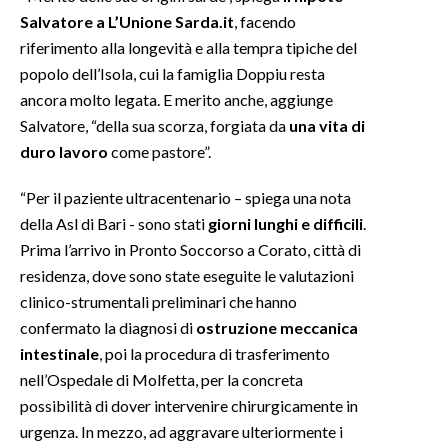
Salvatore a L’Unione Sarda.it
, facendo
INFO AZIENDE
riferimento alla longevità e alla tempra tipiche del
popolo dell’Isola, cui la famiglia Doppiu resta
ABBONATI
ancora molto legata. E merito anche, aggiunge
ANNUNCI
Salvatore, “della sua scorza, forgiata da
una vita di
NECROLOGI
duro lavoro
come pastore”.
PUBBLICITÀ
SPIAGGE
“Per il paziente ultracentenario – spiega una nota
della Asl di Bari - sono stati
giorni lunghi e difficili
.
STORE
Prima l’arrivo in Pronto Soccorso a Corato, città di
residenza, dove sono state eseguite le valutazioni
clinico-strumentali preliminari che hanno
confermato la diagnosi di
ostruzione meccanica
intestinale
, poi la procedura di trasferimento
nell’Ospedale di Molfetta, per la concreta
possibilità di dover intervenire chirurgicamente in
urgenza. In mezzo, ad aggravare ulteriormente i