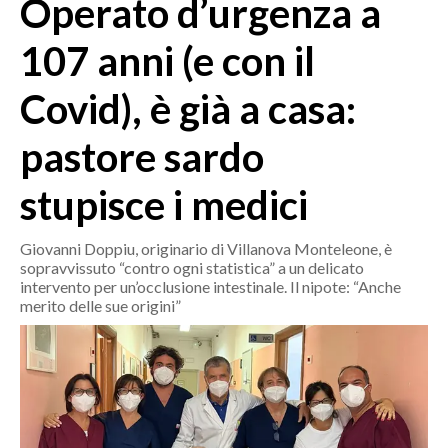
Operato d’urgenza a
MEDIO CAMPIDANO
ORISTANO E PROVINCIA
107 anni (e con il
SASSARI E PROVINCIA
Covid), è già a casa:
GALLURA
NUORO E PROVINCIA
pastore sardo
OGLIASTRA
AGENDA
stupisce i medici
CRONACA
Giovanni Doppiu, originario di Villanova Monteleone, è
sopravvissuto “contro ogni statistica” a un delicato
ITALIA
intervento per un’occlusione intestinale. Il nipote: “Anche
MONDO
merito delle sue origini”
POLITICA
ECONOMIA
SERVIZI ALLE IMPRESE