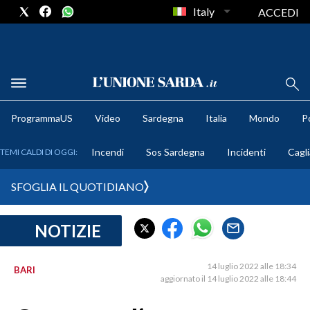
Italy
ACCEDI
METEO
ProgrammaUS
Video
Sardegna
Italia
Mondo
Po
COMUNI AL VOTO
Incendi
Sos Sardegna
Incidenti
Cagli
TEMI CALDI DI OGGI:
VIDEO
SFOGLIA IL QUOTIDIANO
FOTO
NOTIZIE
CRONACA SARDEGNA
CAGLIARI
14 luglio 2022 alle 18:34
BARI
PROVINCIA DI CAGLIARI
aggiornato il 14 luglio 2022 alle 18:44
SULCIS IGLESIENTE