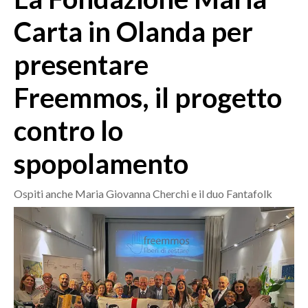
MEDIO CAMPIDANO
Carta in Olanda per
ORISTANO E PROVINCIA
SASSARI E PROVINCIA
presentare
GALLURA
Freemmos, il progetto
NUORO E PROVINCIA
OGLIASTRA
contro lo
AGENDA
spopolamento
CRONACA
ITALIA
Ospiti anche Maria Giovanna Cherchi e il duo Fantafolk
MONDO
POLITICA
ECONOMIA
SERVIZI ALLE IMPRESE