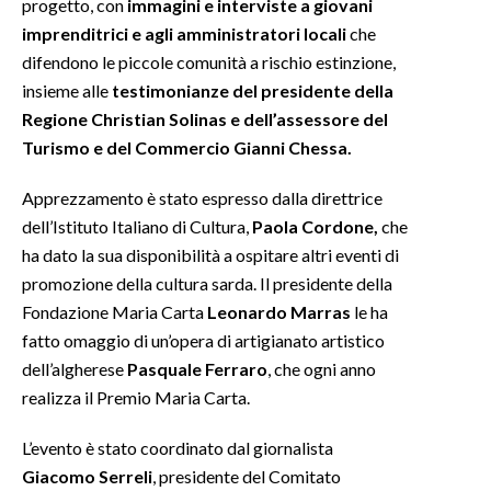
progetto, con
immagini e interviste a giovani
imprenditrici e agli amministratori locali
che
INFO AZIENDE
difendono le piccole comunità a rischio estinzione,
ABBONATI
insieme alle
testimonianze del presidente della
ANNUNCI
Regione Christian Solinas e dell’assessore del
Turismo e del Commercio Gianni Chessa.
NECROLOGI
PUBBLICITÀ
Apprezzamento è stato espresso dalla direttrice
SPIAGGE
dell’Istituto Italiano di Cultura,
Paola Cordone,
che
STORE
ha dato la sua disponibilità a ospitare altri eventi di
promozione della cultura sarda. Il presidente della
Fondazione Maria Carta
Leonardo Marras
le ha
fatto omaggio di un’opera di artigianato artistico
dell’algherese
Pasquale Ferraro
, che ogni anno
realizza il Premio Maria Carta.
L’evento è stato coordinato dal giornalista
Giacomo Serreli
, presidente del Comitato