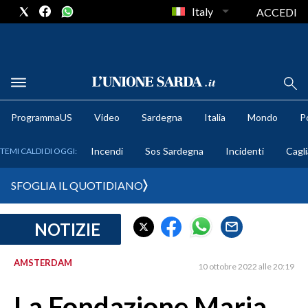
Italy
ACCEDI
METEO
ProgrammaUS
Video
Sardegna
Italia
Mondo
Po
COMUNI AL VOTO
Incendi
Sos Sardegna
Incidenti
Cagli
TEMI CALDI DI OGGI:
VIDEO
SFOGLIA IL QUOTIDIANO
FOTO
NOTIZIE
CRONACA SARDEGNA
CAGLIARI
AMSTERDAM
10 ottobre 2022 alle 20:19
PROVINCIA DI CAGLIARI
SULCIS IGLESIENTE
La Fondazione Maria