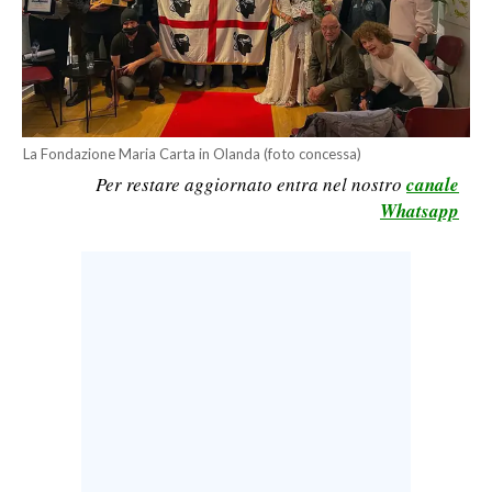
LAVORO
BANDI
SPORT IN SARDEGNA
La Fondazione Maria Carta in Olanda (foto concessa)
SPORT
Per restare aggiornato entra nel nostro
canale
RISULTATI E CLASSIFICHE
Whatsapp
CALCIO
CALCIO REGIONALE
BASKET
VOLLEY
MOTORI
TENNIS
ALTRI SPORT
CULTURA