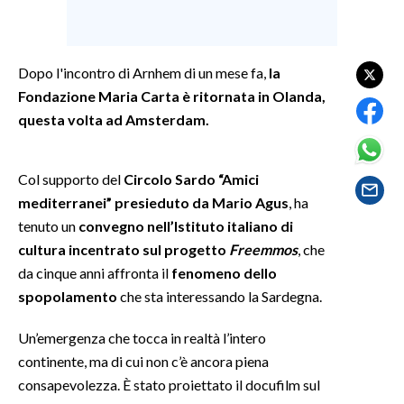
SPETTACOLI
Dopo l'incontro di Arnhem di un mese fa,
la
GOSSIP
Fondazione Maria Carta è ritornata in Olanda,
questa volta ad Amsterdam.
SALUTE
SARDEGNA TURISMO
Col supporto del
Circolo Sardo “Amici
mediterranei” presieduto da Mario Agus
, ha
SARDI NEL MONDO
tenuto un
convegno nell’Istituto italiano di
NOTIZIE
cultura incentrato sul progetto
Freemmos
, che
EVENTI
da cinque anni affronta il
fenomeno dello
spopolamento
che sta interessando la Sardegna.
#CARAUNIONE
Un’emergenza che tocca in realtà l’intero
3 MINUTI CON
continente, ma di cui non c’è ancora piena
consapevolezza. È stato proiettato il docufilm sul
INSULARITÀ