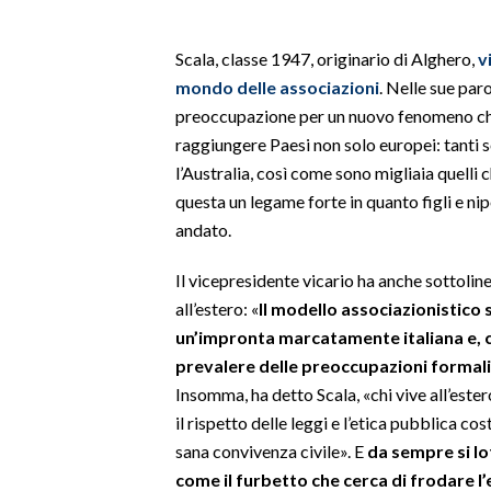
SPETTACOLI
Scala, classe 1947, originario di Alghero,
v
mondo delle associazioni
. Nelle sue par
GOSSIP
preoccupazione per un nuovo fenomeno che 
raggiungere Paesi non solo europei: tanti s
SALUTE
l’Australia, così come sono migliaia quelli
questa un legame forte in quanto figli e nipot
SARDEGNA TURISMO
andato.
SARDI NEL MONDO
Il vicepresidente vicario ha anche sottoline
NOTIZIE
all’estero: «
Il modello associazionistico
EVENTI
un’impronta marcatamente italiana e, co
prevalere delle preoccupazioni formali 
#CARAUNIONE
Insomma, ha detto Scala, «chi vive all’este
il rispetto delle leggi e l’etica pubblica c
3 MINUTI CON
sana convivenza civile». E
da sempre si lo
come il furbetto che cerca di frodare l
INSULARITÀ