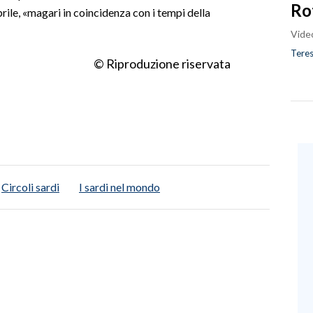
Ro
aprile, «magari in coincidenza con i tempi della
Vide
Teres
© Riproduzione riservata
Circoli sardi
I sardi nel mondo