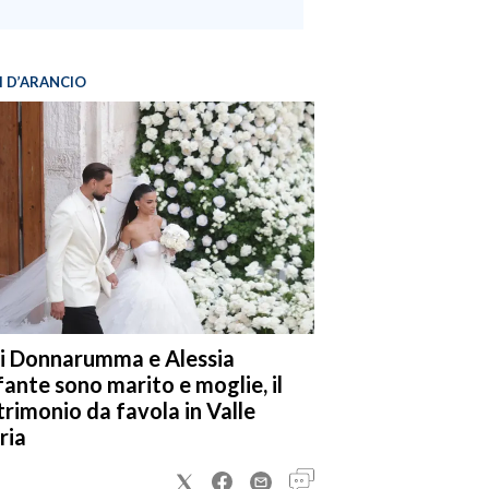
I D’ARANCIO
i Donnarumma e Alessia
fante sono marito e moglie, il
rimonio da favola in Valle
ria