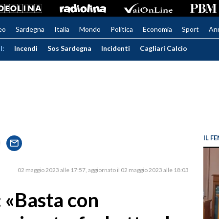
eo
Sardegna
Italia
Mondo
Politica
Economia
Sport
An
I:
Incendi
Sos Sardegna
Incidenti
Cagliari Calcio
IL 
02 maggio 2023 alle 17:57
aggiornato il 02 maggio 2023 alle 18:03
 «Basta con