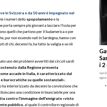
ive in Svizzera e da 50 anni è impegnato nel
ole i numeri dello
spopolamento
e la
porta sempre più giovani a lasciare l’Isola per
ono quelli che partono per il Sudamerica o per
 che, pur non essendo nati in Sardegna, hanno con
i di chi, decenni fa, ha fatto la valigia e se n’è
Gas
Sa
ato uno dei problemi avvertiti dai circoli sardi
i 2
 sostenuto dalla Regione presenta
Ieri 
me accade in Italia, è caratterizzato dal
agost
e burocratiche su quelle sostanziali
».
ro ha interiorizzato da decenni la convinzione che
ostituiscano una condizione irrinunciabile per una
tta contro l’immagine dell’emigrato «visto
’ente pubblico
, al quale il controllore regionale di