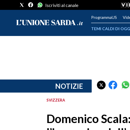
Iscriviti al canale
ProgrammaUS
Vid
TEMI CALDI DI OGG
METEO
COMUNI AL VOTO
VIDEO
FOTO
NOTIZIE
CRONACA SARDEGNA
SVIZZERA
CAGLIARI
Domenico Scala:
PROVINCIA DI CAGLIARI
SULCIS IGLESIENTE