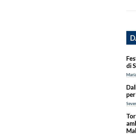
D
Fes
di 
Maria
Dal
per
Sever
Tor
amb
Ma