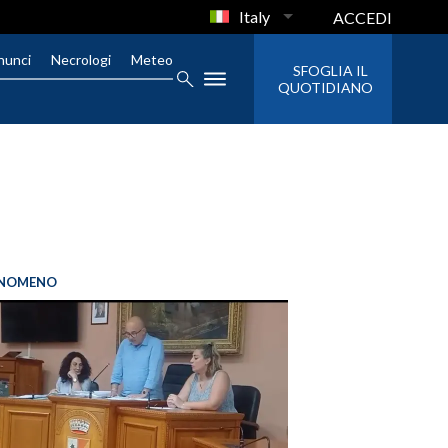
Italy
ACCEDI
nunci
Necrologi
Meteo
SFOGLIA IL
QUOTIDIANO
FENOMENO