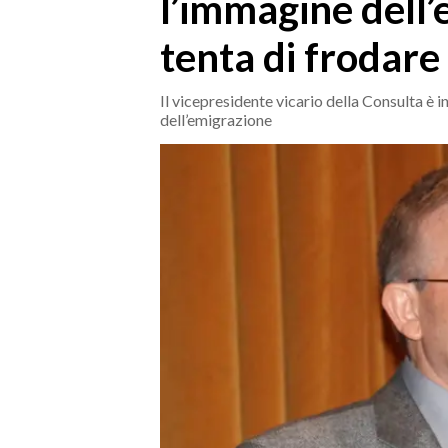
l’immagine dell
MEDIO CAMPIDANO
ORISTANO E PROVINCIA
tenta di frodare
SASSARI E PROVINCIA
GALLURA
Il vicepresidente vicario della Consulta è 
dell’emigrazione
NUORO E PROVINCIA
OGLIASTRA
AGENDA
CRONACA
ITALIA
MONDO
POLITICA
ECONOMIA
SERVIZI ALLE IMPRESE