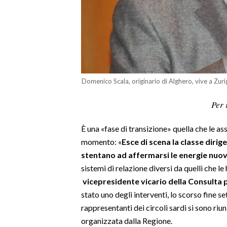
LAVORO
BANDI
SPORT IN SARDEGNA
SPORT
Domenico Scala, originario di Alghero, vive a Zur
RISULTATI E CLASSIFICHE
Per 
CALCIO
CALCIO REGIONALE
È una «fase di transizione» quella che le a
BASKET
momento: «
Esce di scena la classe dir
stentano ad affermarsi le energie nuo
VOLLEY
sistemi di relazione diversi da quelli che l
MOTORI
vicepresidente vicario della Consulta 
TENNIS
stato uno degli interventi, lo scorso fine se
ALTRI SPORT
rappresentanti dei circoli sardi si sono riun
organizzata dalla Regione.
CULTURA