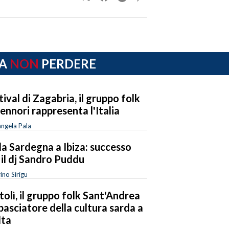
A
NON
PERDERE
tival di Zagabria, il gruppo folk
Sennori rappresenta l'Italia
ngela Pala
la Sardegna a Ibiza: successo
 il dj Sandro Puddu
ino Sirigu
tolì, il gruppo folk Sant'Andrea
asciatore della cultura sarda a
lta