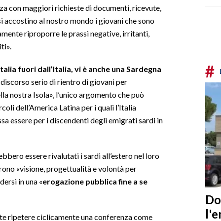
enza con maggiori richieste di documenti, ricevute,
si accostino al nostro mondo i giovani che sono
mente riproporre le prassi negative, irritanti,
ti».
#
talia fuori dall’Italia, vi è anche una Sardegna
 discorso serio di rientro di giovani per
la nostra Isola», l’unico argomento che può
rcoli dell’America Latina per i quali l’Italia
sa essere per i discendenti degli emigrati sardi in
bbero essere rivalutati i sardi all’estero nel loro
rono «visione, progettualità e volontà per
dersi in una «
erogazione pubblica fine a se
Do
l'
te ripetere ciclicamente una conferenza come