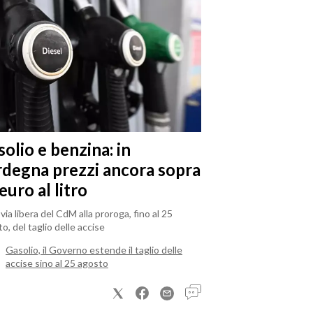
olio e benzina: in
rdegna prezzi ancora sopra
 euro al litro
il via libera del CdM alla proroga, fino al 25
o, del taglio delle accise
Gasolio, il Governo estende il taglio delle
accise sino al 25 agosto