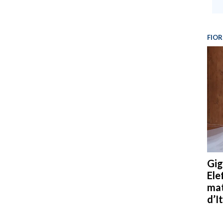
FIOR
Gig
Ele
mat
d’It