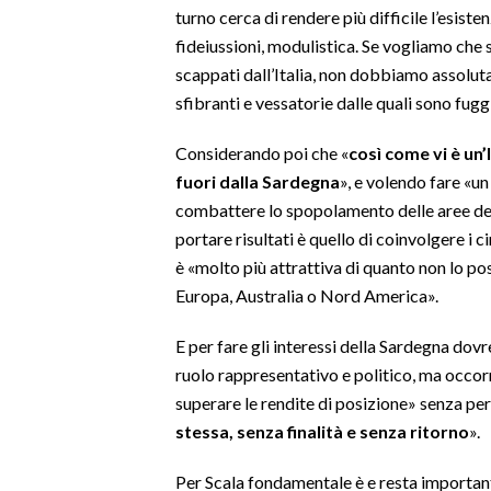
turno cerca di rendere più difficile l’esist
fideiussioni, modulistica. Se vogliamo che 
INFO AZIENDE
scappati dall’Italia, non dobbiamo assoluta
ABBONATI
sfibranti e vessatorie dalle quali sono fuggi
ANNUNCI
NECROLOGI
Considerando poi che «
così come vi è un’I
fuori dalla Sardegna
», e volendo fare «un
PUBBLICITÀ
combattere lo spopolamento delle aree del
SPIAGGE
portare risultati è quello di coinvolgere i ci
STORE
è «molto più attrattiva di quanto non lo pos
Europa, Australia o Nord America».
E per fare gli interessi della Sardegna dovre
ruolo rappresentativo e politico, ma occor
superare le rendite di posizione» senza per
stessa, senza finalità e senza ritorno
».
Per Scala fondamentale è e resta importan