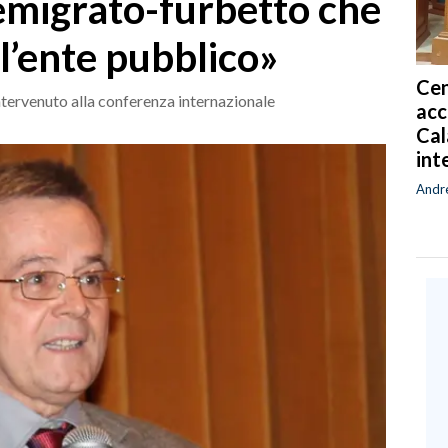
’emigrato-furbetto che
 l’ente pubblico»
Cen
intervenuto alla conferenza internazionale
acc
Cal
int
Andr