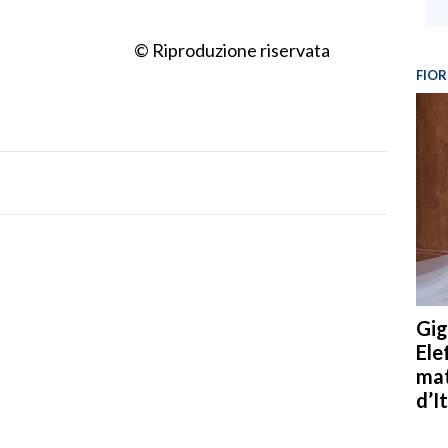
© Riproduzione riservata
FIOR
Gig
Ele
mat
d’It