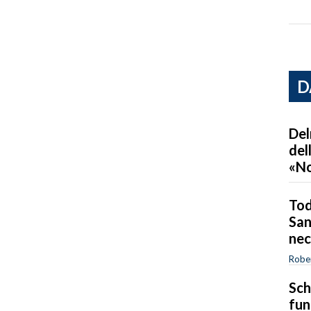
D
Del
del
«No
Tod
San
nec
Robe
Sch
fun