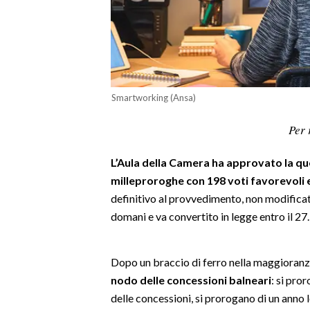
LAVORO
BANDI
SPORT IN SARDEGNA
Smartworking (Ansa)
SPORT
Per 
RISULTATI E CLASSIFICHE
CALCIO
L’Aula della Camera ha approvato la que
CALCIO REGIONALE
milleproroghe con 198 voti favorevoli e 
BASKET
definitivo al provvedimento, non modificato
VOLLEY
domani e va convertito in legge entro il 27.
MOTORI
TENNIS
Dopo un braccio di ferro nella maggioranz
ALTRI SPORT
nodo delle concessioni balneari
: si pro
delle concessioni, si prorogano di un anno l
CULTURA