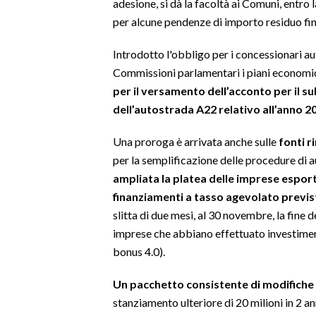
adesione, si dà la facoltà ai Comuni, entro l
per alcune pendenze di importo residuo fin
INFO AZIENDE
ABBONATI
Introdotto l'obbligo per i concessionari a
Commissioni parlamentari i piani economic
ANNUNCI
per il versamento dell’acconto per il 
NECROLOGI
dell’autostrada A22 relativo all’anno 
PUBBLICITÀ
SPIAGGE
Una proroga è arrivata anche sulle
fonti r
per la semplificazione delle procedure di 
STORE
ampliata la platea delle imprese esport
finanziamenti a tasso agevolato previs
slitta di due mesi, al 30 novembre, la fine 
imprese che abbiano effettuato investiment
bonus 4.0).
Un pacchetto consistente di modifiche b
stanziamento ulteriore di 20 milioni in 2 a