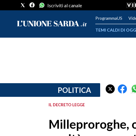
Iscriviti al canale
ProgrammaUS
Vid
TEMI CALDI DI OGG
METEO
COMUNI AL VOTO
VIDEO
FOTO
POLITICA
CRONACA SARDEGNA
IL DECRETO LEGGE
CAGLIARI
Milleproroghe, o
PROVINCIA DI CAGLIARI
SULCIS IGLESIENTE