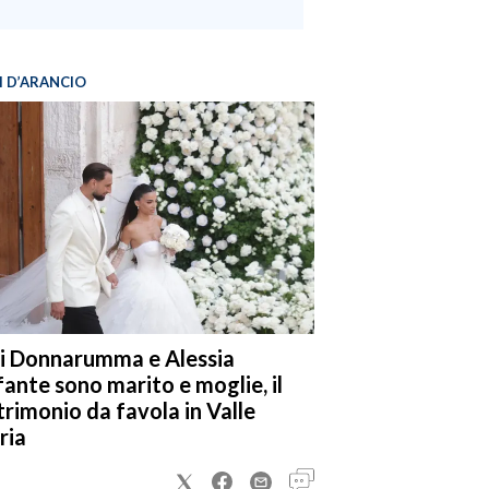
I D’ARANCIO
i Donnarumma e Alessia
fante sono marito e moglie, il
rimonio da favola in Valle
ria