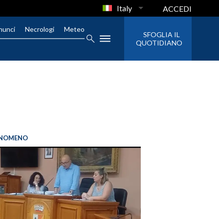
Italy
ACCEDI
nunci
Necrologi
Meteo
SFOGLIA IL
QUOTIDIANO
FENOMENO