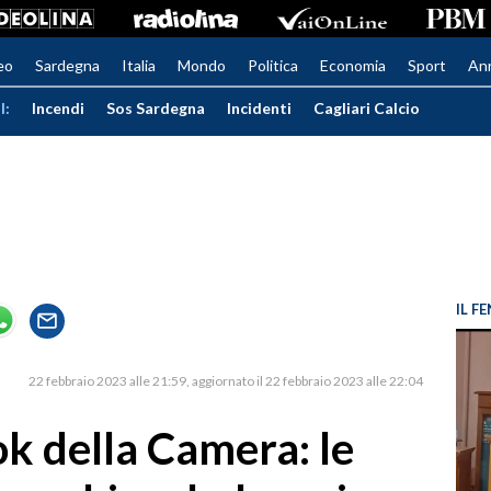
eo
Sardegna
Italia
Mondo
Politica
Economia
Sport
An
I:
Incendi
Sos Sardegna
Incidenti
Cagliari Calcio
IL 
22 febbraio 2023 alle 21:59
aggiornato il 22 febbraio 2023 alle 22:04
k della Camera: le