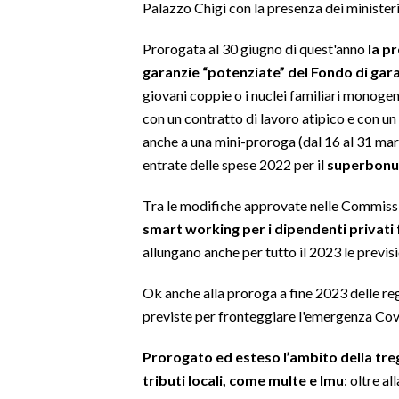
Palazzo Chigi con la presenza dei ministeri 
SPETTACOLI
Prorogata al 30 giugno di quest'anno
la pr
garanzie “potenziate” del Fondo di gar
GOSSIP
giovani coppie o i nuclei familiari monogenit
con un contratto di lavoro atipico e con un
SALUTE
anche a una mini-proroga (dal 16 al 31 mar
entrate delle spese 2022 per il
superbonu
SARDEGNA TURISMO
Tra le modifiche approvate nelle Commissi
SARDI NEL MONDO
smart working per i dipendenti privati fra
NOTIZIE
allungano anche per tutto il 2023 le previ
EVENTI
Ok anche alla proroga a fine 2023 delle re
#CARAUNIONE
previste per fronteggiare l'emergenza Cov
3 MINUTI CON
Prorogato ed esteso l’ambito della treg
tributi locali, come multe e Imu
: oltre a
INSULARITÀ