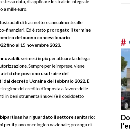
a stessa data, di applicare lo stralcio integrale
o a mille euro.
utostradali di trasmettere annualmente alle
o-finanziari. Ed è stato
prorogato il termine
subentro del nuovo concessionario
#
2022 fino al 15 novembre 2023
.
innovabili
: sei mesi in più per attuare la delega
autorizzazione. Sempre per le imprese, viene
atrici che possono usufruire dei
ti dal decreto Ucraina del febbraio 2022
. E
del regime del credito d’imposta a favore delle
i in beni strumentali nuovi (è il cosiddetto
Do
ipartisan ha riguardato il settore sanitario
:
l'
nni per il piano oncologico nazionale; proroga di