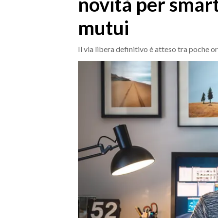
novità per smar
MEDIO CAMPIDANO
ORISTANO E PROVINCIA
mutui
SASSARI E PROVINCIA
GALLURA
Il via libera definitivo è atteso tra poche o
NUORO E PROVINCIA
OGLIASTRA
AGENDA
CRONACA
ITALIA
MONDO
POLITICA
ECONOMIA
SERVIZI ALLE IMPRESE