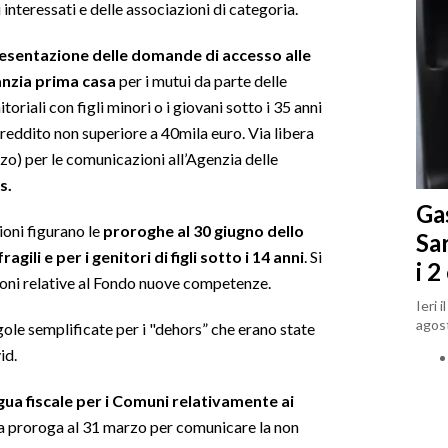
interessati e delle associazioni di categoria.
esentazione delle domande di accesso alle
anzia prima casa
per i mutui da parte delle
oriali con figli minori o i giovani sotto i 35 anni
 reddito non superiore a 40mila euro. Via libera
zo) per le comunicazioni all’Agenzia delle
s.
Gas
oni figurano le
proroghe al 30 giugno dello
Sa
gili e per i genitori di figli sotto i 14 anni
. Si
i 2
sioni relative al Fondo nuove competenze.
Ieri 
agost
gole semplificate per i "dehors” che erano state
id.
ua fiscale per i Comuni relativamente ai
lla proroga al 31 marzo per comunicare la non