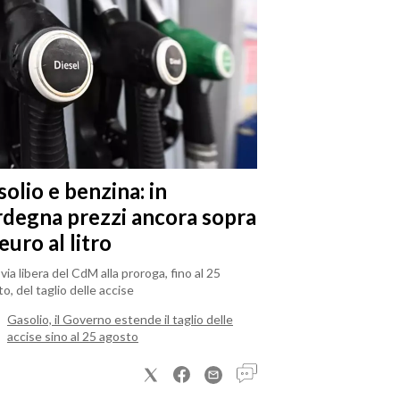
olio e benzina: in
rdegna prezzi ancora sopra
 euro al litro
il via libera del CdM alla proroga, fino al 25
o, del taglio delle accise
Gasolio, il Governo estende il taglio delle
accise sino al 25 agosto