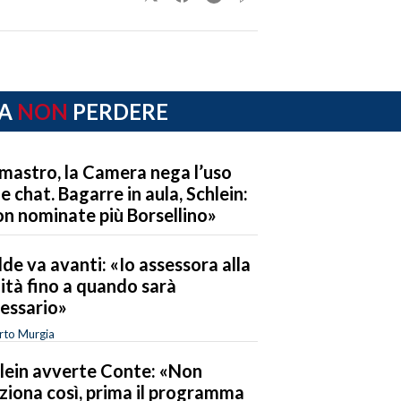
A
NON
PERDERE
mastro, la Camera nega l’uso
le chat. Bagarre in aula, Schlein:
n nominate più Borsellino»
de va avanti: «Io assessora alla
ità fino a quando sarà
essario»
rto Murgia
lein avverte Conte: «Non
ziona così, prima il programma