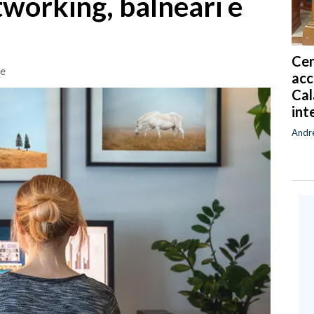
tworking, balneari e
Cen
re
acc
Cal
int
Andr