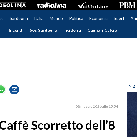
eo
Sardegna
Italia
Mondo
Politica
Economia
Sport
An
I:
Incendi
Sos Sardegna
Incidenti
Cagliari Calcio
INIZ
08 maggio 2026 alle 15:54
l Caffè Scorretto dell’8