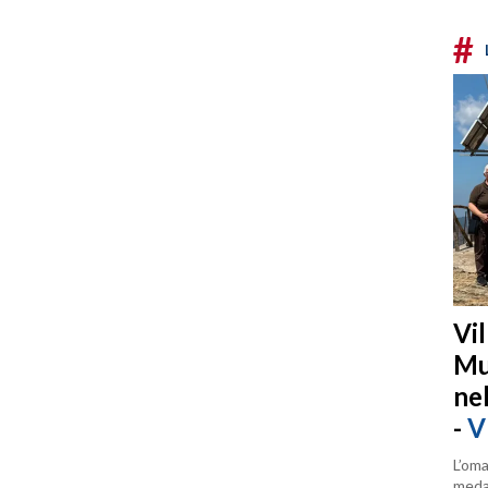
#
Vi
Mu
ne
-
V
L’oma
medag