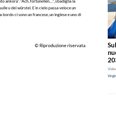
nto ankora”. “Ach, fortunellen…“, sbadiglia la
ulle u dei würstel. E in cielo passa veloce un
a bordo ci sono un francese, un inglese e uno di
Sul
© Riproduzione riservata
nu
20
Video
Virgi