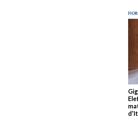
FIOR
Gig
Ele
mat
d’It