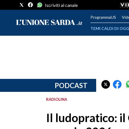
Iscriviti al canale
ProgrammaUS
Vid
TEMI CALDI DI OGG
METEO
COMUNI AL VOTO
VIDEO
FOTO
PODCAST
CRONACA SARDEGNA
RADIOLINA
CAGLIARI
Il ludopratico: i
PROVINCIA DI CAGLIARI
SULCIS IGLESIENTE