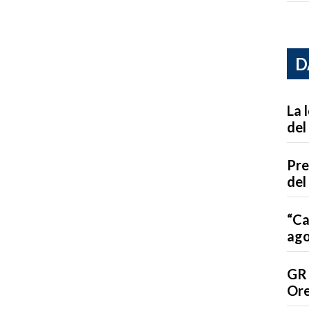
D
La 
del
Pre
del
“Ca
ago
GR 
Ore