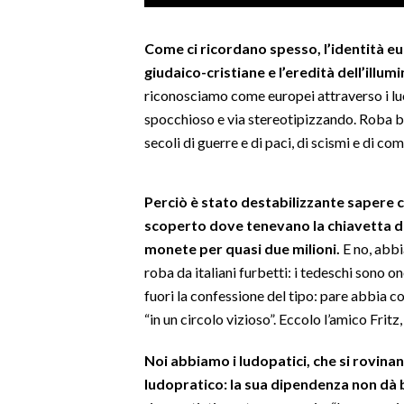
LAVORO
Come ci ricordano spesso, l’identità eu
BANDI
giudaico-cristiane e l’eredità dell’illum
riconosciamo come europei attraverso i luo
SPORT IN SARDEGNA
spocchioso e via stereotipizzando. Roba ba
SPORT
secoli di guerre e di paci, di scismi e di co
RISULTATI E CLASSIFICHE
CALCIO
Perciò è stato destabilizzante sapere
CALCIO REGIONALE
scoperto dove tenevano la chiavetta dei
monete per quasi due milioni.
E no, abbi
BASKET
roba da italiani furbetti: i tedeschi sono o
VOLLEY
fuori la confessione del tipo: pare abbia 
MOTORI
“in un circolo vizioso”. Eccolo l’amico Fritz,
TENNIS
ALTRI SPORT
Noi abbiamo i ludopatici, che si rovina
ludopratico: la sua dipendenza non dà b
CULTURA