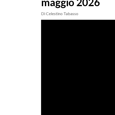
maggio 2026
MEDIO CAMPIDANO
ORISTANO E PROVINCIA
Di Celestino Tabasso
SASSARI E PROVINCIA
GALLURA
NUORO E PROVINCIA
OGLIASTRA
AGENDA
CRONACA
ITALIA
MONDO
POLITICA
ECONOMIA
SERVIZI ALLE IMPRESE