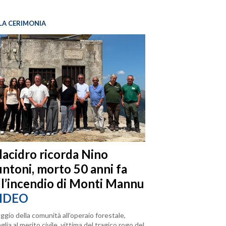
LA CERIMONIA
llacidro ricorda Nino
ntoni, morto 50 anni fa
ll’incendio di Monti Mannu
IDEO
ggio della comunità all’operaio forestale,
lia al merito civile, vittima del tragico rogo del