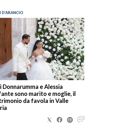
I D’ARANCIO
i Donnarumma e Alessia
fante sono marito e moglie, il
rimonio da favola in Valle
ria