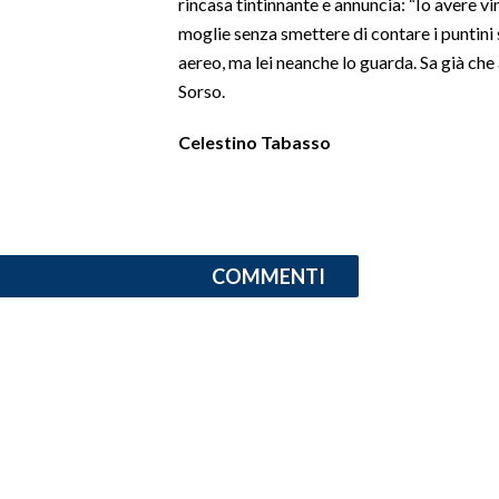
rincasa tintinnante e annuncia: “Io avere vi
moglie senza smettere di contare i puntini s
SPETTACOLI
aereo, ma lei neanche lo guarda. Sa già che 
Sorso.
GOSSIP
Celestino Tabasso
SALUTE
SARDEGNA TURISMO
SARDI NEL MONDO
COMMENTI
NOTIZIE
EVENTI
#CARAUNIONE
3 MINUTI CON
INSULARITÀ