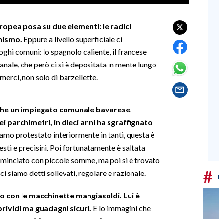
ropea posa su due elementi: le radici
inismo.
Eppure a livello superficiale ci
ghi comuni: lo spagnolo caliente, il francese
nale, che però ci si è depositata in mente lungo
mmerci, non solo di barzellette.
 che un impiegato comunale bavarese,
 parchimetri, in dieci anni ha sgraffignato
amo protestato interiormente in tanti, questa è
nesti e precisini. Poi fortunatamente è saltata
cominciato con piccole somme, ma poi si è trovato
#
 ci siamo detti sollevati, regolare e razionale.
no con le macchinette mangiasoldi. Lui è
rividi ma guadagni sicuri.
E lo immagini che