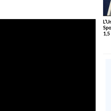
L’U
Spo
1,5