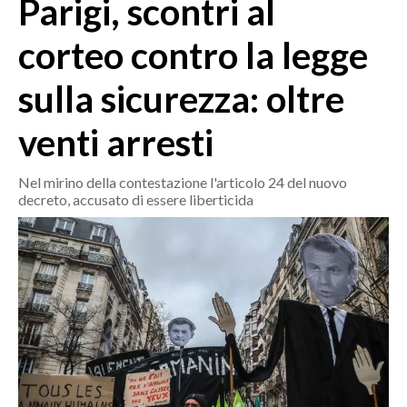
Parigi, scontri al
MEDIO CAMPIDANO
ORISTANO E PROVINCIA
corteo contro la legge
SASSARI E PROVINCIA
sulla sicurezza: oltre
GALLURA
NUORO E PROVINCIA
venti arresti
OGLIASTRA
AGENDA
Nel mirino della contestazione l'articolo 24 del nuovo
decreto, accusato di essere liberticida
CRONACA
ITALIA
MONDO
POLITICA
ECONOMIA
SERVIZI ALLE IMPRESE