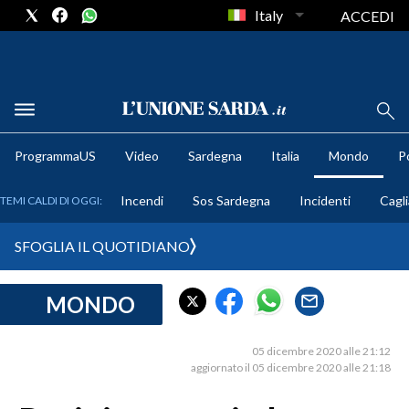
Italy
ACCEDI
METEO
ProgrammaUS
Video
Sardegna
Italia
Mondo
Po
COMUNI AL VOTO
Incendi
Sos Sardegna
Incidenti
Cagli
TEMI CALDI DI OGGI:
VIDEO
SFOGLIA IL QUOTIDIANO
FOTO
MONDO
CRONACA SARDEGNA
CAGLIARI
05 dicembre 2020 alle 21:12
PROVINCIA DI CAGLIARI
aggiornato il 05 dicembre 2020 alle 21:18
SULCIS IGLESIENTE