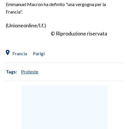
Emmanuel Macron ha definito "una vergogna per la
Francia".
INFO AZIENDE
ABBONATI
(Unioneonline/l.f.)
ANNUNCI
© Riproduzione riservata
NECROLOGI
PUBBLICITÀ
Francia
Parigi
SPIAGGE
STORE
Tags:
Proteste