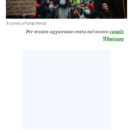
LAVORO
BANDI
Il corteo a Parigi (Ansa)
Per restare aggiornato entra nel nostro
canale
SPORT IN SARDEGNA
Whatsapp
SPORT
RISULTATI E CLASSIFICHE
CALCIO
CALCIO REGIONALE
BASKET
VOLLEY
MOTORI
TENNIS
ALTRI SPORT
CULTURA