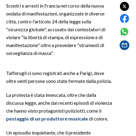
Scontri e arresti in Francia nel corso della nuova
ondata di manifestazioni, organizzate in diverse
SPETTACOLI
città, contro l'articolo 24 della legge sulla
GOSSIP
"sicurezza globale", accusato dai contestatori di
violare "la libertà di stampa, di espressione e di
SALUTE
manifestazione" oltre a prevedere "strumenti di
sorveglianza di massa".
SARDEGNA TURISMO
SARDI NEL MONDO
Tafferugli si sono registrati anche a Parigi, dove
oltre venti persone sono state fermate dalla polizia.
NOTIZIE
EVENTI
La protesta è stata innescata, oltre che dalla
discussa legge, anche dai recenti episodi di violenza
#CARAUNIONE
che hanno visto protagonisti poliziotti, come il
pestaggio di un produttore musicale
di colore.
3 MINUTI CON
Un episodio inquietante, che il presidente
INSULARITÀ