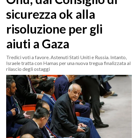
MEDIO CAMPIDANO
sicurezza ok alla
ORISTANO E PROVINCIA
SASSARI E PROVINCIA
risoluzione per gli
GALLURA
aiuti a Gaza
NUORO E PROVINCIA
OGLIASTRA
Tredici voti a favore. Astenuti Stati Uniti e Russia. Intanto,
AGENDA
Israele tratta con Hamas per una nuova tregua finalizzata al
rilascio degli ostaggi
CRONACA
ITALIA
MONDO
POLITICA
ECONOMIA
SERVIZI ALLE IMPRESE