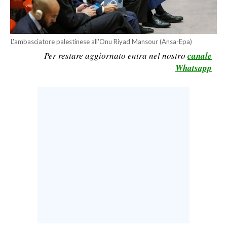
LAVORO
BANDI
L'ambasciatore palestinese all'Onu Riyad Mansour (Ansa-Epa)
SPORT IN SARDEGNA
Per restare aggiornato entra nel nostro
canale
Whatsapp
SPORT
RISULTATI E CLASSIFICHE
CALCIO
CALCIO REGIONALE
BASKET
VOLLEY
MOTORI
TENNIS
ALTRI SPORT
CULTURA