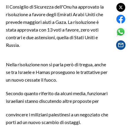
Il Consiglio di Sicurezza dell'Onu ha approvato la
SPETTACOLI
risoluzione a favore degli Emirati Arabi Uniti che
prevede maggiori aiuti a Gaza. La risoluzione è
GOSSIP
stata approvata con 13 voti a favore, zero voti
contrari e due astensioni, quella di Stati Uniti e
SALUTE
Russia.
SARDEGNA TURISMO
Nella risoluzione non si parla però di tregua, anche
SARDI NEL MONDO
se tra Israele e Hamas proseguono le trattative per
NOTIZIE
un nuovo cessate il fuoco.
EVENTI
Secondo quanto riferito da alcuni media, funzionari
israeliani stanno discutendo altre proposte per
#CARAUNIONE
convincere i miliziani palestinesi a un negoziato che
3 MINUTI CON
porti ad un nuovo scambio di ostaggi.
INSULARITÀ