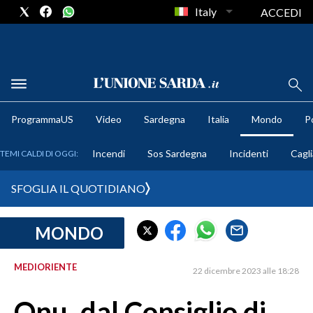
Italy
ACCEDI
METEO
ProgrammaUS
Video
Sardegna
Italia
Mondo
Po
COMUNI AL VOTO
Incendi
Sos Sardegna
Incidenti
Cagli
TEMI CALDI DI OGGI:
VIDEO
SFOGLIA IL QUOTIDIANO
FOTO
MONDO
CRONACA SARDEGNA
CAGLIARI
MEDIORIENTE
22 dicembre 2023 alle 18:28
PROVINCIA DI CAGLIARI
SULCIS IGLESIENTE
Onu, dal Consiglio di