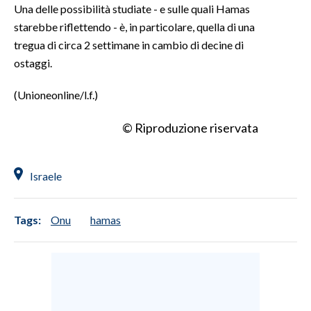
Una delle possibilità studiate - e sulle quali Hamas
starebbe riflettendo - è, in particolare, quella di una
INFO AZIENDE
tregua di circa 2 settimane in cambio di decine di
ABBONATI
ostaggi.
ANNUNCI
(Unioneonline/l.f.)
NECROLOGI
PUBBLICITÀ
© Riproduzione riservata
SPIAGGE
STORE
Israele
Tags:
Onu
hamas