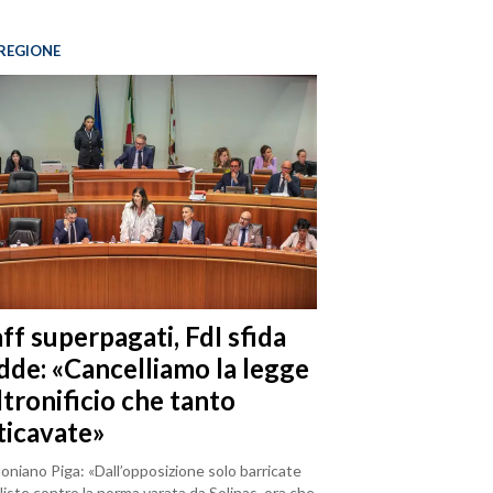
REGIONE
ff superpagati, FdI sfida
dde: «Cancelliamo la legge
ltronificio che tanto
ticavate»
loniano Piga: «Dall’opposizione solo barricate
iste contro la norma varata da Solinas, ora che