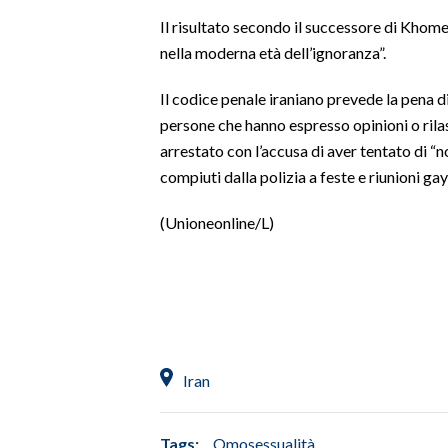
Il risultato secondo il successore di Khomei
SPETTACOLI
nella moderna età dell’ignoranza”.
GOSSIP
Il codice penale iraniano prevede la pena d
persone che hanno espresso opinioni o rila
SALUTE
arrestato con l’accusa di aver tentato di “n
compiuti dalla polizia a feste e riunioni gay,
SARDEGNA TURISMO
(Unioneonline/L)
SARDI NEL MONDO
NOTIZIE
EVENTI
#CARAUNIONE
Iran
3 MINUTI CON
INSULARITÀ
Tags:
Omosessualità