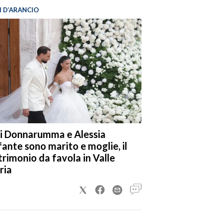
I D’ARANCIO
i Donnarumma e Alessia
fante sono marito e moglie, il
rimonio da favola in Valle
ria