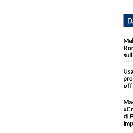
D
Mel
Rom
sul
Usa
pro
off
Mad
«Co
di 
imp