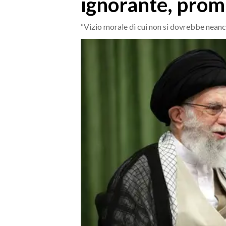
ignorante, prom
MEDIO CAMPIDANO
ORISTANO E PROVINCIA
“Vizio morale di cui non si dovrebbe neanche
SASSARI E PROVINCIA
GALLURA
NUORO E PROVINCIA
OGLIASTRA
AGENDA
CRONACA
ITALIA
MONDO
POLITICA
ECONOMIA
SERVIZI ALLE IMPRESE