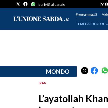
Iscriviti al canale
ProgrammaUS
Vid
TEMI CALDI DI OGG
METEO
COMUNI AL VOTO
VIDEO
FOTO
MONDO
CRONACA SARDEGNA
IRAN
CAGLIARI
L’ayatollah Kha
PROVINCIA DI CAGLIARI
SULCIS IGLESIENTE