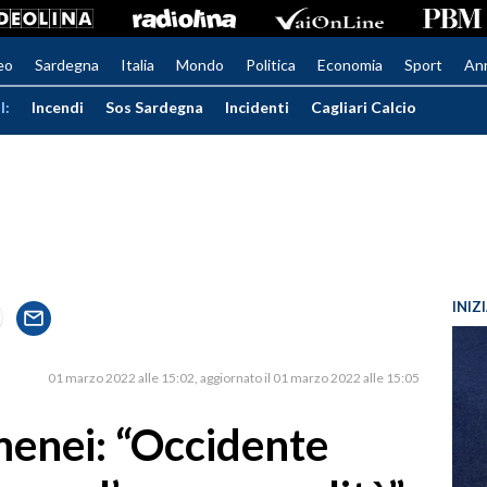
eo
Sardegna
Italia
Mondo
Politica
Economia
Sport
An
I:
Incendi
Sos Sardegna
Incidenti
Cagliari Calcio
INIZ
01 marzo 2022 alle 15:02
aggiornato il 01 marzo 2022 alle 15:05
menei: “Occidente