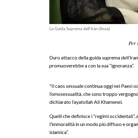
LAVORO
BANDI
La Guida Suprema dell'Iran (Ansa)
SPORT IN SARDEGNA
Per 
SPORT
Duro attacco della guida suprema dell’Iran 
RISULTATI E CLASSIFICHE
promuoverebbe a con la sua “ignoranza”.
CALCIO
CALCIO REGIONALE
BASKET
"Il caos sessuale continua oggi nei Paesi o
l’omosessualità, che sono troppo vergognos
VOLLEY
dichiarato l’ayatollah Ali Khamenei.
MOTORI
TENNIS
Quelli che definisce i “regimi occidentali”
ALTRI SPORT
l’immoralità in un modo più diffuso e organ
islamica”.
CULTURA