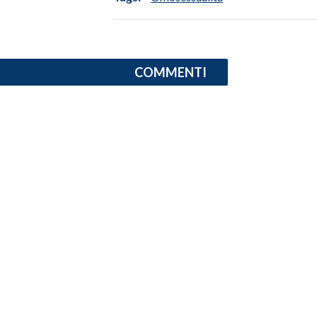
INFO AZIENDE
ABBONATI
COMMENTI
ANNUNCI
NECROLOGI
PUBBLICITÀ
SPIAGGE
STORE