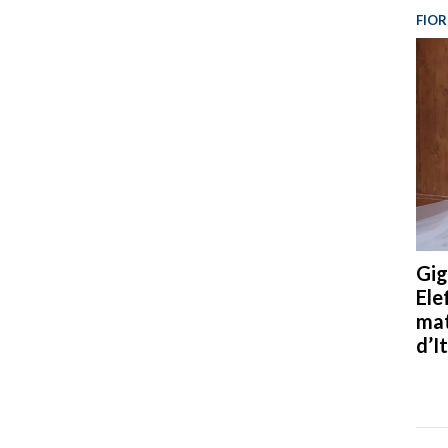
FIOR
Gig
Ele
mat
d’It