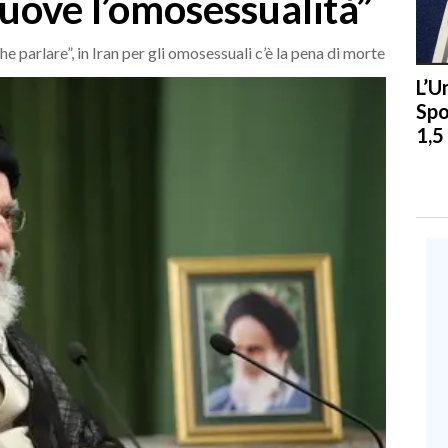
uove l’omosessualità”
 parlare”, in Iran per gli omosessuali c’è la pena di morte
L’U
Spo
1,5