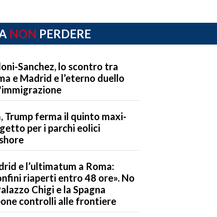
A
NON
PERDERE
oni-Sanchez, lo scontro tra
a e Madrid e l’eterno duello
l'immigrazione
, Trump ferma il quinto maxi-
getto per i parchi eolici
shore
rid e l’ultimatum a Roma:
nfini riaperti entro 48 ore». No
Palazzo Chigi e la Spagna
one controlli alle frontiere