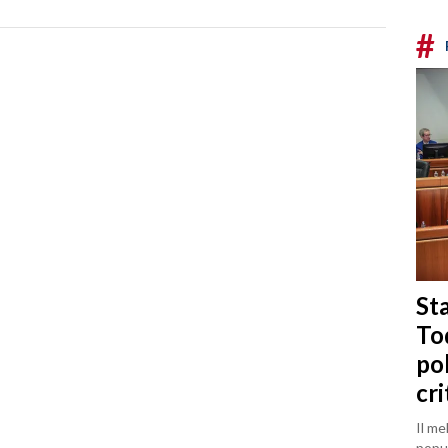
#
Sta
To
po
cri
Il me
popul