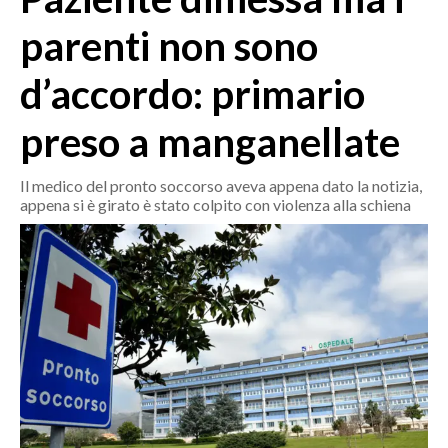
MEDIO CAMPIDANO
parenti non sono
ORISTANO E PROVINCIA
SASSARI E PROVINCIA
d’accordo: primario
GALLURA
preso a manganellate
NUORO E PROVINCIA
OGLIASTRA
Il medico del pronto soccorso aveva appena dato la notizia,
AGENDA
appena si è girato è stato colpito con violenza alla schiena
CRONACA
ITALIA
MONDO
POLITICA
ECONOMIA
SERVIZI ALLE IMPRESE