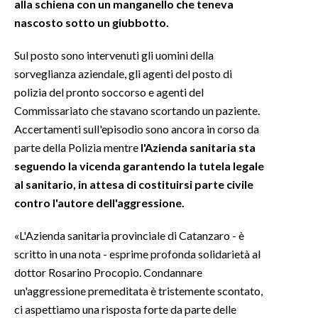
alla schiena con un manganello che teneva
nascosto sotto un giubbotto.
INFO AZIENDE
ABBONATI
Sul posto sono intervenuti gli uomini della
sorveglianza aziendale, gli agenti del posto di
ANNUNCI
polizia del pronto soccorso e agenti del
NECROLOGI
Commissariato che stavano scortando un paziente.
PUBBLICITÀ
Accertamenti sull'episodio sono ancora in corso da
SPIAGGE
parte della Polizia mentre
l'Azienda sanitaria sta
STORE
seguendo la vicenda garantendo la tutela legale
al sanitario, in attesa di costituirsi parte civile
contro l'autore dell'aggressione.
«L'Azienda sanitaria provinciale di Catanzaro - è
scritto in una nota - esprime profonda solidarietà al
dottor Rosarino Procopio. Condannare
un'aggressione premeditata è tristemente scontato,
ci aspettiamo una risposta forte da parte delle