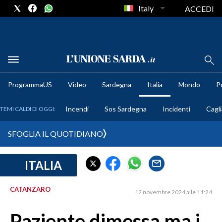
Italy
ACCEDI
METEO
ProgrammaUS
Video
Sardegna
Italia
Mondo
Po
COMUNI AL VOTO
Incendi
Sos Sardegna
Incidenti
Cagli
TEMI CALDI DI OGGI:
VIDEO
SFOGLIA IL QUOTIDIANO
FOTO
ITALIA
CRONACA SARDEGNA
CAGLIARI
CATANZARO
12 novembre 2024 alle 11:24
PROVINCIA DI CAGLIARI
SULCIS IGLESIENTE
Paziente dimessa ma i