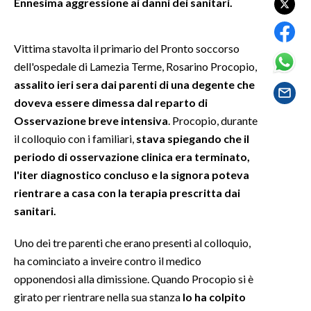
Ennesima aggressione ai danni dei sanitari.
SPETTACOLI
Vittima stavolta il primario del Pronto soccorso
GOSSIP
dell'ospedale di Lamezia Terme, Rosarino Procopio,
assalito ieri sera dai parenti di una degente che
SALUTE
doveva essere dimessa dal reparto di
Osservazione breve intensiva
. Procopio, durante
SARDEGNA TURISMO
il colloquio con i familiari,
stava spiegando che il
periodo di osservazione clinica era terminato,
SARDI NEL MONDO
l'iter diagnostico concluso e la signora poteva
NOTIZIE
rientrare a casa con la terapia prescritta dai
EVENTI
sanitari.
#CARAUNIONE
Uno dei tre parenti che erano presenti al colloquio,
ha cominciato a inveire contro il medico
3 MINUTI CON
opponendosi alla dimissione. Quando Procopio si è
girato per rientrare nella sua stanza
lo ha colpito
INSULARITÀ