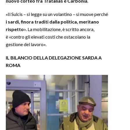
nuovo corteo fra Tratalias e Carbonia
.
INFO AZIENDE
«Il Sulcis – si legge su un volantino – si muove perché
i sardi, finora traditi dalla politica, meritano
ABBONATI
rispetto
». La mobilitazione, è scritto ancora,
ANNUNCI
è «contro gli elevati costi che ostacolano la
NECROLOGI
gestione del lavoro».
PUBBLICITÀ
SPIAGGE
IL BILANCIO DELLA DELEGAZIONE SARDA A
ROMA
STORE