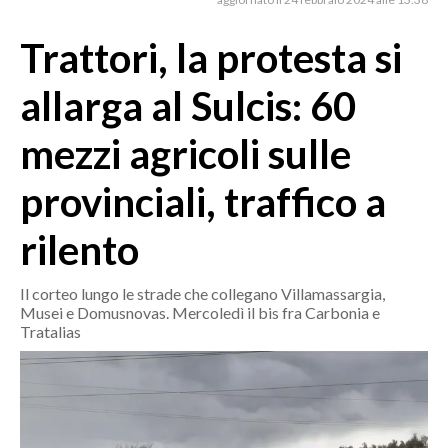
MEDIO CAMPIDANO
ORISTANO E PROVINCIA
Trattori, la protesta si
SASSARI E PROVINCIA
allarga al Sulcis: 60
GALLURA
NUORO E PROVINCIA
mezzi agricoli sulle
OGLIASTRA
provinciali, traffico a
AGENDA
rilento
CRONACA
ITALIA
Il corteo lungo le strade che collegano Villamassargia,
MONDO
Musei e Domusnovas. Mercoledì il bis fra Carbonia e
Tratalias
POLITICA
ECONOMIA
SERVIZI ALLE IMPRESE