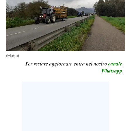
LAVORO
BANDI
SPORT IN SARDEGNA
SPORT
RISULTATI E CLASSIFICHE
(Murru)
Per restare aggiornato entra nel nostro
canale
CALCIO
Whatsapp
CALCIO REGIONALE
BASKET
VOLLEY
MOTORI
TENNIS
ALTRI SPORT
CULTURA