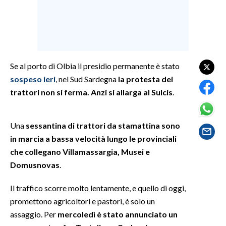
SPETTACOLI
GOSSIP
Se al porto di Olbia il presidio permanente è stato
SALUTE
sospeso ieri
, nel Sud Sardegna
la protesta dei
trattori non si ferma. Anzi si allarga al Sulcis
.
SARDEGNA TURISMO
SARDI NEL MONDO
Una
sessantina di trattori da stamattina sono
NOTIZIE
in marcia a bassa velocità lungo le provinciali
EVENTI
che collegano Villamassargia, Musei e
Domusnovas
.
#CARAUNIONE
Il traffico scorre molto lentamente, e quello di oggi,
3 MINUTI CON
promettono agricoltori e pastori, è solo un
assaggio. Per
mercoledì è stato annunciato un
INSULARITÀ