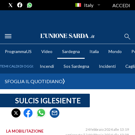
Italy
ACCEDI
METEO
ProgrammaUS
Video
Sardegna
Italia
Mondo
Po
COMUNI AL VOTO
Incendi
Sos Sardegna
Incidenti
Cagli
TEMI CALDI DI OGGI:
VIDEO
SFOGLIA IL QUOTIDIANO
FOTO
SULCIS IGLESIENTE
CRONACA SARDEGNA
CAGLIARI
PROVINCIA DI CAGLIARI
SULCIS IGLESIENTE
24 febbraio 2024 alle 13:19
LA MOBILITAZIONE
aggiornato il 24 febbraio 2024 alle 13:38