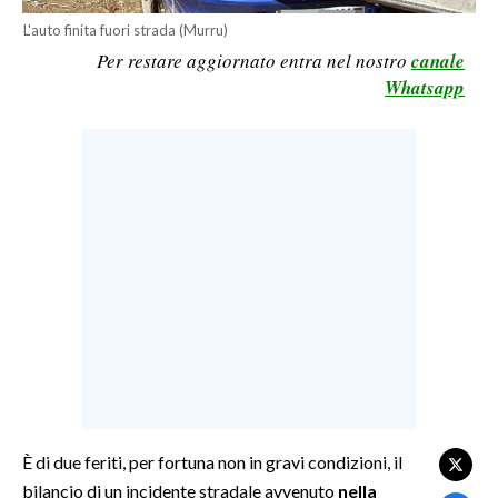
L'auto finita fuori strada (Murru)
LAVORO
Per restare aggiornato entra nel nostro
canale
BANDI
Whatsapp
SPORT IN SARDEGNA
SPORT
RISULTATI E CLASSIFICHE
CALCIO
CALCIO REGIONALE
BASKET
VOLLEY
MOTORI
TENNIS
ALTRI SPORT
È di due feriti, per fortuna non in gravi condizioni, il
bilancio di un incidente stradale avvenuto
nella
CULTURA