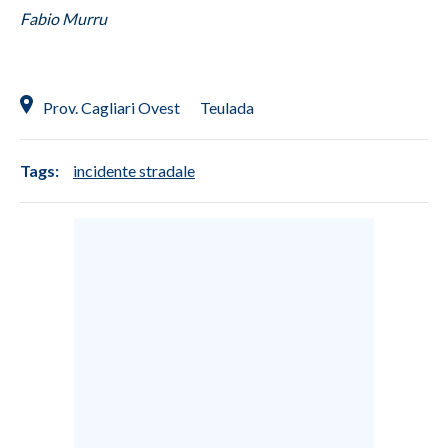
Fabio Murru
INFO AZIENDE
ABBONATI
ANNUNCI
Prov. Cagliari Ovest
Teulada
NECROLOGI
PUBBLICITÀ
Tags:
incidente stradale
SPIAGGE
STORE