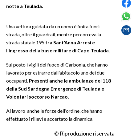
notte a Teulada.
SPETTACOLI
Una vettura guidata da un uomo è finita fuori
GOSSIP
strada, oltre il guardrail, mentre percorreva la
strada statale 195
tra Sant'Anna Arresi e
SALUTE
l'ingresso della base militare di Capo Teulada.
SARDEGNA TURISMO
Sul posto i vigili del fuoco di Carbonia, che hanno
lavorato per estrarre dall'abitacolo uno dei due
SARDI NEL MONDO
occupanti.
Presenti anche le ambulanze del 118
NOTIZIE
della Sud Sardegna Emergenze di Teulada e
EVENTI
Volontari soccorso Narcao.
#CARAUNIONE
Al lavoro anche le forze dell'ordine, che hanno
effettuato i rilievi e accertato la dinamica.
3 MINUTI CON
© Riproduzione riservata
INSULARITÀ