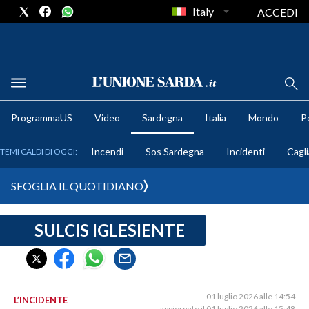
Italy
ACCEDI
METEO
ProgrammaUS
Video
Sardegna
Italia
Mondo
Po
COMUNI AL VOTO
Incendi
Sos Sardegna
Incidenti
Cagli
TEMI CALDI DI OGGI:
VIDEO
SFOGLIA IL QUOTIDIANO
FOTO
SULCIS IGLESIENTE
CRONACA SARDEGNA
CAGLIARI
PROVINCIA DI CAGLIARI
SULCIS IGLESIENTE
01 luglio 2026 alle 14:54
L’INCIDENTE
aggiornato il 01 luglio 2026 alle 15:48