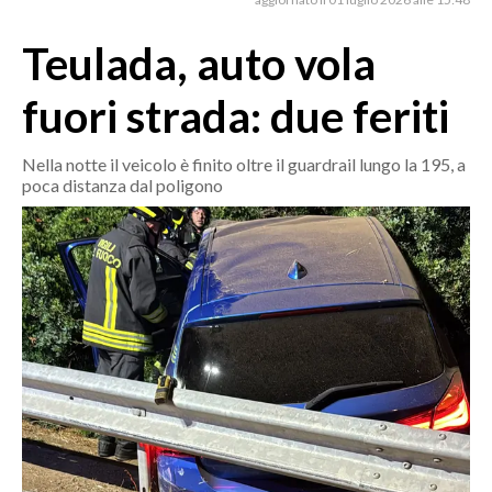
MEDIO CAMPIDANO
ORISTANO E PROVINCIA
Teulada, auto vola
SASSARI E PROVINCIA
fuori strada: due feriti
GALLURA
NUORO E PROVINCIA
Nella notte il veicolo è finito oltre il guardrail lungo la 195, a
OGLIASTRA
poca distanza dal poligono
AGENDA
CRONACA
ITALIA
MONDO
POLITICA
ECONOMIA
SERVIZI ALLE IMPRESE