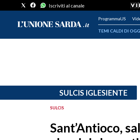
Iscriviti al canale
ProgrammaUS
Vid
TEMI CALDI DI OGG
METEO
COMUNI AL VOTO
VIDEO
FOTO
SULCIS IGLESIENTE
CRONACA SARDEGNA
SULCIS
CAGLIARI
Sant’Antioco, sa
PROVINCIA DI CAGLIARI
SULCIS IGLESIENTE