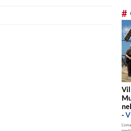
#
Vi
Mu
ne
-
V
L’oma
medag