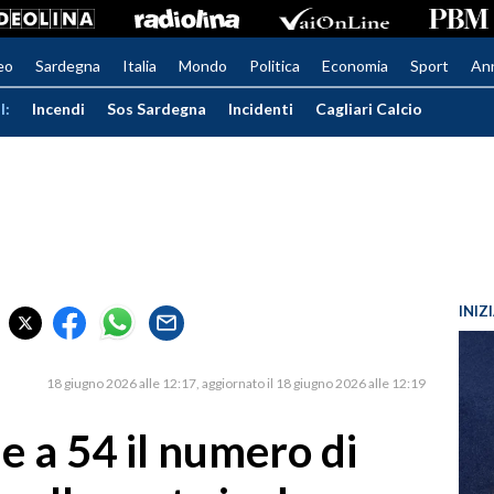
eo
Sardegna
Italia
Mondo
Politica
Economia
Sport
An
I:
Incendi
Sos Sardegna
Incidenti
Cagliari Calcio
INIZ
18 giugno 2026 alle 12:17
aggiornato il 18 giugno 2026 alle 12:19
le a 54 il numero di