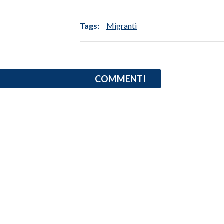
INFO AZIENDE
Tags:
Migranti
ABBONATI
ANNUNCI
NECROLOGI
COMMENTI
PUBBLICITÀ
SPIAGGE
STORE