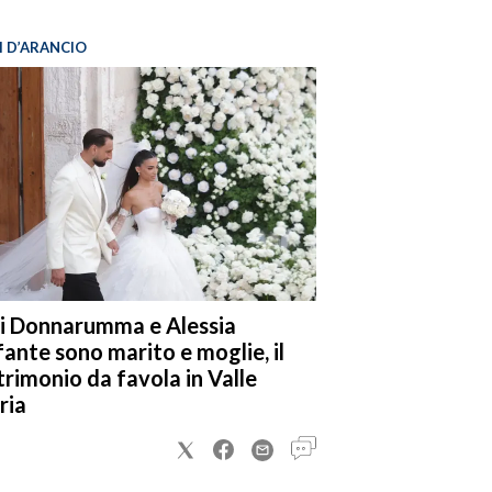
I D’ARANCIO
i Donnarumma e Alessia
fante sono marito e moglie, il
rimonio da favola in Valle
ria