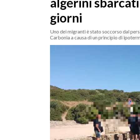
algerini sbarcati
MEDIO CAMPIDANO
ORISTANO E PROVINCIA
giorni
SASSARI E PROVINCIA
GALLURA
Uno dei migranti è stato soccorso dal perso
Carbonia a causa di un principio di ipoter
NUORO E PROVINCIA
OGLIASTRA
AGENDA
CRONACA
ITALIA
MONDO
POLITICA
ECONOMIA
SERVIZI ALLE IMPRESE