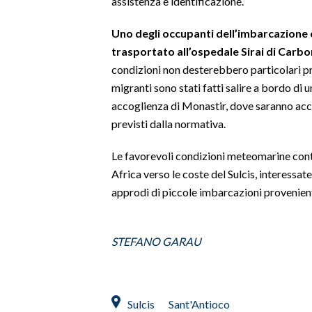
assistenza e identificazione.
SPETTACOLI
Uno degli occupanti dell’imbarcazione 
trasportato all’ospedale Sirai di Carbon
GOSSIP
condizioni non desterebbero particolari pr
migranti sono stati fatti salire a bordo di 
SALUTE
accoglienza di Monastir, dove saranno acco
previsti dalla normativa.
SARDEGNA TURISMO
Le favorevoli condizioni meteomarine cont
SARDI NEL MONDO
Africa verso le coste del Sulcis, interessate
NOTIZIE
approdi di piccole imbarcazioni provenient
EVENTI
STEFANO GARAU
#CARAUNIONE
3 MINUTI CON
Sulcis
Sant'Antioco
INSULARITÀ