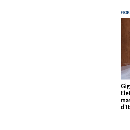
FIOR
Gig
Ele
mat
d’It