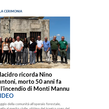
LA CERIMONIA
llacidro ricorda Nino
ntoni, morto 50 anni fa
ll’incendio di Monti Mannu
IDEO
ggio della comunità all’operaio forestale,
lia al merito civile, vittima del tragico rogo del