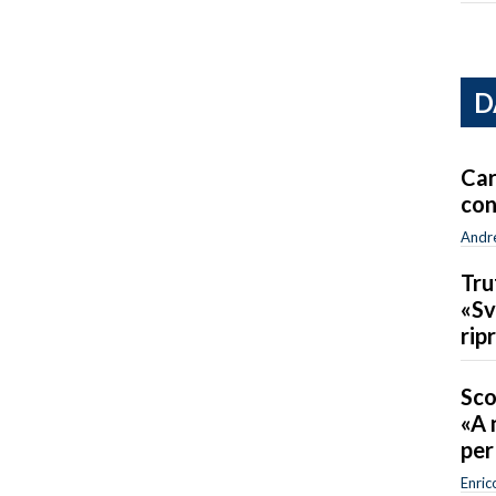
D
Car
con
Andr
Tru
«Sv
rip
Sco
«A 
per
Enric