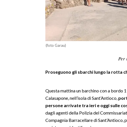
LAVORO
BANDI
SPORT IN SARDEGNA
SPORT
(foto Garau)
RISULTATI E CLASSIFICHE
Per 
CALCIO
CALCIO REGIONALE
Proseguono gli sbarchi lungo la rotta che
BASKET
VOLLEY
Questa mattina un barchino con a bordo 11
MOTORI
Calasapone, nell’isola di Sant’Antioco,
port
TENNIS
persone arrivate tra ieri e oggi sulle cos
ALTRI SPORT
dagli agenti della Polizia del Commissariat
Compagnia Barracellare di Sant’Antioco, p
CULTURA