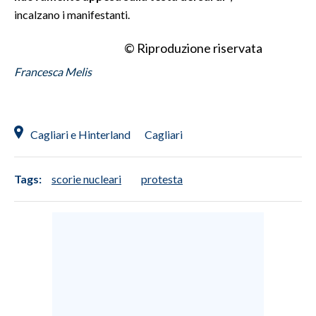
incalzano i manifestanti.
INFO AZIENDE
© Riproduzione riservata
ABBONATI
Francesca Melis
ANNUNCI
NECROLOGI
PUBBLICITÀ
Cagliari e Hinterland
Cagliari
SPIAGGE
STORE
Tags:
scorie nucleari
protesta