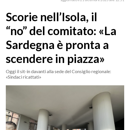
MEDIO CAMPIDANO
ORISTANO E PROVINCIA
Scorie nell’Isola, il
SASSARI E PROVINCIA
“no” del comitato: «La
GALLURA
NUORO E PROVINCIA
Sardegna è pronta a
OGLIASTRA
scendere in piazza»
AGENDA
CRONACA
Oggi il sit-in davanti alla sede del Consiglio regionale:
«Sindaci ricattati»
ITALIA
MONDO
POLITICA
ECONOMIA
SERVIZI ALLE IMPRESE