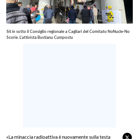
LAVORO
BANDI
Sit in sotto il Consiglio regionale a Cagliari del Comitato NoNucle-No
SPORT IN SARDEGNA
Scorie. L’attivista Bustianu Cumpostu
SPORT
RISULTATI E CLASSIFICHE
CALCIO
CALCIO REGIONALE
BASKET
VOLLEY
MOTORI
TENNIS
ALTRI SPORT
«La minaccia radioattiva è nuovamente sulla testa
CULTURA