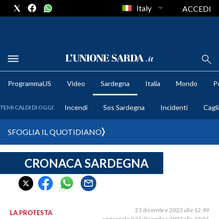
Italy
ACCEDI
METEO
ProgrammaUS
Video
Sardegna
Italia
Mondo
Po
COMUNI AL VOTO
Incendi
Sos Sardegna
Incidenti
Cagli
TEMI CALDI DI OGGI:
VIDEO
SFOGLIA IL QUOTIDIANO
FOTO
CRONACA SARDEGNA
CRONACA SARDEGNA
CAGLIARI
PROVINCIA DI CAGLIARI
SULCIS IGLESIENTE
21 dicembre 2023 alle 12:49
LA PROTESTA
aggiornato il 21 dicembre 2023 alle 12:51