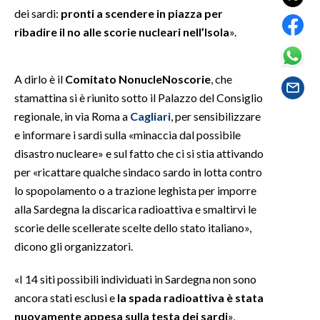
dei sardi:
pronti a scendere in piazza per
ribadire il no alle scorie nucleari nell’Isola
».
SPETTACOLI
GOSSIP
A dirlo è il
Comitato NonucleNoscorie
, che
stamattina si è riunito sotto il Palazzo del Consiglio
SALUTE
regionale, in via Roma a
Cagliari
, per sensibilizzare
e informare i sardi sulla «minaccia dal possibile
SARDEGNA TURISMO
disastro nucleare» e sul fatto che ci si stia attivando
SARDI NEL MONDO
per «ricattare qualche sindaco sardo in lotta contro
lo spopolamento o a trazione leghista per imporre
NOTIZIE
alla Sardegna la discarica radioattiva e smaltirvi le
EVENTI
scorie delle scellerate scelte dello stato italiano»,
dicono gli organizzatori.
#CARAUNIONE
«I 14 siti possibili individuati in Sardegna non sono
3 MINUTI CON
ancora stati esclusi e
la spada radioattiva è stata
nuovamente appesa sulla testa dei sardi
»,
INSULARITÀ