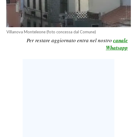
LAVORO
BANDI
Villanova Monteleone (foto concessa dal Comune)
SPORT IN SARDEGNA
Per restare aggiornato entra nel nostro
canale
Whatsapp
SPORT
RISULTATI E CLASSIFICHE
CALCIO
CALCIO REGIONALE
BASKET
VOLLEY
MOTORI
TENNIS
ALTRI SPORT
CULTURA