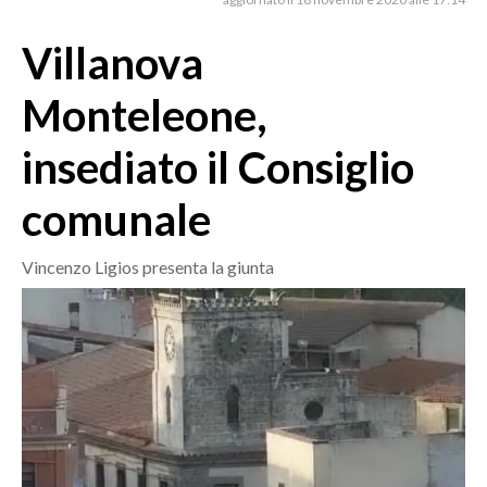
MEDIO CAMPIDANO
ORISTANO E PROVINCIA
Villanova
SASSARI E PROVINCIA
Monteleone,
GALLURA
NUORO E PROVINCIA
insediato il Consiglio
OGLIASTRA
comunale
AGENDA
CRONACA
Vincenzo Ligios presenta la giunta
ITALIA
MONDO
POLITICA
ECONOMIA
SERVIZI ALLE IMPRESE