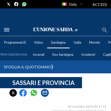
Italy
ACCEDI
METEO
ProgrammaUS
Video
Sardegna
Italia
Mondo
Po
COMUNI AL VOTO
Incendi
Sos Sardegna
Incidenti
Cagli
TEMI CALDI DI OGGI:
VIDEO
SFOGLIA IL QUOTIDIANO
FOTO
SASSARI E PROVINCIA
CRONACA SARDEGNA
CAGLIARI
PROVINCIA DI CAGLIARI
SULCIS IGLESIENTE
18 novembre 2020 alle 17:13
aggiornato il 18 novembre 2020 alle 17:14