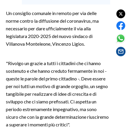
Un consiglio comunale in remoto per via delle
SPETTACOLI
norme contro la diffusione del coronavirus, ma
GOSSIP
necessario per dare ufficialmente il via alla
legislatura 2020-2025 del nuovo sindaco di
SALUTE
Villanova Monteleone, Vincenzo Ligios.
SARDEGNA TURISMO
"Rivolgo un grazie a tutti i cittadini che ci hanno
SARDI NEL MONDO
sostenuto e che hanno creduto fermamente in noi -
queste le parole del primo cittadino -. Deve essere
NOTIZIE
per noi tutti un motivo di grande orgoglio, un segno
EVENTI
tangibile per realizzare di idee di crescita e di
sviluppo che ci siamo prefissati. Ci aspetta un
#CARAUNIONE
periodo estremamente impegnativo, ma sono
3 MINUTI CON
sicuro che con la grande determinazione riusciremo
a superare i momenti più critici".
INSULARITÀ