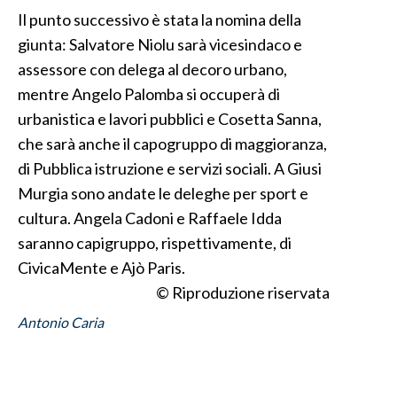
Il punto successivo è stata la nomina della
INFO AZIENDE
giunta: Salvatore Niolu sarà vicesindaco e
ABBONATI
assessore con delega al decoro urbano,
mentre Angelo Palomba si occuperà di
ANNUNCI
urbanistica e lavori pubblici e Cosetta Sanna,
NECROLOGI
che sarà anche il capogruppo di maggioranza,
PUBBLICITÀ
di Pubblica istruzione e servizi sociali. A Giusi
SPIAGGE
Murgia sono andate le deleghe per sport e
STORE
cultura. Angela Cadoni e Raffaele Idda
saranno capigruppo, rispettivamente, di
CivicaMente e Ajò Paris.
© Riproduzione riservata
Antonio Caria