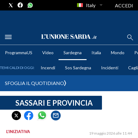
Italy
ACCEDI
METEO
ProgrammaUS
Video
Sardegna
Italia
Mondo
Po
COMUNI AL VOTO
Incendi
Sos Sardegna
Incidenti
Cagli
TEMI CALDI DI OGGI:
VIDEO
SFOGLIA IL QUOTIDIANO
FOTO
SASSARI E PROVINCIA
CRONACA SARDEGNA
CAGLIARI
PROVINCIA DI CAGLIARI
SULCIS IGLESIENTE
L’INIZIATIVA
19 maggio 2026 alle 11:44