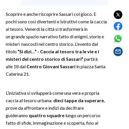
SPETTACOLI
Scoprire e anche riscoprire Sassari col gioco. E
pochi sono così divertenti e istruttivi come la caccia
GOSSIP
al tesoro. Venerdì la città si trasformerà in
un grande spazio narrativo fatto di enigmi, storie e
SALUTE
misteri nascosti nel centro storico. L'evento dal
titolo
“Si dizi…” - Caccia al tesoro tra le vie e i
SARDEGNA TURISMO
misteri del centro storico di Sassari”
partirà
alle 18 dal
Centro Giovani Sassari
in piazza Santa
SARDI NEL MONDO
Caterina 21.
NOTIZIE
EVENTI
L’iniziativa si svilupperà come una vera e propria
#CARAUNIONE
caccia al tesoro urbana:
dieci tappe da superare
,
prove da affrontare e indizi da decifrare
3 MINUTI CON
guideranno
quattro squadre
lungo un percorso
fatto di sfide, immaginazione e scoperta, fino al
INSULARITÀ