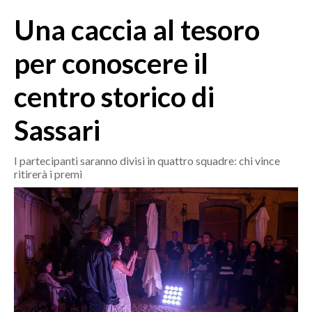
MEDIO CAMPIDANO
Una caccia al tesoro
ORISTANO E PROVINCIA
SASSARI E PROVINCIA
per conoscere il
GALLURA
centro storico di
NUORO E PROVINCIA
OGLIASTRA
Sassari
AGENDA
I partecipanti saranno divisi in quattro squadre: chi vince
CRONACA
ritirerà i premi
ITALIA
MONDO
POLITICA
ECONOMIA
SERVIZI ALLE IMPRESE