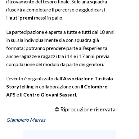
ritrovamento del tesoro finale. Solo una squadra
riuscirà a completare il percorso e aggiudicarsi
INFO AZIENDE
i
lauti premi
messi in palio.
ABBONATI
La partecipazione è aperta a tutte e tutti dai 18 anni
ANNUNCI
in su, sia individualmente sia con squadra già
NECROLOGI
formata; potranno prendere parte all’esperienza
PUBBLICITÀ
anche ragazze e ragazzi tra i 14 e i 17 anni, previa
SPIAGGE
compilazione del modulo da parte dei genitori.
STORE
L’evento è organizzato dall’
Associazione Tusitala
Storytelling
in collaborazione con
Il Colombre
APS
e il
Centro Giovani Sassari.
© Riproduzione riservata
Giampiero Marras