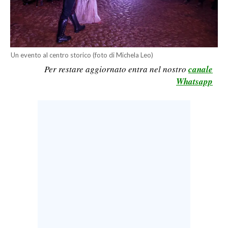
LAVORO
BANDI
SPORT IN SARDEGNA
Un evento al centro storico (foto di Michela Leo)
Per restare aggiornato entra nel nostro
canale
SPORT
Whatsapp
RISULTATI E CLASSIFICHE
CALCIO
CALCIO REGIONALE
BASKET
VOLLEY
MOTORI
TENNIS
ALTRI SPORT
CULTURA