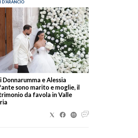
I D’ARANCIO
i Donnarumma e Alessia
fante sono marito e moglie, il
rimonio da favola in Valle
ria