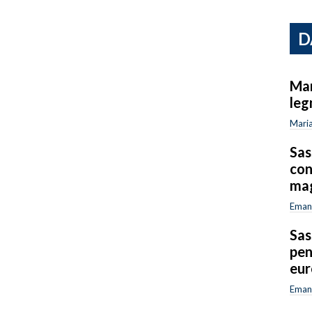
D
Mar
leg
Maria
Sas
con
mag
Emanu
Sas
pen
eur
Emanu