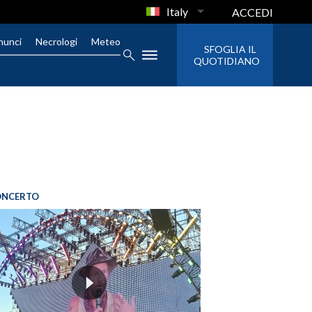
Italy
ACCEDI
nunci
Necrologi
Meteo
SFOGLIA IL
QUOTIDIANO
ONCERTO