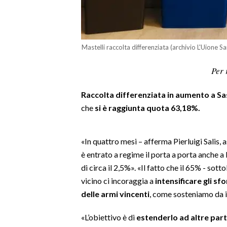
LAVORO
BANDI
Mastelli raccolta differenziata (archivio L'Uione S
SPORT IN SARDEGNA
Per 
SPORT
Raccolta differenziata in aumento a Sa
RISULTATI E CLASSIFICHE
che
si è raggiunta quota 63,18%.
CALCIO
CALCIO REGIONALE
BASKET
«In quattro mesi – afferma Pierluigi Salis,
è entrato a regime il porta a porta anche 
VOLLEY
di circa il 2,5%». «Il fatto che il 65% - sot
MOTORI
vicino ci incoraggia a
intensificare gli sfo
TENNIS
delle armi vincenti
, come sosteniamo da 
ALTRI SPORT
«L’obiettivo è di
estenderlo ad altre parti
CULTURA