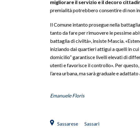
migliorare il servizio e il decoro cittadi
premialità potrebbero consentire di non int
SPETTACOLI
Il Comune intanto prosegue nella battaglia 
GOSSIP
tanto da fare per rimuovere le pessime abi
battaglia di civiltà», insiste Mascia. «Este
SALUTE
iniziando dai quartieri attigui a quelli in cui
domicilio” garantisce livelli elevati di dif
SARDEGNA TURISMO
utenti e favorisce il controllo». Per quest
l’area urbana, ma sarà graduale e adattato a
SARDI NEL MONDO
NOTIZIE
EVENTI
Emanuele Floris
#CARAUNIONE
3 MINUTI CON
Sassarese
Sassari
INSULARITÀ