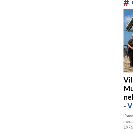
#
Vi
Mu
ne
-
V
L’oma
medag
1976