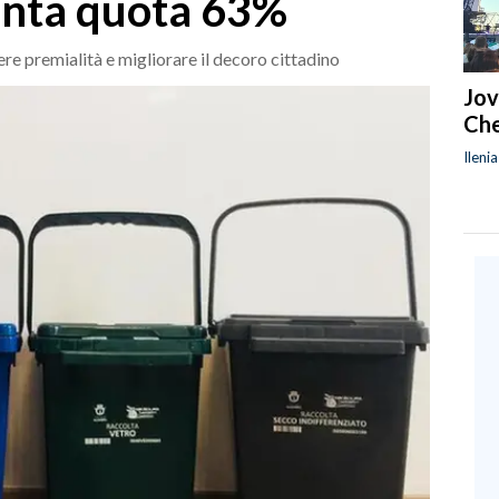
unta quota 63%
ere premialità e migliorare il decoro cittadino
Jov
Che
Ileni