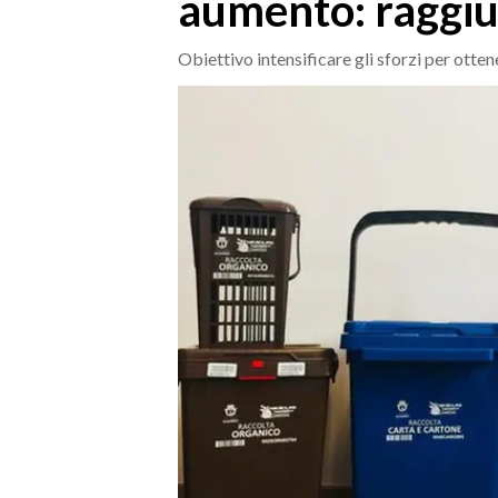
aumento: raggi
MEDIO CAMPIDANO
ORISTANO E PROVINCIA
Obiettivo intensificare gli sforzi per otten
SASSARI E PROVINCIA
GALLURA
NUORO E PROVINCIA
OGLIASTRA
AGENDA
CRONACA
ITALIA
MONDO
POLITICA
ECONOMIA
SERVIZI ALLE IMPRESE