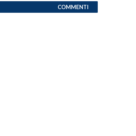
COMMENTI
INFO AZIENDE
ABBONATI
ANNUNCI
NECROLOGI
PUBBLICITÀ
SPIAGGE
STORE