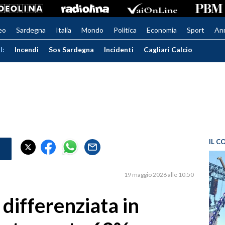
eo
Sardegna
Italia
Mondo
Politica
Economia
Sport
An
I:
Incendi
Sos Sardegna
Incidenti
Cagliari Calcio
IL C
19 maggio 2026 alle 10:50
 differenziata in