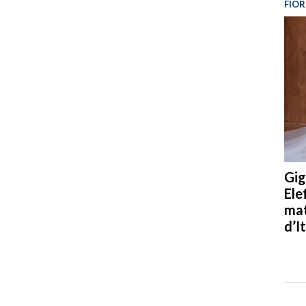
FIOR
Gig
Ele
mat
d’It