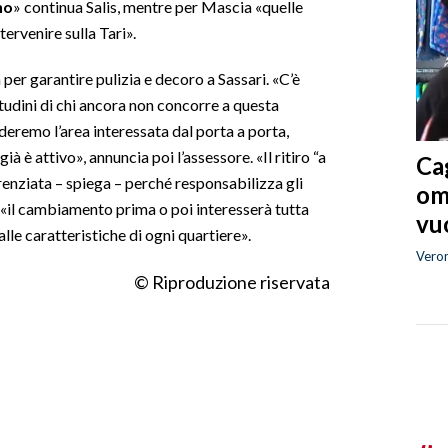
no
» continua Salis, mentre per Mascia «quelle
ervenire sulla Tari».
per garantire pulizia e decoro a Sassari. «C’è
tudini di chi ancora non concorre a questa
nderemo l’area interessata dal porta a porta,
 già è attivo», annuncia poi l’assessore. «Il ritiro “a
Cag
ferenziata – spiega – perché responsabilizza gli
om
o, «il cambiamento prima o poi interesserà tutta
vuo
lle caratteristiche di ogni quartiere».
Vero
© Riproduzione riservata