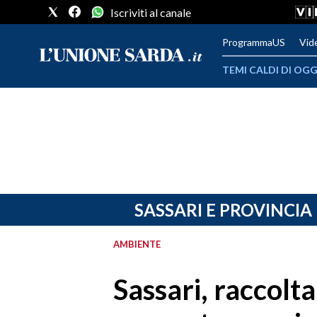
Iscriviti al canale
ProgrammaUS
Vid
TEMI CALDI DI OGG
METEO
COMUNI AL VOTO
VIDEO
FOTO
SASSARI E PROVINCIA
CRONACA SARDEGNA
AMBIENTE
CAGLIARI
Sassari, raccolta
PROVINCIA DI CAGLIARI
SULCIS IGLESIENTE