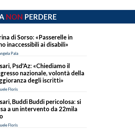
A
NON
PERDERE
ina di Sorso: «Passerelle in
no inaccessibili ai disabili»
ngela Pala
sari, Psd'Az: «Chiediamo il
gresso nazionale, volontà della
gioranza degli iscritti»
ele Floris
sari, Buddi Buddi pericolosa: si
sa a un intervento da 22mila
o
ele Floris