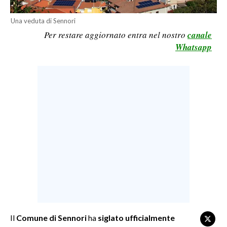
LAVORO
Una veduta di Sennori
BANDI
Per restare aggiornato entra nel nostro
canale
Whatsapp
SPORT IN SARDEGNA
SPORT
RISULTATI E CLASSIFICHE
CALCIO
CALCIO REGIONALE
BASKET
VOLLEY
MOTORI
TENNIS
ALTRI SPORT
Il
Comune di Sennori
ha
siglato ufficialmente
CULTURA