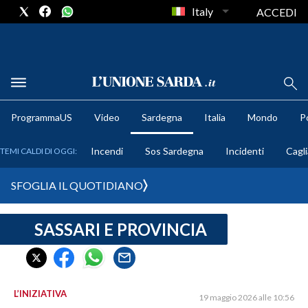
Italy
ACCEDI
METEO
ProgrammaUS
Video
Sardegna
Italia
Mondo
Po
COMUNI AL VOTO
Incendi
Sos Sardegna
Incidenti
Cagli
TEMI CALDI DI OGGI:
VIDEO
SFOGLIA IL QUOTIDIANO
FOTO
SASSARI E PROVINCIA
CRONACA SARDEGNA
CAGLIARI
PROVINCIA DI CAGLIARI
SULCIS IGLESIENTE
L’INIZIATIVA
19 maggio 2026 alle 10:56