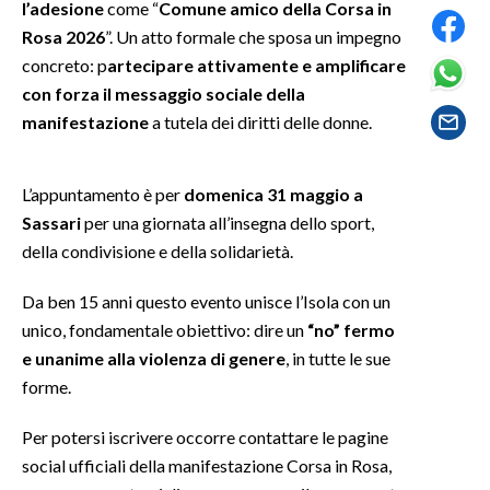
l’adesione
come “
Comune amico della Corsa in
Rosa 2026
”. Un atto formale che sposa un impegno
SPETTACOLI
concreto: p
artecipare attivamente e amplificare
con forza il messaggio sociale della
GOSSIP
manifestazione
a tutela dei diritti delle donne.
SALUTE
L’appuntamento è per
domenica 31 maggio a
SARDEGNA TURISMO
Sassari
per una giornata all’insegna dello sport,
della condivisione e della solidarietà.
SARDI NEL MONDO
NOTIZIE
Da ben 15 anni questo evento unisce l’Isola con un
EVENTI
unico, fondamentale obiettivo: dire un
“no” fermo
e unanime alla violenza di genere
, in tutte le sue
#CARAUNIONE
forme.
3 MINUTI CON
Per potersi iscrivere occorre contattare le pagine
social ufficiali della manifestazione Corsa in Rosa,
INSULARITÀ