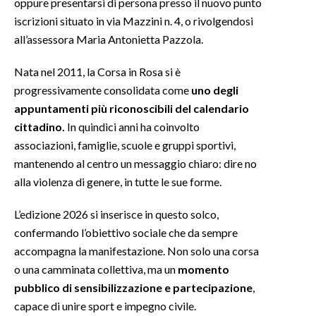
oppure presentarsi di persona presso il nuovo punto
iscrizioni situato in via Mazzini n. 4, o rivolgendosi
INFO AZIENDE
all’assessora Maria Antonietta Pazzola.
ABBONATI
Nata nel 2011, la Corsa in Rosa si è
ANNUNCI
progressivamente consolidata come
uno degli
NECROLOGI
appuntamenti più riconoscibili del calendario
PUBBLICITÀ
cittadino.
In quindici anni ha coinvolto
SPIAGGE
associazioni, famiglie, scuole e gruppi sportivi,
STORE
mantenendo al centro un messaggio chiaro: dire no
alla violenza di genere, in tutte le sue forme.
L’edizione 2026 si inserisce in questo solco,
confermando l’obiettivo sociale che da sempre
accompagna la manifestazione. Non solo una corsa
o una camminata collettiva, ma un
momento
pubblico di sensibilizzazione e partecipazione
,
capace di unire sport e impegno civile.