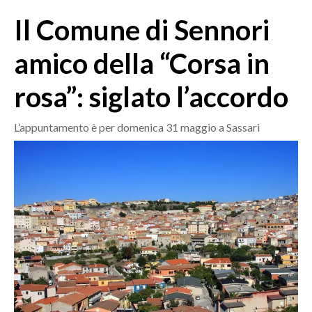
MEDIO CAMPIDANO
Il Comune di Sennori
ORISTANO E PROVINCIA
SASSARI E PROVINCIA
amico della “Corsa in
GALLURA
rosa”: siglato l’accordo
NUORO E PROVINCIA
OGLIASTRA
L’appuntamento è per domenica 31 maggio a Sassari
AGENDA
CRONACA
ITALIA
MONDO
POLITICA
ECONOMIA
SERVIZI ALLE IMPRESE