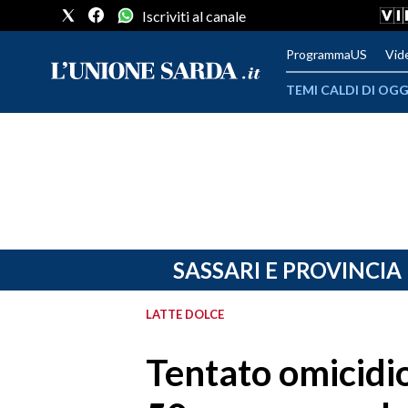
Iscriviti al canale
ProgrammaUS
Vid
TEMI CALDI DI OGG
METEO
COMUNI AL VOTO
VIDEO
FOTO
SASSARI E PROVINCIA
CRONACA SARDEGNA
LATTE DOLCE
CAGLIARI
Tentato omicidio
PROVINCIA DI CAGLIARI
SULCIS IGLESIENTE