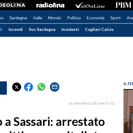
eo
Sardegna
Italia
Mondo
Politica
Economia
Sport
An
I:
Incendi
Sos Sardegna
Incidenti
Cagliari Calcio
IL 
26 settembre 2021 alle 17:12
 a Sassari: arrestato