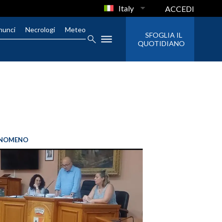
Italy
ACCEDI
nunci
Necrologi
Meteo
SFOGLIA IL
QUOTIDIANO
FENOMENO