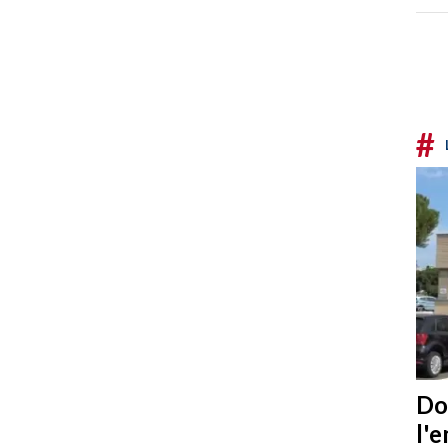
#
Do
l'