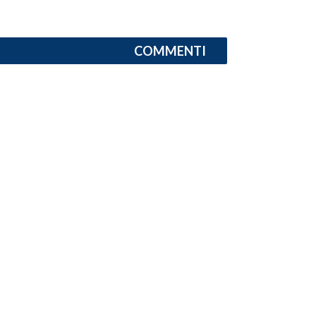
INFO AZIENDE
COMMENTI
ABBONATI
ANNUNCI
NECROLOGI
PUBBLICITÀ
SPIAGGE
STORE