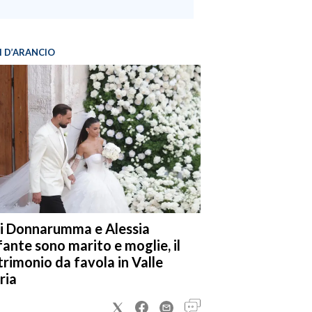
I D’ARANCIO
i Donnarumma e Alessia
fante sono marito e moglie, il
rimonio da favola in Valle
ria