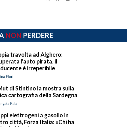
A
NON
PERDERE
pia travolta ad Alghero:
uperata l'auto pirata, il
ducente è irreperibile
ina Fiori
Mut di Stintino la mostra sulla
ica cartografia della Sardegna
ngela Pala
ppi elettrogeni a gasolio in
tro città, Forza Italia: «Chi ha