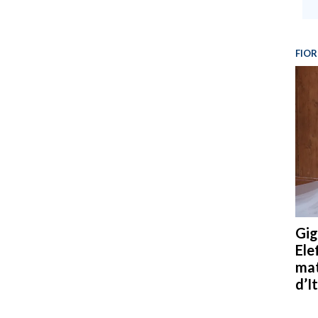
FIOR
Gig
Ele
mat
d’It