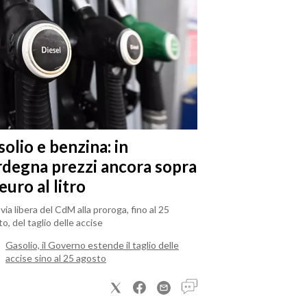
olio e benzina: in
rdegna prezzi ancora sopra
 euro al litro
il via libera del CdM alla proroga, fino al 25
o, del taglio delle accise
Gasolio, il Governo estende il taglio delle
accise sino al 25 agosto