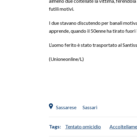
almeno due coltellate la vittima, ferendola 
futili motivi.
SPETTACOLI
I due stavano discutendo per banali motiva
GOSSIP
apprende, quando il 50enne ha tirato fuori il
SALUTE
L’uomo ferito è stato trasportato al Santis
SARDEGNA TURISMO
(Unioneonline/L)
SARDI NEL MONDO
NOTIZIE
EVENTI
#CARAUNIONE
Sassarese
Sassari
3 MINUTI CON
Tags:
Tentato omicidio
Accoltellam
INSULARITÀ