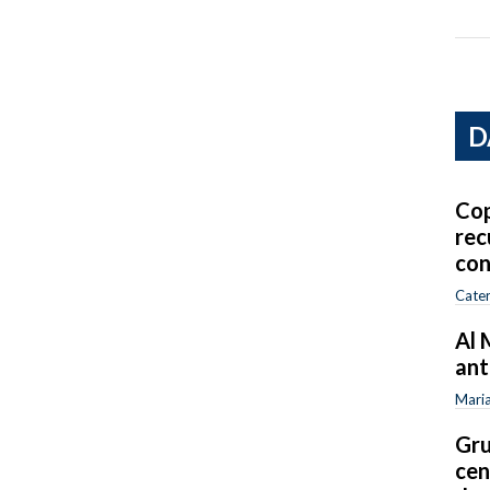
D
Cop
rec
con
Cater
Al 
ant
Maria
Gru
cen