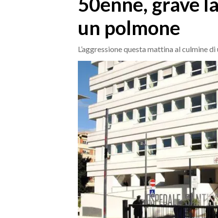
50enne, grave la
MEDIO CAMPIDANO
ORISTANO E PROVINCIA
un polmone
SASSARI E PROVINCIA
GALLURA
L’aggressione questa mattina al culmine di 
NUORO E PROVINCIA
OGLIASTRA
AGENDA
CRONACA
ITALIA
MONDO
POLITICA
ECONOMIA
SERVIZI ALLE IMPRESE