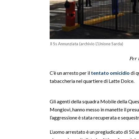
LAVORO
BANDI
SPORT IN SARDEGNA
Il Ss Annunziata (archivio L'Unione Sarda)
SPORT
Per 
RISULTATI E CLASSIFICHE
CALCIO
C’è un arresto per il
tentato omicidio
di q
CALCIO REGIONALE
tabaccheria nel quartiere di Latte Dolce.
BASKET
VOLLEY
Gli agenti della squadra Mobile della Quest
MOTORI
Mongiovì, hanno messo in manette il presun
TENNIS
l’aggressione è stata recuperata e sequestr
ALTRI SPORT
L’uomo arrestato è un pregiudicato di 50 an
CULTURA