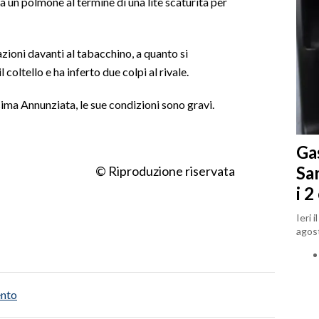
a un polmone al termine di una lite scaturita per
zioni davanti al tabacchino, a quanto si
 coltello e ha inferto due colpi al rivale.
sima Annunziata, le sue condizioni sono gravi.
Gas
Sa
© Riproduzione riservata
i 2
Ieri 
agost
ento