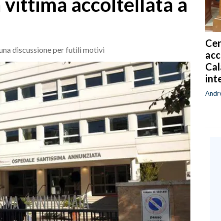
 vittima accoltellata a
Cen
una discussione per futili motivi
acc
Cal
int
Andr