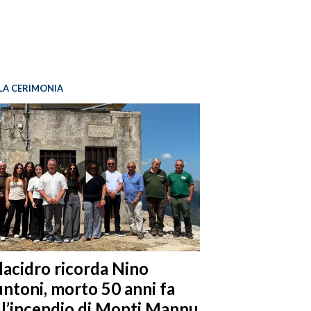
LA CERIMONIA
llacidro ricorda Nino
ntoni, morto 50 anni fa
ll’incendio di Monti Mannu