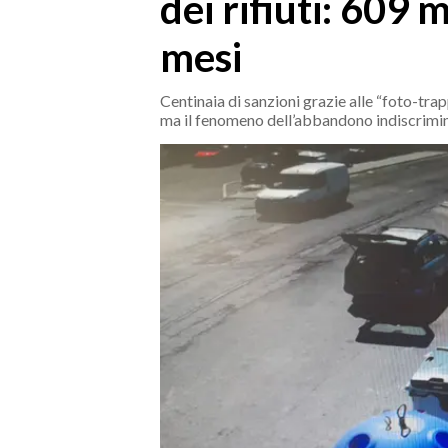
dei rifiuti: 609 
MEDIO CAMPIDANO
ORISTANO E PROVINCIA
mesi
SASSARI E PROVINCIA
GALLURA
Centinaia di sanzioni grazie alle “foto-trap
ma il fenomeno dell’abbandono indiscrimi
NUORO E PROVINCIA
OGLIASTRA
AGENDA
CRONACA
ITALIA
MONDO
POLITICA
ECONOMIA
SERVIZI ALLE IMPRESE