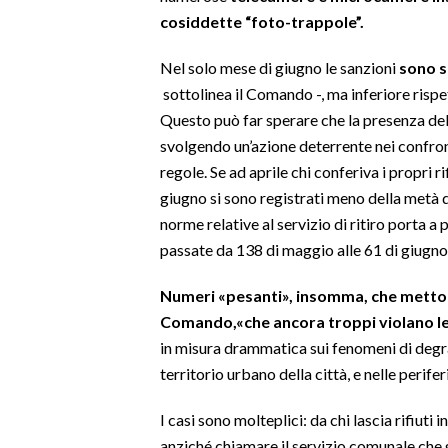
cosiddette “foto-trappole”.
SPETTACOLI
Nel solo mese di giugno le sanzioni
sono s
GOSSIP
sottolinea il Comando -, ma inferiore risp
Questo può far sperare che la presenza delle
SALUTE
svolgendo un’azione deterrente nei confronti
regole. Se ad aprile chi conferiva i propri ri
SARDEGNA TURISMO
giugno si sono registrati meno della metà de
norme relative al servizio di ritiro porta a
SARDI NEL MONDO
passate da 138 di maggio alle 61 di giugno
NOTIZIE
Numeri «pesanti», insomma, che mettono
EVENTI
Comando,«che ancora troppi violano le
#CARAUNIONE
in misura drammatica sui fenomeni di degr
territorio urbano della città, e nelle perifer
3 MINUTI CON
I casi sono molteplici: da chi lascia rifiuti
INSULARITÀ
anziché chiamare il servizio comunale che g