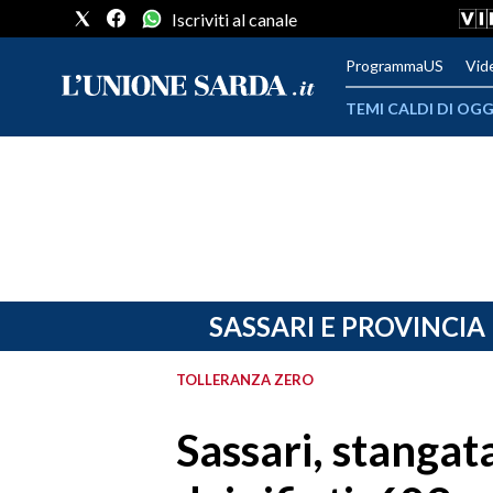
Iscriviti al canale
ProgrammaUS
Vid
TEMI CALDI DI OGG
METEO
COMUNI AL VOTO
VIDEO
FOTO
SASSARI E PROVINCIA
CRONACA SARDEGNA
TOLLERANZA ZERO
CAGLIARI
Sassari, stangata
PROVINCIA DI CAGLIARI
SULCIS IGLESIENTE