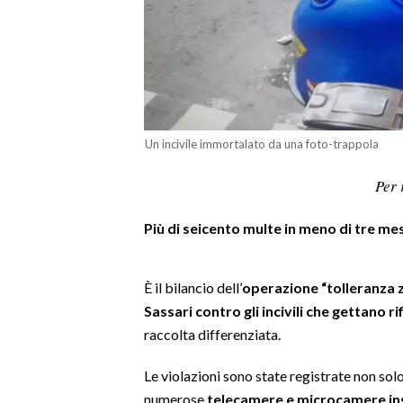
LAVORO
BANDI
SPORT IN SARDEGNA
SPORT
Un incivile immortalato da una foto-trappola
RISULTATI E CLASSIFICHE
Per 
CALCIO
CALCIO REGIONALE
Più di seicento multe in meno di tre mes
BASKET
VOLLEY
È il bilancio dell’
operazione “tolleranza z
MOTORI
Sassari contro gli incivili che gettano ri
TENNIS
raccolta differenziata.
ALTRI SPORT
Le violazioni sono state registrate non solo 
numerose
telecamere e microcamere insta
CULTURA