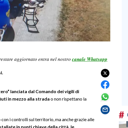
restare aggiornato entra nel nostro
canale Whatsapp
i.
ero” lanciata dal Comando dei vigili di
fiuti in mezzo alla strada
o non rispettano la
#
con i controlli sul territorio, ma anche grazie alle
llate in punti chiave della città, le