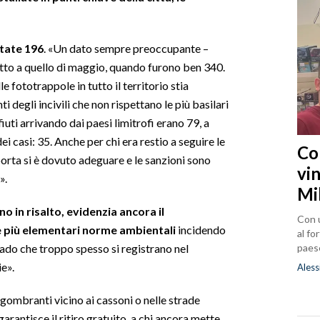
tate 196
. «Un dato sempre preoccupante –
etto a quello di maggio, quando furono ben 340.
 fototrappole in tutto il territorio stia
 degli incivili che non rispettano le più basilari
fiuti arrivando dai paesi limitrofi erano 79, a
i casi: 35. Anche per chi era restio a seguire le
Co
 porta si è dovuto adeguare e le sanzioni sono
vin
».
Mi
 in risalto, evidenzia ancora il
Con u
 più elementari norme ambientali
incidendo
al fo
paes
ado che troppo spesso si registrano nel
ie».
Aless
 ingombranti vicino ai cassoni o nelle strade
arantisce il ritiro gratuito, a chi ancora mette