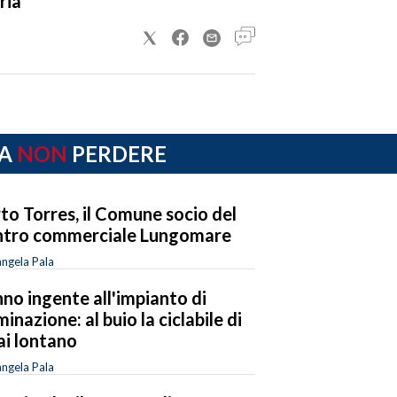
ria
A
NON
PERDERE
to Torres, il Comune socio del
tro commerciale Lungomare
ngela Pala
no ingente all'impianto di
uminazione: al buio la ciclabile di
ai lontano
ngela Pala