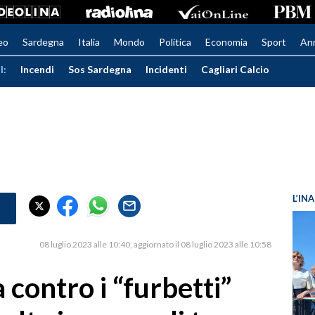
eo
Sardegna
Italia
Mondo
Politica
Economia
Sport
An
I:
Incendi
Sos Sardegna
Incidenti
Cagliari Calcio
L’IN
08 luglio 2023 alle 10:40
aggiornato il 08 luglio 2023 alle 10:58
 contro i “furbetti”