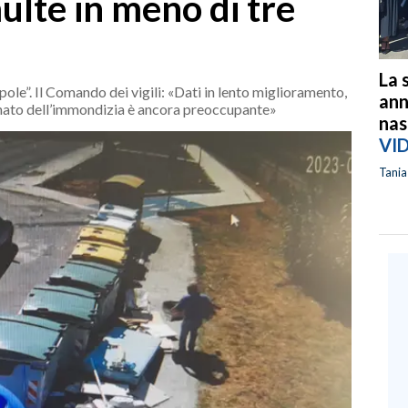
multe in meno di tre
La 
pole”. Il Comando dei vigili: «Dati in lento miglioramento,
ann
nato dell’immondizia è ancora preoccupante»
nas
VI
Tani