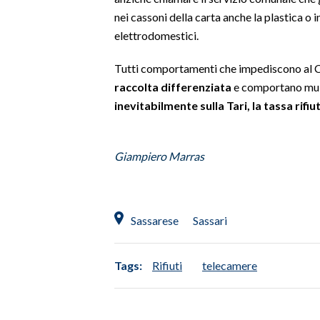
nei cassoni della carta anche la plastica o in
INFO AZIENDE
elettrodomestici.
ABBONATI
Tutti comportamenti che impediscono al C
ANNUNCI
raccolta differenziata
e comportano mul
NECROLOGI
inevitabilmente sulla Tari, la tassa rifiut
PUBBLICITÀ
SPIAGGE
Giampiero Marras
STORE
Sassarese
Sassari
Tags:
Rifiuti
telecamere