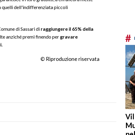
 quelli dell'indifferenziata piccoli
omune di Sassari di
raggiungere il 65% della
#
te anziché premi finendo per
gravare
i.
© Riproduzione riservata
Vi
Mu
ne