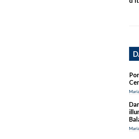
d’It
D
Por
Cen
Maria
Dan
ill
Bal
Maria