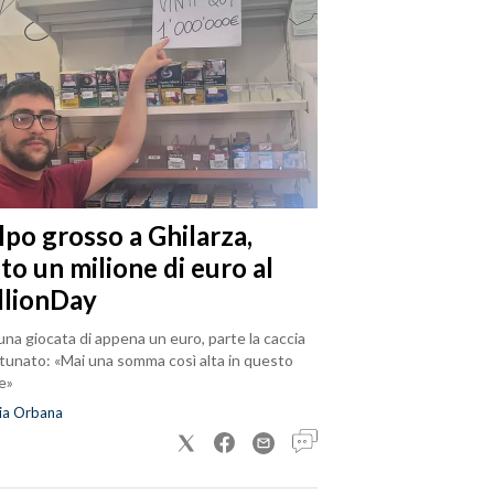
lpo grosso a Ghilarza,
to un milione di euro al
llionDay
na giocata di appena un euro, parte la caccia
rtunato: «Mai una somma così alta in questo
e»
ia Orbana