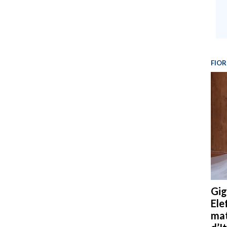
FIOR
Gig
Ele
mat