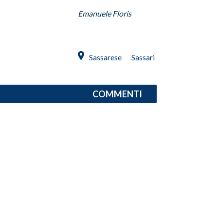
Emanuele Floris
SPETTACOLI
GOSSIP
Sassarese
Sassari
SALUTE
SARDEGNA TURISMO
COMMENTI
SARDI NEL MONDO
NOTIZIE
EVENTI
#CARAUNIONE
3 MINUTI CON
INSULARITÀ