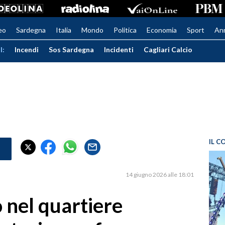
eo
Sardegna
Italia
Mondo
Politica
Economia
Sport
An
I:
Incendi
Sos Sardegna
Incidenti
Cagliari Calcio
IL C
14 giugno 2026 alle 18:01
o nel quartiere