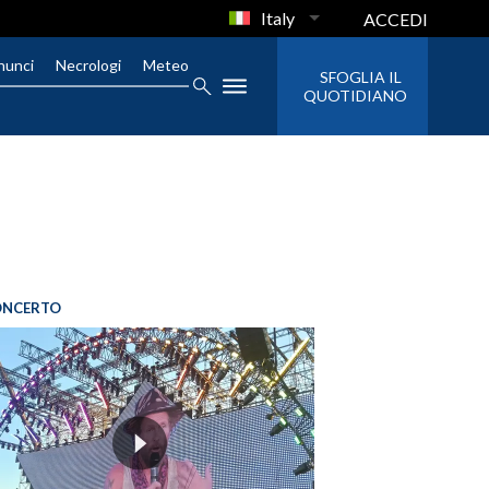
Italy
ACCEDI
nunci
Necrologi
Meteo
SFOGLIA IL
QUOTIDIANO
ONCERTO