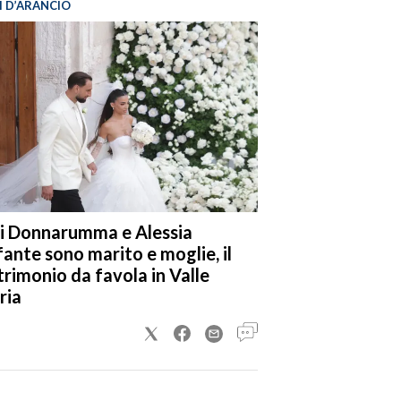
I D’ARANCIO
i Donnarumma e Alessia
fante sono marito e moglie, il
rimonio da favola in Valle
ria