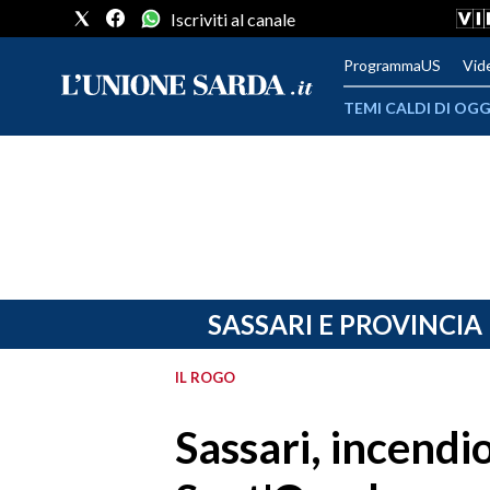
Iscriviti al canale
ProgrammaUS
Vid
TEMI CALDI DI OGG
METEO
COMUNI AL VOTO
VIDEO
FOTO
SASSARI E PROVINCIA
CRONACA SARDEGNA
IL ROGO
CAGLIARI
Sassari, incendi
PROVINCIA DI CAGLIARI
SULCIS IGLESIENTE