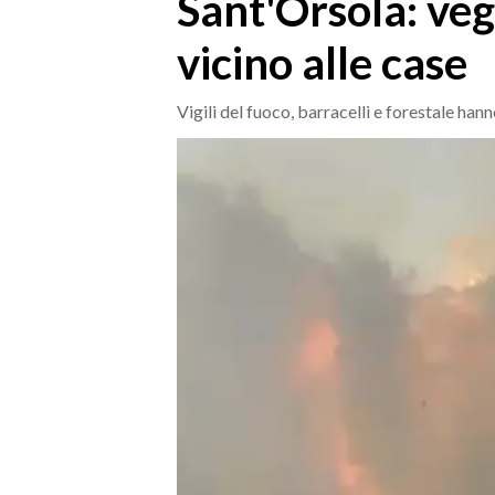
Sant'Orsola: ve
MEDIO CAMPIDANO
ORISTANO E PROVINCIA
vicino alle case
SASSARI E PROVINCIA
GALLURA
Vigili del fuoco, barracelli e forestale ha
NUORO E PROVINCIA
OGLIASTRA
AGENDA
CRONACA
ITALIA
MONDO
POLITICA
ECONOMIA
SERVIZI ALLE IMPRESE