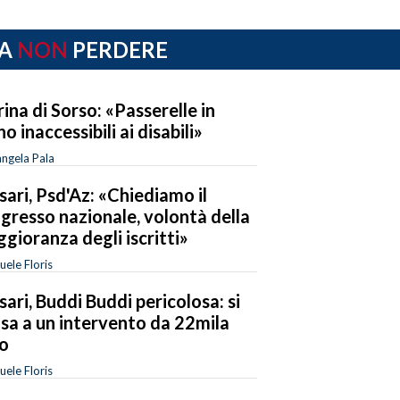
A
NON
PERDERE
ina di Sorso: «Passerelle in
no inaccessibili ai disabili»
ngela Pala
sari, Psd'Az: «Chiediamo il
gresso nazionale, volontà della
gioranza degli iscritti»
ele Floris
sari, Buddi Buddi pericolosa: si
sa a un intervento da 22mila
o
ele Floris