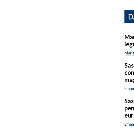
D
Mar
leg
Maria
Sas
con
mag
Emanu
Sas
pen
eur
Emanu