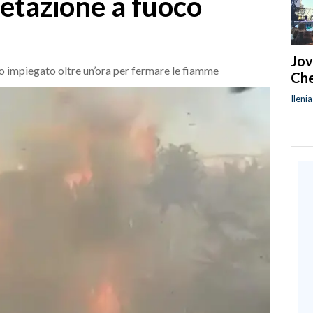
getazione a fuoco
Jov
nno impiegato oltre un’ora per fermare le fiamme
Che
Ileni