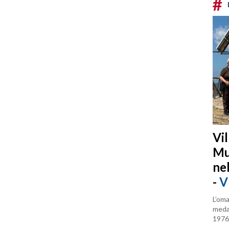
#
Vi
Mu
ne
-
V
L’oma
medag
1976