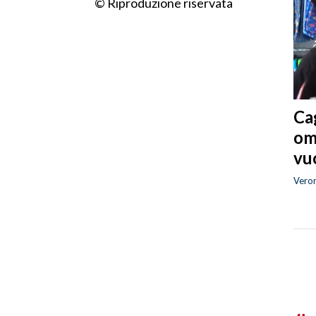
© Riproduzione riservata
Cag
om
vuo
Vero