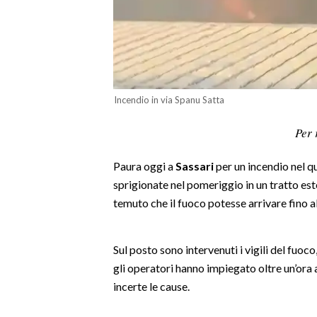
LAVORO
BANDI
SPORT IN SARDEGNA
Incendio in via Spanu Satta
SPORT
Per 
RISULTATI E CLASSIFICHE
CALCIO
Paura oggi a
Sassari
per un incendio nel q
CALCIO REGIONALE
sprigionate nel pomeriggio in un tratto est
BASKET
temuto che il fuoco potesse arrivare fino al
VOLLEY
MOTORI
Sul posto sono intervenuti i vigili del fuoco,
TENNIS
gli operatori hanno impiegato oltre un’ora
ALTRI SPORT
incerte le cause.
CULTURA