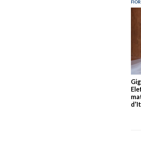
FIOR
Gig
Ele
mat
d’It