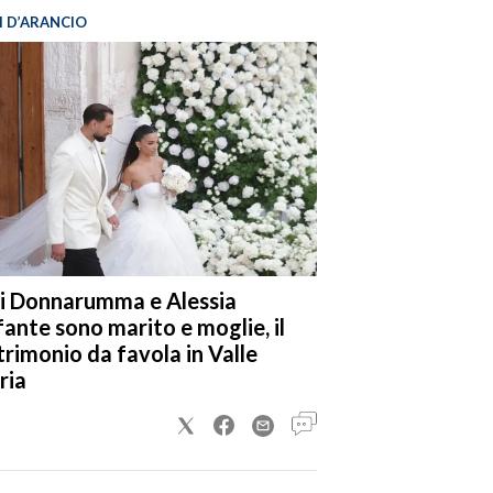
I D’ARANCIO
i Donnarumma e Alessia
fante sono marito e moglie, il
rimonio da favola in Valle
ria