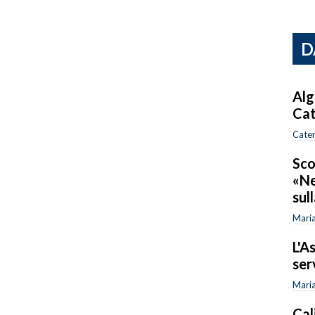
D
Alg
Cat
Cater
Sco
«Ne
sul
Maria
L'A
ser
Maria
Cali