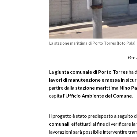
LAVORO
BANDI
SPORT IN SARDEGNA
La stazione marittima di Porto Torres (foto Pala)
SPORT
Per 
RISULTATI E CLASSIFICHE
CALCIO
La
giunta comunale di Porto Torres
ha d
CALCIO REGIONALE
lavori di manutenzione e messa in sicure
BASKET
partire dalla
stazione marittima Nino Pa
VOLLEY
ospita
l'Ufficio Ambiente del Comune
.
MOTORI
TENNIS
Il progetto è stato predisposto a seguito 
ALTRI SPORT
comunali
, effettuati al fine di verificare 
lavorazioni sarà possibile interventire trami
CULTURA