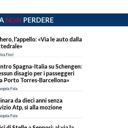
A
NON
PERDERE
hero, l’appello: «Via le auto dalla
tedrale»
ina Fiori
ntro Spagna-Italia su Schengen:
ssun disagio per i passeggeri
la Porto Torres-Barcellona»
ngela Pala
sinara da dieci anni senza
vizio Atp, sì alla mozione
ngela Pala
ci di Stelle a Sennori: al via la