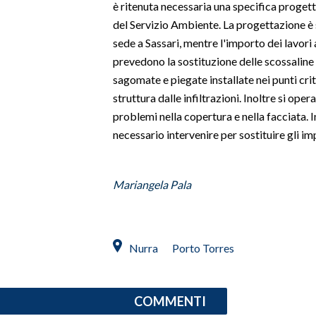
è ritenuta necessaria una specifica proget
del Servizio Ambiente. La progettazione è 
SPETTACOLI
sede a Sassari, mentre l'importo dei lavori
prevedono la sostituzione delle scossaline
GOSSIP
sagomate e piegate installate nei punti criti
struttura dalle infiltrazioni. Inoltre si oper
SALUTE
problemi nella copertura e nella facciata. I
SARDEGNA TURISMO
necessario intervenire per sostituire gli impi
SARDI NEL MONDO
Mariangela Pala
NOTIZIE
EVENTI
#CARAUNIONE
Nurra
Porto Torres
3 MINUTI CON
COMMENTI
INSULARITÀ