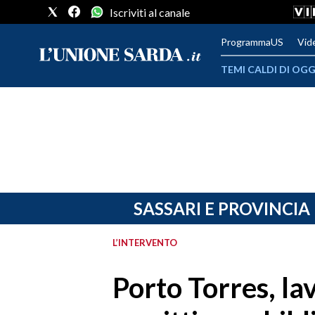
Iscriviti al canale
ProgrammaUS
Vid
TEMI CALDI DI OGG
METEO
COMUNI AL VOTO
VIDEO
FOTO
SASSARI E PROVINCIA
CRONACA SARDEGNA
L’INTERVENTO
CAGLIARI
Porto Torres, lav
PROVINCIA DI CAGLIARI
SULCIS IGLESIENTE