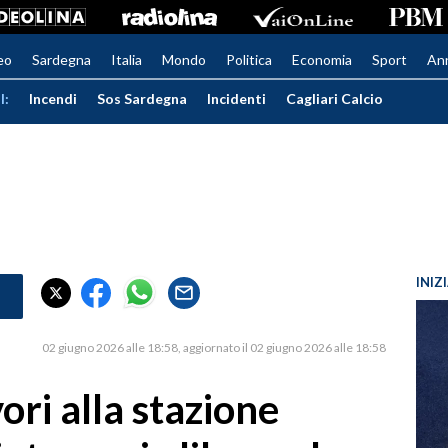
eo
Sardegna
Italia
Mondo
Politica
Economia
Sport
An
I:
Incendi
Sos Sardegna
Incidenti
Cagliari Calcio
INIZ
02 giugno 2026 alle 18:58
aggiornato il 02 giugno 2026 alle 18:58
ori alla stazione