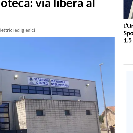
oteca: via libera al
L’U
ettrici ed igienici
Spo
1,5