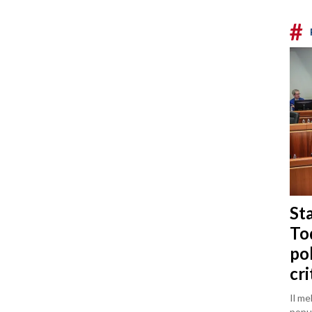
#
Sta
To
po
cri
Il me
popul