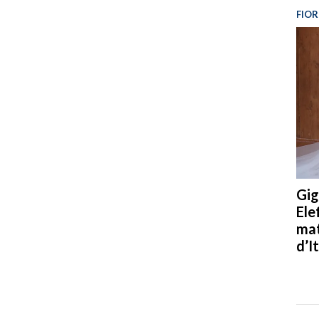
FIOR
Gig
Ele
mat
d’It