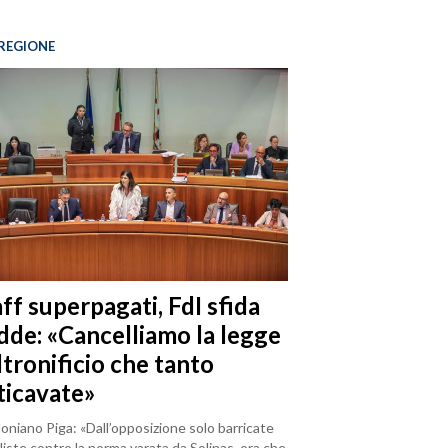
REGIONE
ff superpagati, FdI sfida
dde: «Cancelliamo la legge
ltronificio che tanto
ticavate»
loniano Piga: «Dall’opposizione solo barricate
iste contro la norma varata da Solinas, ora che