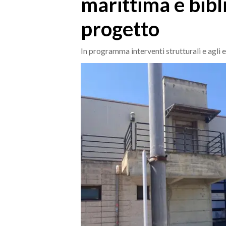
marittima e bibli
MEDIO CAMPIDANO
ORISTANO E PROVINCIA
progetto
SASSARI E PROVINCIA
GALLURA
In programma interventi strutturali e agli el
NUORO E PROVINCIA
OGLIASTRA
AGENDA
CRONACA
ITALIA
MONDO
POLITICA
ECONOMIA
SERVIZI ALLE IMPRESE