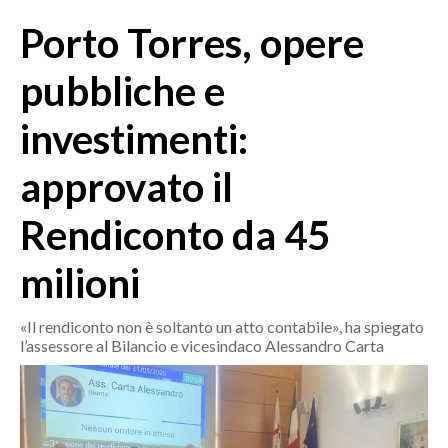
MEDIO CAMPIDANO
Porto Torres, opere
ORISTANO E PROVINCIA
SASSARI E PROVINCIA
pubbliche e
GALLURA
investimenti:
NUORO E PROVINCIA
OGLIASTRA
approvato il
AGENDA
Rendiconto da 45
CRONACA
milioni
ITALIA
MONDO
«Il rendiconto non è soltanto un atto contabile», ha spiegato
l’assessore al Bilancio e vicesindaco Alessandro Carta
POLITICA
ECONOMIA
SERVIZI ALLE IMPRESE