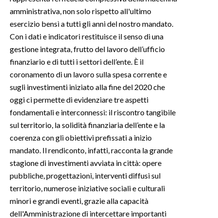
amministrativa, non solo rispetto all'ultimo
INFO AZIENDE
esercizio bensì a tutti gli anni del nostro mandato.
Con i dati e indicatori restituisce il senso di una
ABBONATI
gestione integrata, frutto del lavoro dell’ufficio
ANNUNCI
finanziario e di tutti i settori dell’ente. È il
NECROLOGI
coronamento di un lavoro sulla spesa corrente e
PUBBLICITÀ
sugli investimenti iniziato alla fine del 2020 che
SPIAGGE
oggi ci permette di evidenziare tre aspetti
STORE
fondamentali e interconnessi: il riscontro tangibile
sul territorio, la solidità finanziaria dell’ente e la
coerenza con gli obiettivi prefissati a inizio
mandato. Il rendiconto, infatti, racconta la grande
stagione di investimenti avviata in città: opere
pubbliche, progettazioni, interventi diffusi sul
territorio, numerose iniziative sociali e culturali
minori e grandi eventi, grazie alla capacità
dell'Amministrazione di intercettare importanti