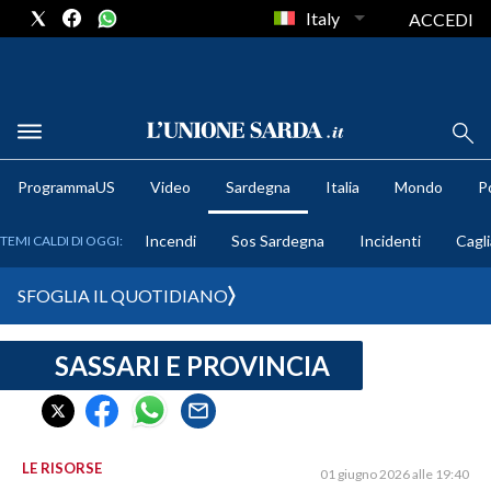
Italy
ACCEDI
METEO
ProgrammaUS
Video
Sardegna
Italia
Mondo
Po
COMUNI AL VOTO
Incendi
Sos Sardegna
Incidenti
Cagli
TEMI CALDI DI OGGI:
VIDEO
SFOGLIA IL QUOTIDIANO
FOTO
SASSARI E PROVINCIA
CRONACA SARDEGNA
CAGLIARI
PROVINCIA DI CAGLIARI
SULCIS IGLESIENTE
LE RISORSE
01 giugno 2026 alle 19:40