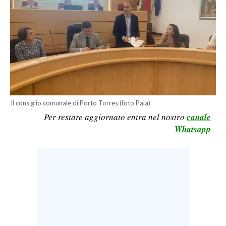
LAVORO
BANDI
SPORT IN SARDEGNA
SPORT
RISULTATI E CLASSIFICHE
Il consiglio comunale di Porto Torres (foto Pala)
CALCIO
Per restare aggiornato entra nel nostro
canale
CALCIO REGIONALE
Whatsapp
BASKET
VOLLEY
MOTORI
TENNIS
ALTRI SPORT
CULTURA