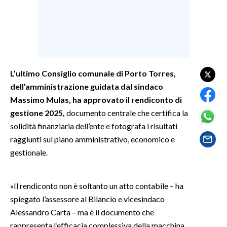
SPETTACOLI
GOSSIP
SALUTE
L’ultimo Consiglio comunale di Porto Torres,
dell’amministrazione guidata dal sindaco
SARDEGNA TURISMO
Massimo Mulas, ha approvato il rendiconto di
gestione 2025,
documento centrale che certifica la
SARDI NEL MONDO
solidità finanziaria dell’ente e fotografa i risultati
NOTIZIE
raggiunti sul piano amministrativo, economico e
EVENTI
gestionale.
#CARAUNIONE
«Il rendiconto non è soltanto un atto contabile – ha
spiegato l’assessore al Bilancio e vicesindaco
3 MINUTI CON
Alessandro Carta – ma è il documento che
INSULARITÀ
rappresenta l’efficacia complessiva della macchina