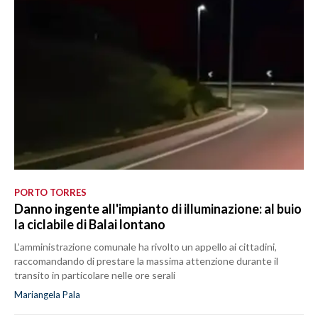
PORTO TORRES
Danno ingente all'impianto di illuminazione: al buio
la ciclabile di Balai lontano
L’amministrazione comunale ha rivolto un appello ai cittadini,
raccomandando di prestare la massima attenzione durante il
transito in particolare nelle ore serali
Mariangela Pala