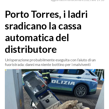
MEDIO CAMPIDANO
ORISTANO E PROVINCIA
Porto Torres, i ladri
SASSARI E PROVINCIA
sradicano la cassa
GALLURA
NUORO E PROVINCIA
automatica del
OGLIASTRA
distributore
AGENDA
CRONACA
Un'operazione probabilmente eseguita con l’aiuto di un
fuoristrada: danni ma niente bottino per i malviventi
ITALIA
MONDO
POLITICA
ECONOMIA
SERVIZI ALLE IMPRESE