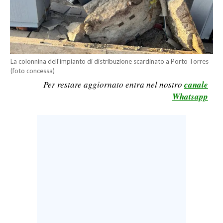
LAVORO
BANDI
SPORT IN SARDEGNA
La colonnina dell'impianto di distribuzione scardinato a Porto Torres
(foto concessa)
SPORT
Per restare aggiornato entra nel nostro
canale
RISULTATI E CLASSIFICHE
Whatsapp
CALCIO
CALCIO REGIONALE
BASKET
VOLLEY
MOTORI
TENNIS
ALTRI SPORT
CULTURA