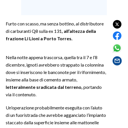
SPETTACOLI
Furto con scasso, ma senza bottino, al distributore
GOSSIP
di carburanti Q8 sulla ex 131
, all’altezza della
frazione Li Lioni a Porto Torres.
SALUTE
SARDEGNA TURISMO
Nella notte appena trascorsa, quella tra il 7 e l’8
dicembre, ignoti avrebbero strappato la colonnina
SARDI NEL MONDO
dove si inseriscono le banconote per il rifornimento,
NOTIZIE
insieme alla base di cemento armato,
EVENTI
letteralmente sradicata dal terreno,
portando
via il contenuto.
#CARAUNIONE
Un'operazione probabilmente eseguita con l’aiuto
3 MINUTI CON
di un fuoristrada che avrebbe agganciato l’impianto
staccato dalla superficie insieme alle mattonelle
INSULARITÀ