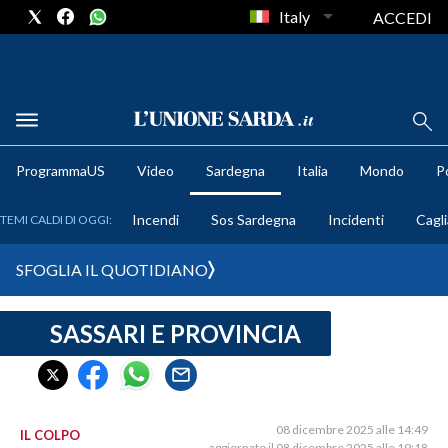
Italy
ACCEDI
METEO
ProgrammaUS
Video
Sardegna
Italia
Mondo
Po
COMUNI AL VOTO
Incendi
Sos Sardegna
Incidenti
Cagli
TEMI CALDI DI OGGI:
VIDEO
SFOGLIA IL QUOTIDIANO
FOTO
SASSARI E PROVINCIA
CRONACA SARDEGNA
CAGLIARI
PROVINCIA DI CAGLIARI
SULCIS IGLESIENTE
08 dicembre 2025 alle 14:49
IL COLPO
aggiornato il 08 dicembre 2025 alle 19:18