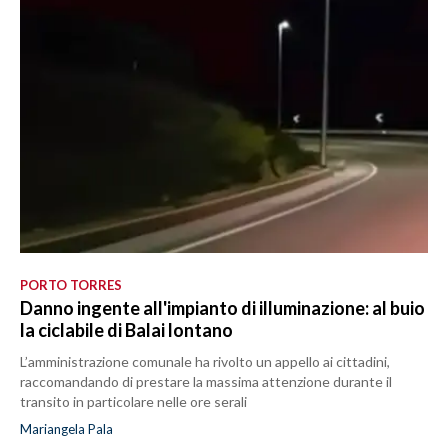
PORTO TORRES
Danno ingente all'impianto di illuminazione: al buio
la ciclabile di Balai lontano
L’amministrazione comunale ha rivolto un appello ai cittadini,
raccomandando di prestare la massima attenzione durante il
transito in particolare nelle ore serali
Mariangela Pala