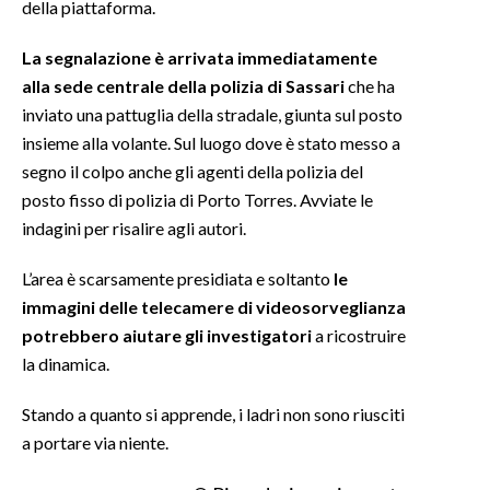
della piattaforma.
INFO AZIENDE
La segnalazione è arrivata immediatamente
ABBONATI
alla sede centrale della polizia di Sassari
che ha
inviato una pattuglia della stradale, giunta sul posto
ANNUNCI
insieme alla volante. Sul luogo dove è stato messo a
NECROLOGI
segno il colpo anche gli agenti della polizia del
PUBBLICITÀ
posto fisso di polizia di Porto Torres. Avviate le
SPIAGGE
indagini per risalire agli autori.
STORE
L’area è scarsamente presidiata e soltanto
le
immagini delle telecamere di videosorveglianza
potrebbero aiutare gli investigatori
a ricostruire
la dinamica.
Stando a quanto si apprende, i ladri non sono riusciti
a portare via niente.