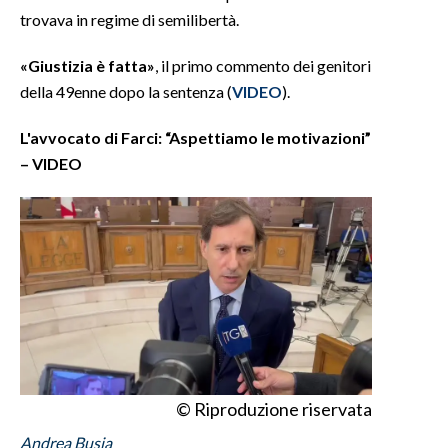
trovava in regime di semilibertà.
INFO AZIENDE
«Giustizia è fatta»
, il primo commento dei genitori
ABBONATI
della 49enne dopo la sentenza (
VIDEO
).
ANNUNCI
NECROLOGI
L'avvocato di Farci: “Aspettiamo le motivazioni”
–
VIDEO
PUBBLICITÀ
SPIAGGE
STORE
© Riproduzione riservata
Andrea Busia