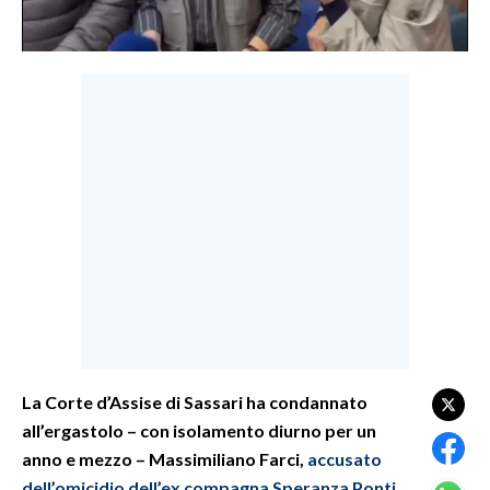
LAVORO
BANDI
SPORT IN SARDEGNA
SPORT
RISULTATI E CLASSIFICHE
CALCIO
CALCIO REGIONALE
BASKET
VOLLEY
MOTORI
TENNIS
La Corte d’Assise di Sassari ha condannato
all’ergastolo – con isolamento diurno per un
ALTRI SPORT
anno e mezzo – Massimiliano Farci,
accusato
CULTURA
dell’omicidio dell’ex compagna Speranza Ponti
,