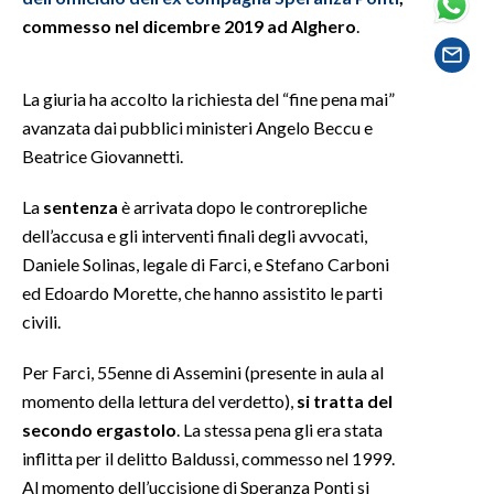
commesso nel dicembre 2019 ad Alghero
.
SPETTACOLI
La giuria ha accolto la richiesta del “fine pena mai”
GOSSIP
avanzata dai pubblici ministeri Angelo Beccu e
SALUTE
Beatrice Giovannetti.
La
sentenza
è arrivata dopo le controrepliche
SARDEGNA TURISMO
dell’accusa e gli interventi finali degli avvocati,
SARDI NEL MONDO
Daniele Solinas, legale di Farci, e Stefano Carboni
ed Edoardo Morette, che hanno assistito le parti
NOTIZIE
civili.
EVENTI
Per Farci, 55enne di Assemini (presente in aula al
#CARAUNIONE
momento della lettura del verdetto),
si tratta del
secondo ergastolo
. La stessa pena gli era stata
3 MINUTI CON
inflitta per il delitto Baldussi, commesso nel 1999.
Al momento dell’uccisione di Speranza Ponti si
INSULARITÀ