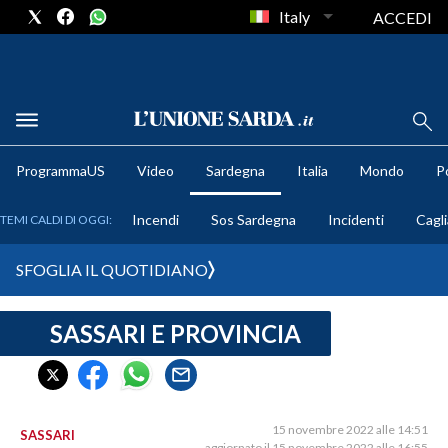
Italy
ACCEDI
METEO
ProgrammaUS
Video
Sardegna
Italia
Mondo
Po
COMUNI AL VOTO
Incendi
Sos Sardegna
Incidenti
Cagli
TEMI CALDI DI OGGI:
VIDEO
SFOGLIA IL QUOTIDIANO
FOTO
SASSARI E PROVINCIA
CRONACA SARDEGNA
CAGLIARI
PROVINCIA DI CAGLIARI
SULCIS IGLESIENTE
15 novembre 2022 alle 14:51
SASSARI
aggiornato il 15 novembre 2022 alle 16:55