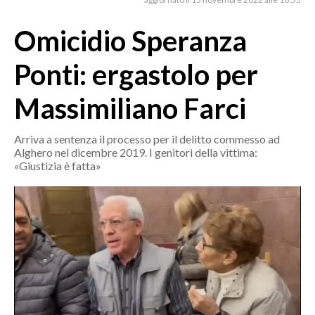
MEDIO CAMPIDANO
ORISTANO E PROVINCIA
Omicidio Speranza
SASSARI E PROVINCIA
Ponti: ergastolo per
GALLURA
NUORO E PROVINCIA
Massimiliano Farci
OGLIASTRA
AGENDA
Arriva a sentenza il processo per il delitto commesso ad
Alghero nel dicembre 2019. I genitori della vittima:
«Giustizia è fatta»
CRONACA
ITALIA
MONDO
POLITICA
ECONOMIA
SERVIZI ALLE IMPRESE