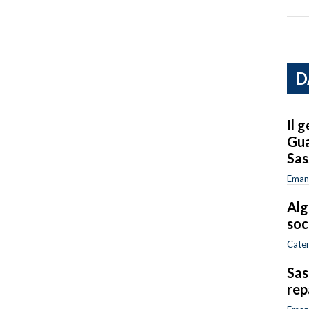
D
Il 
Gua
Sas
Emanu
Alg
soc
Cater
Sas
rep