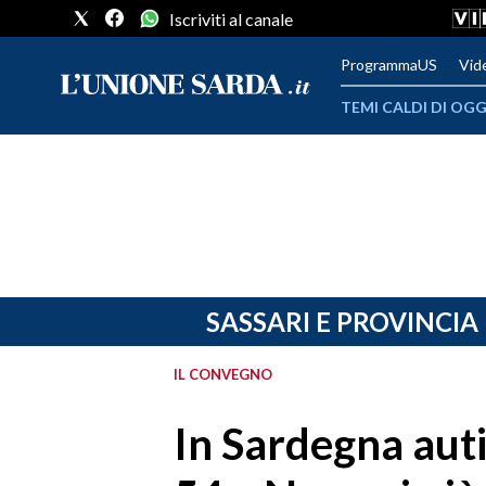
Iscriviti al canale
ProgrammaUS
Vid
TEMI CALDI DI OGG
METEO
COMUNI AL VOTO
VIDEO
FOTO
SASSARI E PROVINCIA
CRONACA SARDEGNA
IL CONVEGNO
CAGLIARI
In Sardegna aut
PROVINCIA DI CAGLIARI
SULCIS IGLESIENTE