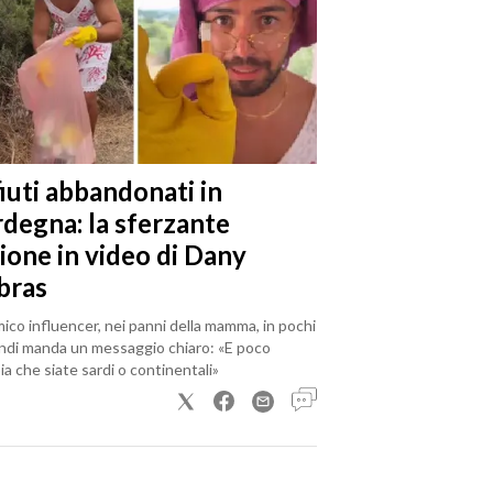
iuti abbandonati in
rdegna: la sferzante
ione in video di Dany
bras
mico influencer, nei panni della mamma, in pochi
ndi manda un messaggio chiaro: «E poco
a che siate sardi o continentali»