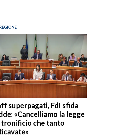
REGIONE
ff superpagati, FdI sfida
dde: «Cancelliamo la legge
ltronificio che tanto
ticavate»