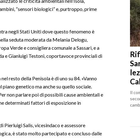
izzato le criticità ambientali nell’Isola,
ambini, “sensori biologici” e, purtroppo, prime
ntra negli Stati Uniti dove questo fenomeno è
o nella seduta moderata da Melania Delogu,
opa Verde e consigliera comunale a Sassari, e a
Rif
 e Gianluigi Testoni, coportavoce provinciali di
Sa
lez
nel resto della Penisola è di uno su 84. «Vanno
Ca
l piano genetico ma anche su quello sociale.
Il co
Per non parlare poi di possibili cause ambientali e
seco
he determinati fattori di esposizione in
cambi
i di Pierluigi Salis, vicesindaco e assessore
ogica, è stato molto partecipato e concluso dalle