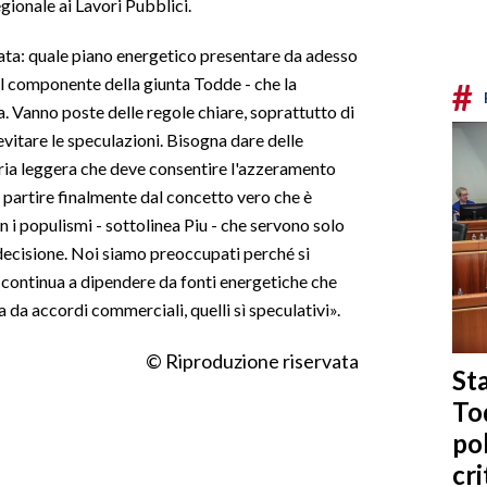
gionale ai Lavori Pubblici.
ta: quale piano energetico presentare da adesso
l componente della giunta Todde - che la
#
. Vanno poste delle regole chiare, soprattutto di
vitare le speculazioni. Bisogna dare delle
stria leggera che deve consentire l'azzeramento
 partire finalmente dal concetto vero che è
n i populismi - sottolinea Piu - che servono solo
decisione. Noi siamo preoccupati perché si
i continua a dipendere da fonti energetiche che
da accordi commerciali, quelli sì speculativi».
© Riproduzione riservata
Sta
To
po
cri