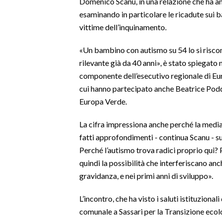
Domenico Scanu, in una relazione che ha anal
esaminando in particolare le ricadute sui b
SPETTACOLI
vittime dell’inquinamento.
GOSSIP
«Un bambino con autismo su 54 lo si risco
rilevante già da 40 anni», è stato spiegat
SALUTE
componente dell’esecutivo regionale di Eur
cui hanno partecipato anche Beatrice Podda
SARDEGNA TURISMO
Europa Verde.
SARDI NEL MONDO
La cifra impressiona anche perché la media 
NOTIZIE
fatti approfondimenti - continua Scanu - su
EVENTI
Perché l’autismo trova radici proprio qui? 
quindi la possibilità che interferiscano anc
#CARAUNIONE
gravidanza, e nei primi anni di sviluppo».
3 MINUTI CON
L’incontro, che ha visto i saluti istituzional
comunale a Sassari per la Transizione ecol
INSULARITÀ