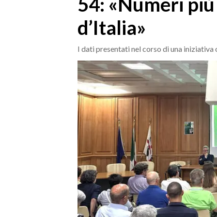
54: «Numeri più a
MEDIO CAMPIDANO
ORISTANO E PROVINCIA
d’Italia»
SASSARI E PROVINCIA
GALLURA
I dati presentati nel corso di una iniziati
NUORO E PROVINCIA
OGLIASTRA
AGENDA
CRONACA
ITALIA
MONDO
POLITICA
ECONOMIA
SERVIZI ALLE IMPRESE