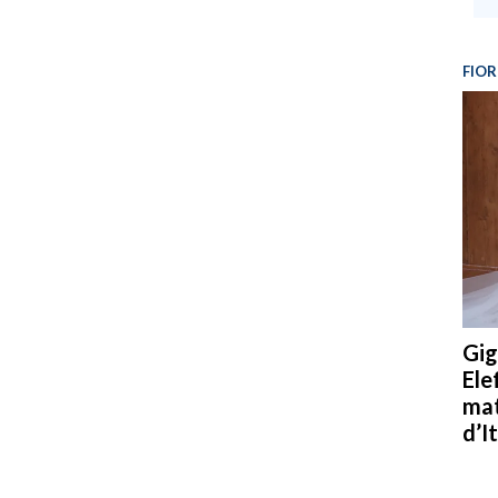
FIOR
Gig
Ele
mat
d’It