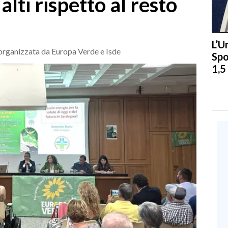
lti rispetto al resto
L’U
va organizzata da Europa Verde e Isde
Spo
1,5