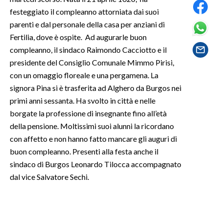
festeggiato il compleanno attorniata dai suoi
SPETTACOLI
parenti e dal personale della casa per anziani di
Fertilia, dove è ospite. Ad augurarle buon
GOSSIP
compleanno, il sindaco Raimondo Cacciotto e il
presidente del Consiglio Comunale Mimmo Pirisi,
SALUTE
con un omaggio floreale e una pergamena. La
signora Pina si è trasferita ad Alghero da Burgos nei
SARDEGNA TURISMO
primi anni sessanta. Ha svolto in città e nelle
borgate la professione di insegnante fino all’età
SARDI NEL MONDO
della pensione. Moltissimi suoi alunni la ricordano
NOTIZIE
con affetto e non hanno fatto mancare gli auguri di
EVENTI
buon compleanno. Presenti alla festa anche il
sindaco di Burgos Leonardo Tilocca accompagnato
#CARAUNIONE
dal vice Salvatore Sechi.
3 MINUTI CON
INSULARITÀ