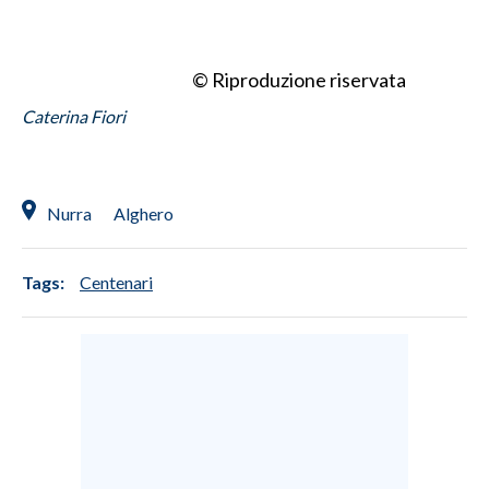
INFO AZIENDE
© Riproduzione riservata
ABBONATI
Caterina Fiori
ANNUNCI
NECROLOGI
PUBBLICITÀ
Nurra
Alghero
SPIAGGE
STORE
Tags:
Centenari