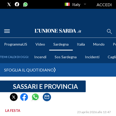
Italy
ACCEDI
METEO
ProgrammaUS
Video
Sardegna
Italia
Mondo
Po
COMUNI AL VOTO
Incendi
Sos Sardegna
Incidenti
Cagli
TEMI CALDI DI OGGI:
VIDEO
SFOGLIA IL QUOTIDIANO
FOTO
SASSARI E PROVINCIA
CRONACA SARDEGNA
CAGLIARI
PROVINCIA DI CAGLIARI
SULCIS IGLESIENTE
LA FESTA
23 aprile 2026 alle 13:47