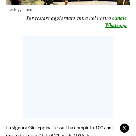
LAVORO
I festeggiamenti
Per restare aggiornato entra nel nostro
canale
BANDI
Whatsapp
SPORT IN SARDEGNA
SPORT
RISULTATI E CLASSIFICHE
CALCIO
CALCIO REGIONALE
BASKET
VOLLEY
MOTORI
TENNIS
ALTRI SPORT
La signora Giuseppina Tessuti ha compiuto 100 anni
CULTURA
martedì scorso. Nata il 21 aprile 1026, ha