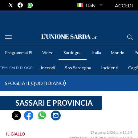
Italy
ACCEDI
METEO
ProgrammaUS
Video
Sardegna
Italia
Mondo
Po
COMUNI AL VOTO
Incendi
Sos Sardegna
Incidenti
Cagli
TEMI CALDI DI OGGI:
VIDEO
SFOGLIA IL QUOTIDIANO
FOTO
SASSARI E PROVINCIA
CRONACA SARDEGNA
CAGLIARI
PROVINCIA DI CAGLIARI
SULCIS IGLESIENTE
17 giugno 2026 alle 11:34
IL GIALLO
aggiornato il 17 giugno 2026 alle 11:50