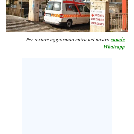
LAVORO
BANDI
SPORT IN SARDEGNA
Per restare aggiornato entra nel nostro
canale
Whatsapp
SPORT
RISULTATI E CLASSIFICHE
CALCIO
CALCIO REGIONALE
BASKET
VOLLEY
MOTORI
TENNIS
ALTRI SPORT
CULTURA