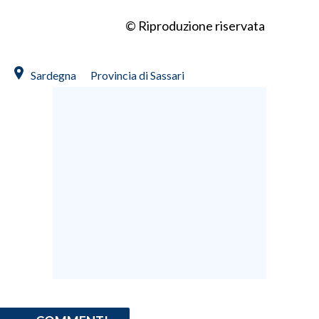
© Riproduzione riservata
INFO AZIENDE
ABBONATI
Sardegna
Provincia di Sassari
ANNUNCI
NECROLOGI
PUBBLICITÀ
SPIAGGE
STORE