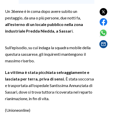
Un 36enne è in coma dopo avere subìto un
SPETTACOLI
pestaggio, da una o più persone, due notti fa,
GOSSIP
all'esterno di un locale pubblico nella zona
industriale Predda Niedda, a Sassar
i.
SALUTE
Sull'episodio, su cui indaga la squadra mobile della
SARDEGNA TURISMO
questura sassarese, gli inquirenti mantengono il
SARDI NEL MONDO
massimo riserbo.
NOTIZIE
La vittima è stata picchiata selvaggiamente e
EVENTI
lasciata per terra, priva di sensi.
È stata soccorsa
e trasportata all'ospedale Santissima Annunziata di
#CARAUNIONE
Sassari, dove si trova tuttora ricoverata nel reparto
rianimazione, in fin di vita.
3 MINUTI CON
(Unioneonline)
INSULARITÀ