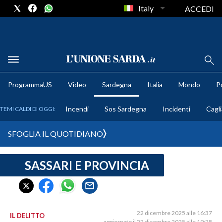
Italy
ACCEDI
METEO
ProgrammaUS
Video
Sardegna
Italia
Mondo
Po
COMUNI AL VOTO
Incendi
Sos Sardegna
Incidenti
Cagli
TEMI CALDI DI OGGI:
VIDEO
SFOGLIA IL QUOTIDIANO
FOTO
SASSARI E PROVINCIA
CRONACA SARDEGNA
CAGLIARI
PROVINCIA DI CAGLIARI
SULCIS IGLESIENTE
22 dicembre 2025 alle 16:37
IL DELITTO
aggiornato il 22 dicembre 2025 alle 19:28