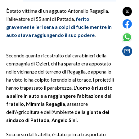
È stato vittima di un agguato Antonello Regaglia,
SPETTACOLI
l'allevatore di 55 anni di Pattada,
ferito
gravemente ieri sera a colpi di fucile mentre in
GOSSIP
auto stava raggiungendo il suo podere
.
SALUTE
Secondo quanto ricostruito dai carabinieri della
SARDEGNA TURISMO
compagnia di Ozieri, chi ha sparato era appostato
nelle vicinanze del terreno di Regaglia, e appena lo
SARDI NEL MONDO
ha visto lo ha colpito ferendolo al torace. I proiettili
NOTIZIE
hanno trapassato il parabrezza.
L'uomo è riuscito
EVENTI
a salire in auto e a raggiungere l'abitazione del
fratello, Mimmia Regaglia
, assessore
#CARAUNIONE
dell'Agricoltura e dell'Ambiente
della giunta del
sindaco di Pattada, Angelo Sini.
3 MINUTI CON
Soccorso dal fratello, è stato prima trasportato
INSULARITÀ