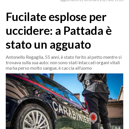
MEDIO CAMPIDANO
ORISTANO E PROVINCIA
Fucilate esplose per
SASSARI E PROVINCIA
uccidere: a Pattada è
GALLURA
NUORO E PROVINCIA
stato un agguato
OGLIASTRA
AGENDA
Antonello Regaglia, 55 anni, è stato ferito al petto mentre si
trovava sulla sua auto: non sono stati intaccati organi vitali
ma ha perso molto sangue, è caccia all’uomo
CRONACA
ITALIA
MONDO
POLITICA
ECONOMIA
SERVIZI ALLE IMPRESE