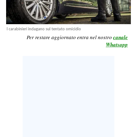
LAVORO
BANDI
I carabinieri indagano sul tentato omicidio
SPORT IN SARDEGNA
Per restare aggiornato entra nel nostro
canale
Whatsapp
SPORT
RISULTATI E CLASSIFICHE
CALCIO
CALCIO REGIONALE
BASKET
VOLLEY
MOTORI
TENNIS
ALTRI SPORT
CULTURA