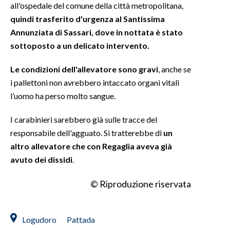
all'ospedale del comune della città metropolitana,
quindi trasferito d'urgenza al Santissima
INFO AZIENDE
Annunziata di Sassari, dove in nottata è stato
ABBONATI
sottoposto a un delicato intervento.
ANNUNCI
Le condizioni dell'allevatore sono gravi
, anche se
NECROLOGI
i pallettoni non avrebbero intaccato organi vitali
PUBBLICITÀ
l’uomo ha perso molto sangue.
SPIAGGE
STORE
I carabinieri sarebbero già sulle tracce del
responsabile dell'agguato. Si tratterebbe di
un
altro allevatore che con Regaglia aveva già
avuto dei dissidi
.
© Riproduzione riservata
Logudoro
Pattada