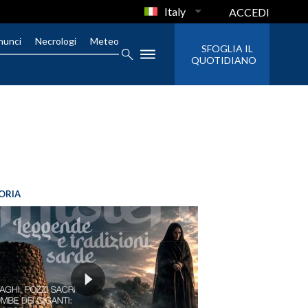
Italy
ACCEDI
nunci
Necrologi
Meteo
SFOGLIA IL
QUOTIDIANO
ORIA