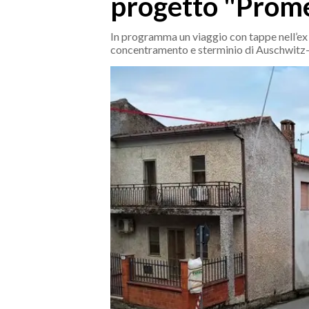
progetto "Prom
MEDIO CAMPIDANO
ORISTANO E PROVINCIA
In programma un viaggio con tappe nell’ex 
SASSARI E PROVINCIA
concentramento e sterminio di Auschwitz
GALLURA
NUORO E PROVINCIA
OGLIASTRA
AGENDA
CRONACA
ITALIA
MONDO
POLITICA
ECONOMIA
SERVIZI ALLE IMPRESE