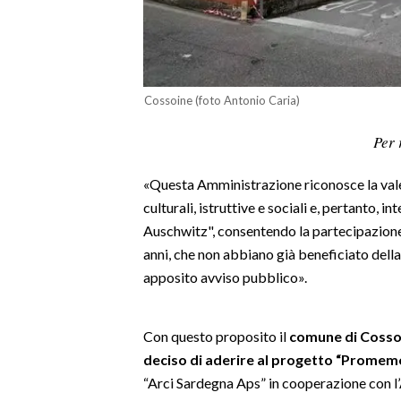
LAVORO
BANDI
SPORT IN SARDEGNA
Cossoine (foto Antonio Caria)
SPORT
Per 
RISULTATI E CLASSIFICHE
«Questa Amministrazione riconosce la valen
CALCIO
culturali, istruttive e sociali e, pertanto,
CALCIO REGIONALE
Auschwitz", consentendo la partecipazione 
BASKET
anni, che non abbiano già beneficiato dell
VOLLEY
apposito avviso pubblico».
MOTORI
TENNIS
Con questo proposito il
comune di Coss
ALTRI SPORT
deciso di aderire al progetto “Promem
“Arci Sardegna Aps” in cooperazione con l
CULTURA