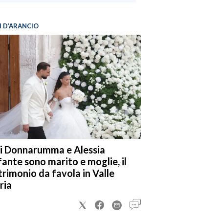
I D’ARANCIO
i Donnarumma e Alessia
fante sono marito e moglie, il
rimonio da favola in Valle
ria