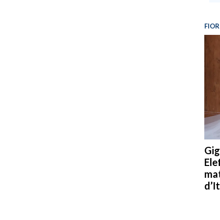
FIOR
Gig
Ele
mat
d’It