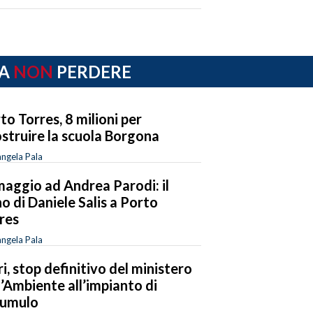
A
NON
PERDERE
to Torres, 8 milioni per
ostruire la scuola Borgona
ngela Pala
maggio ad Andrea Parodi: il
o di Daniele Salis a Porto
res
ngela Pala
iri, stop definitivo del ministero
l’Ambiente all’impianto di
cumulo