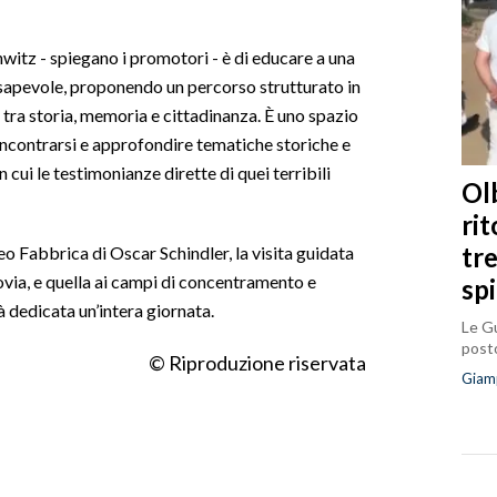
itz - spiegano i promotori - è di educare a una
onsapevole, proponendo un percorso strutturato in
 tra storia, memoria e cittadinanza. È uno spazio
i incontrarsi e approfondire tematiche storiche e
in cui le testimonianze dirette di quei terribili
Olb
ri
tr
eo Fabbrica di Oscar Schindler, la visita guidata
covia, e quella ai campi di concentramento e
sp
 dedicata un’intera giornata.
Le Gu
posto
© Riproduzione riservata
Giam