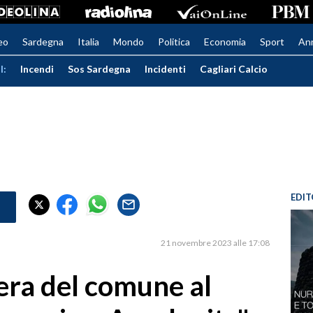
eo
Sardegna
Italia
Mondo
Politica
Economia
Sport
An
I:
Incendi
Sos Sardegna
Incidenti
Cagliari Calcio
EDIT
21 novembre 2023 alle 17:08
bera del comune al