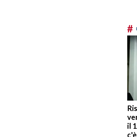
#
Ris
ven
il 
c'