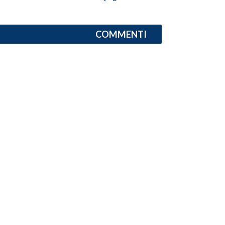
INFO AZIENDE
COMMENTI
ABBONATI
ANNUNCI
NECROLOGI
PUBBLICITÀ
SPIAGGE
STORE