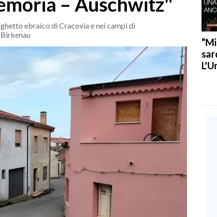
emoria – Auschwitz"
ghetto ebraico di Cracovia e nei campi di
-Birkenau
“Mi
sar
L'U