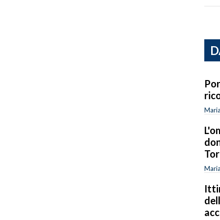
D
Por
ric
Maria
L'o
don
Tor
Maria
Itt
del
ac