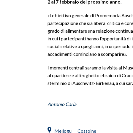
2 al 7 febbraio del prossimo anno
.
SPETTACOLI
«L’obiettivo generale di Promemoria Auschw
partecipazione che sia libera, critica e c
GOSSIP
grado di alimentare una relazione continua
in cui i partecipanti hanno l’opportunità d
SALUTE
sociali relative a quegli anni, in un periodo 
accadimenti cominciano a scomparire».
SARDEGNA TURISMO
I momenti centrali saranno la visita al Mus
SARDI NEL MONDO
al quartiere e all’ex ghetto ebraico di Cra
NOTIZIE
sterminio di Auschwitz-Birkenau, a cui sarà
EVENTI
#CARAUNIONE
Antonio Caria
3 MINUTI CON
Mejlogu
Cossoine
INSULARITÀ