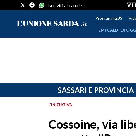
Iscriviti al canale
ProgrammaUS
Vid
TEMI CALDI DI OGG
METEO
COMUNI AL VOTO
VIDEO
FOTO
SASSARI E PROVINCIA
CRONACA SARDEGNA
L’INIZIATIVA
CAGLIARI
Cossoine, via li
PROVINCIA DI CAGLIARI
SULCIS IGLESIENTE