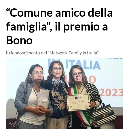
MEDIO CAMPIDANO
“Comune amico della
ORISTANO E PROVINCIA
SASSARI E PROVINCIA
famiglia”, il premio a
GALLURA
Bono
NUORO E PROVINCIA
OGLIASTRA
Il riconoscimento del “Network Family in Italia”
AGENDA
CRONACA
ITALIA
MONDO
POLITICA
ECONOMIA
SERVIZI ALLE IMPRESE