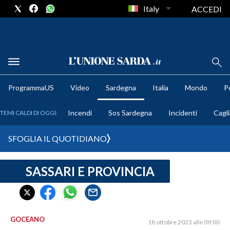
Italy
ACCEDI
METEO
ProgrammaUS
Video
Sardegna
Italia
Mondo
Po
COMUNI AL VOTO
Incendi
Sos Sardegna
Incidenti
Cagli
TEMI CALDI DI OGGI:
VIDEO
SFOGLIA IL QUOTIDIANO
FOTO
SASSARI E PROVINCIA
CRONACA SARDEGNA
CAGLIARI
PROVINCIA DI CAGLIARI
SULCIS IGLESIENTE
GOCEANO
18 ottobre 2023 alle 09:00