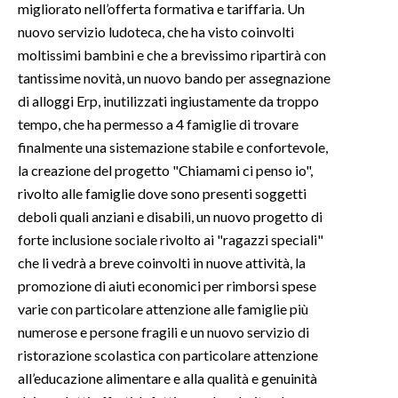
migliorato nell’offerta formativa e tariffaria. Un
nuovo servizio ludoteca, che ha visto coinvolti
INFO AZIENDE
moltissimi bambini e che a brevissimo ripartirà con
ABBONATI
tantissime novità, un nuovo bando per assegnazione
ANNUNCI
di alloggi Erp, inutilizzati ingiustamente da troppo
NECROLOGI
tempo, che ha permesso a 4 famiglie di trovare
finalmente una sistemazione stabile e confortevole,
PUBBLICITÀ
la creazione del progetto "Chiamami ci penso io",
SPIAGGE
rivolto alle famiglie dove sono presenti soggetti
STORE
deboli quali anziani e disabili, un nuovo progetto di
forte inclusione sociale rivolto ai "ragazzi speciali"
che li vedrà a breve coinvolti in nuove attività, la
promozione di aiuti economici per rimborsi spese
varie con particolare attenzione alle famiglie più
numerose e persone fragili e un nuovo servizio di
ristorazione scolastica con particolare attenzione
all’educazione alimentare e alla qualità e genuinità