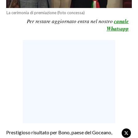
LAVORO
La cerimonia di premiazione (foto concessa)
BANDI
Per restare aggiornato entra nel nostro
canale
Whatsapp
SPORT IN SARDEGNA
SPORT
RISULTATI E CLASSIFICHE
CALCIO
CALCIO REGIONALE
BASKET
VOLLEY
MOTORI
TENNIS
ALTRI SPORT
Prestigioso risultato per Bono, paese del Goceano,
CULTURA