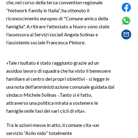
che, nel corso della terza convention regionale
“Network Family in Italia”, ha ottenuto il
SPETTACOLI
riconoscimento europeo di "Comune amico della
famiglia". A ritirare l'attestato a Nuoro sono state
GOSSIP
l'assessora ai Servizi sociali Angela Solinas e
l'assistente sociale Francesca Pintore.
SALUTE
SARDEGNA TURISMO
«Tale risultato è stato raggiunto grazie ad un
assiduo lavoro di squadra che ha visto il benessere
SARDI NEL MONDO
familiare al centro dei propri obiettivi - si legge in
NOTIZIE
una nota dell'amministrazione comunale guidata dal
EVENTI
sindaco Michele Solinas -.Tanto si è fatto,
attraverso una politica mirata a sostenere le
#CARAUNIONE
famiglie nelle fasi dei vari cicli di vita».
3 MINUTI CON
Tra le azioni messe in atto, il comune cita «un
servizio “Asilo nido” totalmente
INSULARITÀ