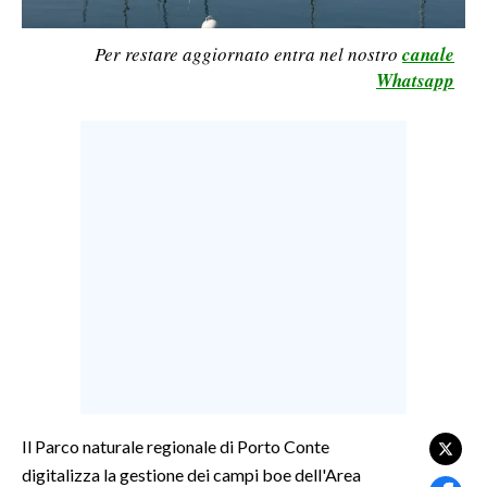
LAVORO
Per restare aggiornato entra nel nostro
canale
BANDI
Whatsapp
SPORT IN SARDEGNA
SPORT
RISULTATI E CLASSIFICHE
CALCIO
CALCIO REGIONALE
BASKET
VOLLEY
MOTORI
TENNIS
ALTRI SPORT
Il Parco naturale regionale di Porto Conte
digitalizza la gestione dei campi boe dell'Area
CULTURA