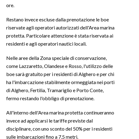
ore.
INFO AZIENDE
Restano invece escluse dalla prenotazione le boe
ABBONATI
riservate agli operatori autorizzati dell'Area marina
ANNUNCI
protetta. Particolare attenzione è stata riservata ai
NECROLOGI
residenti e agli operatori nautici locali.
PUBBLICITÀ
Nelle aree della Zona speciale di conservazione,
SPIAGGE
come Lazzaretto, Olandese e Rosso, l'utilizzo delle
STORE
boe sarà gratuito per i residenti di Alghero e per chi
ha l'imbarcazione stabilmente ormeggiata nei porti
di Alghero, Fertilia, Tramariglio e Porto Conte,
fermo restando l'obbligo di prenotazione.
All'interno dell'Area marina protetta continueranno
invece ad applicarsi le tariffe previste dal
disciplinare, con uno sconto del 50% per i residenti
sulle imbarcazioni fino a 7,5 metri.