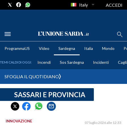
Italy
ACCEDI
METEO
ProgrammaUS
Video
Sardegna
Italia
Mondo
Po
COMUNI AL VOTO
Incendi
Sos Sardegna
Incidenti
Cagli
TEMI CALDI DI OGGI:
VIDEO
SFOGLIA IL QUOTIDIANO
FOTO
SASSARI E PROVINCIA
CRONACA SARDEGNA
CAGLIARI
PROVINCIA DI CAGLIARI
SULCIS IGLESIENTE
INNOVAZIONE
07 luglio 2026 alle 12:33