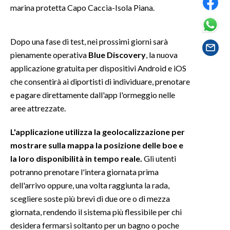
marina protetta Capo Caccia-Isola Piana.
SPETTACOLI
Dopo una fase di test, nei prossimi giorni sarà
GOSSIP
pienamente operativa
Blue Discovery
, la nuova
applicazione gratuita per dispositivi Android e iOS
SALUTE
che consentirà ai diportisti di individuare, prenotare
e pagare direttamente dall'app l'ormeggio nelle
SARDEGNA TURISMO
aree attrezzate.
SARDI NEL MONDO
L'applicazione utilizza la geolocalizzazione per
NOTIZIE
mostrare sulla mappa la posizione delle boe e
EVENTI
la loro disponibilità in tempo reale.
Gli utenti
potranno prenotare l'intera giornata prima
#CARAUNIONE
dell'arrivo oppure, una volta raggiunta la rada,
scegliere soste più brevi di due ore o di mezza
3 MINUTI CON
giornata, rendendo il sistema più flessibile per chi
desidera fermarsi soltanto per un bagno o poche
INSULARITÀ