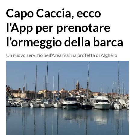
MEDIO CAMPIDANO
Capo Caccia, ecco
ORISTANO E PROVINCIA
SASSARI E PROVINCIA
l’App per prenotare
GALLURA
l’ormeggio della barca
NUORO E PROVINCIA
OGLIASTRA
Un nuovo servizio nell’Area marina protetta di Alghero
AGENDA
CRONACA
ITALIA
MONDO
POLITICA
ECONOMIA
SERVIZI ALLE IMPRESE